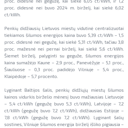
proc. didesnė nei gegužę, kai siekė 6,05 ct/kWh, ir 1,2
proc. didesnė nei buvo 2024 m. birželį, kai siekė 6,02
ct/kWh.
Penkių didžiausių Lietuvos miestų vidutinė centralizuotai
tiekiamos šilumos energijos kaina buvo 5,39 ct/kWh – 1,5
proc. didesnė nei gegužę, kai siekė 5,31 ct/kWh, tačiau 3,8
proc. mažesnė nei pernai birželį, kai siekė 5,6 ct/kWh.
Šiemet birželį, palyginti su geguže, šilumos energijos
kaina sumažėjo Kaune – 2,9 proc., Panevėžyje – 5,1 proc.,
Šiauliuose – 0,3 proc. padidėjo Vilniuje – 5,4 proc.,
Klaipėdoje – 5,7 procento.
Lyginant Baltijos šalis, penkių didžiųjų miestų šilumos
kainos vidurkis birželio mėnesį buvo mažiausias Lietuvoje
– 5,4 ct/kWh (gegužę buvo 5,3 ct/kWh), Latvijoje – 7,2
ct/kWh (gegužę buvo 7,2 ct/kWh), didžiausias Estijoje –
7,8 ct/kWh (gegužę buvo 7,2 ct/kWh). Lyginant šalių
sostines, Vilniuje šilumos energija birželį išliko pigiausia –