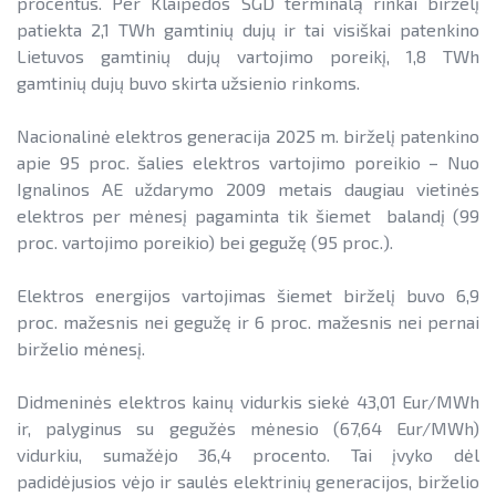
procentus. Per Klaipėdos SGD terminalą rinkai birželį
patiekta 2,1 TWh gamtinių dujų ir tai visiškai patenkino
Lietuvos gamtinių dujų vartojimo poreikį, 1,8 TWh
gamtinių dujų buvo skirta užsienio rinkoms.
Nacionalinė elektros generacija 2025 m. birželį patenkino
apie 95 proc. šalies elektros vartojimo poreikio – Nuo
Ignalinos AE uždarymo 2009 metais daugiau vietinės
elektros per mėnesį pagaminta tik šiemet balandį (99
proc. vartojimo poreikio) bei gegužę (95 proc.).
Elektros energijos vartojimas šiemet birželį buvo 6,9
proc. mažesnis nei gegužę ir 6 proc. mažesnis nei pernai
birželio mėnesį.
Didmeninės elektros kainų vidurkis siekė 43,01 Eur/MWh
ir, palyginus su gegužės mėnesio (67,64 Eur/MWh)
vidurkiu, sumažėjo 36,4 procento. Tai įvyko dėl
padidėjusios vėjo ir saulės elektrinių generacijos, birželio