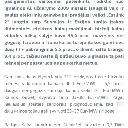
Informacija apie paslaugų teikimą
SAUSUMOJE
pasigamintos vartojimui patenkinti, rodiklis nuo
Gamtinių dujų sektorius
Ignalinos AE uždarymo 2009 metais. Išaugusi vėjo ir
Pažangos skatinant AEI plėtrą
Reklaminiai paveikslėliai (baneriai)
LIFE IP EnerLIT
saulės elektrinių gamyba bei pradėjusi veikti „Estlink
Degalų ir naftos sektorius
ataskaitos ir kiti dokumentai
paramai viešinti
2“ jungtis tarp Suomijos ir Estijos turėjo įtakos
ENSMOV Plus
Kelių transporto sektorius
didmeninės elektros kainų mažėjimui: birželį kainų
AEI transporte
EVE didinimo veiksmų planas
vidurkis mūsų šalyje buvo 36,4 proc. mažesnis nei
PA Energy
Šilumos energijos ir biokuro sektorius
Informacija apie AEI sistemas ir
gegužę. Izraelio ir Irano karas turėjo įtakos gamtinės
Pažangos įgyvendinant EVE tikslus
įrenginius
CompositeCircle
dujų TTF pabrangimui 5,5 proc., o Brent nafta brango
ataskaitos
9,4 proc., tačiau nafta šį birželį buvo pigiausia tą patį
AIE gamybos įrenginių montuotojų
LEAPto11
mėnesį per pastaruosius penkerius metus.
Energijos tiekėjų ir įmonių sutaupymo
atestavimo sistema
susitarimų įgyvendinimas
StreamSAVEplus
Gamtinės dujos Nyderlandų TTF prekybos taške birželio
Savivaldybių AIE naudojimo plėtros
Energijos vartojimo auditas
»Projektų archyvas«
mėnesį vidutiniškai kainavo 36,0 Eur/MWh – 5,5 proc.
veiksmų planai
daugiau nei gegužę, kai dujų kainos siekė 34,1 Eur/MWh.
EVE skatinimo ir viešinimo darbai
Rekomendacijos saulės elektrinėms
Kainos birželį svyravo tarp 33–38 Eur/MWh. Pagal
įrengti ant stogo
naujausius ateities sandorius prognozuojama, kad TTF
EVE vertinimo įrankiai
dujų kainos toliau gali svyruoti 33–37 Eur/MWh ribose.
Procedūros ir leidimai
Viešuosius interesus atitinkančių
paslaugų diferencijavimas
Baltijos šalys bendrai per šį birželį suvartojo 0,7 TWh
Leidiniai