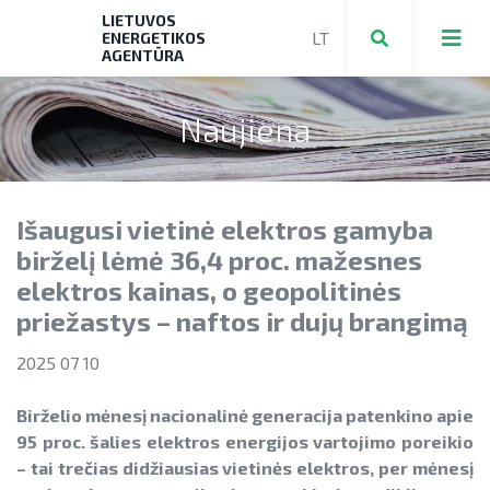
LIETUVOS
ENERGETIKOS
AGENTŪRA
Naujiena
Teikti ir valdyti paraiškas bei mokėjimo
prašymus
Išaugusi vietinė elektros gamyba
Mokėjimo prašymų formos, dokumentai
Aktuali AEI statistika
birželį lėmė 36,4 proc. mažesnes
► PRIVAČIŲ ELEKTROMOBILIŲ ĮKROVIMO
elektros kainas, o geopolitinės
AIE plėtros galimybių žemėlapis
PRIEIGŲ ĮRENGIMAS
priežastys – naftos ir dujų brangimą
Saulės elektrinių modulių ir elektros
NENS įgyvendinimo stebėsena
► KATILŲ KEITIMAS
energijos kaupimo įrenginių kainos
2025 07 10
NEKS veiksmų plano įgyvendinimo
► PARAMA ENERGIJOS KAUPIMO
Energetikos bendrijos
stebėsena
Birželio mėnesį nacionalinė generacija patenkino apie
Energetika išsamiai
ĮRENGINIAMS
95 proc. šalies elektros energijos vartojimo poreikio
Jūrinės vėjo energetikos plėtra
Elektros energetikos sektorius
► PARAMA SAULĖS ELEKTRINĖMS
– tai trečias didžiausias vietinės elektros, per mėnesį
Vandenilis