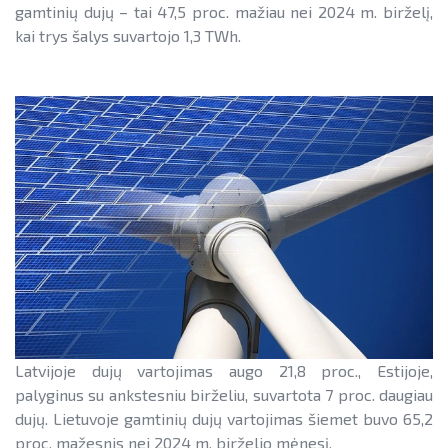
gamtinių dujų – tai 47,5 proc. mažiau nei 2024 m. birželį,
Teisinė aplinka
Teisinė aplinka
kai trys šalys suvartojo 1,3 TWh.
Viešųjų pastatų atnaujinimas
Latvijoje dujų vartojimas augo 21,8 proc., Estijoje,
palyginus su ankstesniu birželiu, suvartota 7 proc. daugiau
dujų. Lietuvoje gamtinių dujų vartojimas šiemet buvo 65,2
proc. mažesnis nei 2024 m. birželio mėnesį.