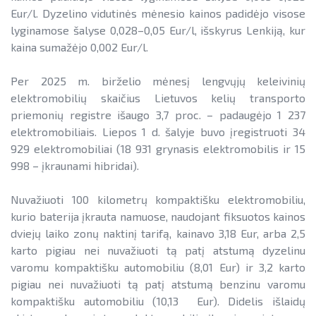
Eur/l. Dyzelino vidutinės mėnesio kainos padidėjo visose
lyginamose šalyse 0,028–0,05 Eur/l, išskyrus Lenkiją, kur
kaina sumažėjo 0,002 Eur/l.
Per 2025 m. birželio mėnesį lengvųjų keleivinių
elektromobilių skaičius Lietuvos kelių transporto
priemonių registre išaugo 3,7 proc. – padaugėjo 1 237
elektromobiliais. Liepos 1 d. šalyje buvo įregistruoti 34
929 elektromobiliai (18 931 grynasis elektromobilis ir 15
998 – įkraunami hibridai).
Nuvažiuoti 100 kilometrų kompaktišku elektromobiliu,
kurio baterija įkrauta namuose, naudojant fiksuotos kainos
dviejų laiko zonų naktinį tarifą, kainavo 3,18 Eur, arba 2,5
karto pigiau nei nuvažiuoti tą patį atstumą dyzelinu
varomu kompaktišku automobiliu (8,01 Eur) ir 3,2 karto
pigiau nei nuvažiuoti tą patį atstumą benzinu varomu
kompaktišku automobiliu (10,13 Eur). Didelis išlaidų