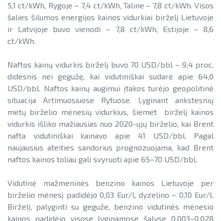
5,1 ct/kWh, Rygoje – 7,4 ct/kWh, Taline – 7,8 ct/kWh. Visos
šalies šilumos energijos kainos vidurkiai birželį Lietuvoje
ir Latvijoje buvo vienodi – 7,8 ct/kWh, Estijoje – 8,6
ct/kWh.
Naftos kainų vidurkis birželį buvo 70 USD/bbl – 9,4 proc.
didesnis nei gegužę, kai vidutiniškai sudarė apie 64,0
USD/bbl. Naftos kainų augimui įtakos turėjo geopolitinė
situacija Artimuosiuose Rytuose. Lyginant ankstesnių
metų birželio mėnesių vidurkius, šiemet birželį kainos
vidurkis išliko mažiausias nuo 2020-ųjų birželio, kai Brent
nafta vidutiniškai kainavo apie 41 USD/bbl. Pagal
naujausius ateities sandorius prognozuojama, kad Brent
naftos kainos toliau gali svyruoti apie 65–70 USD/bbl.
Vidutinė mažmeninės benzino kainos Lietuvoje per
birželio mėnesį padidėjo 0,03 Eur/l, dyzelino – 0,10 Eur/l.
Birželį, palyginti su geguže, benzino vidutinės mėnesio
kainos padidėjo visose lyginamose šalyse 0,003–0,028