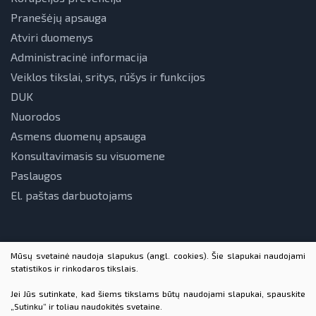
Pranešėjų apsauga
Atviri duomenys
Administracinė informacija
Veiklos tikslai, sritys, rūšys ir funkcijos
DUK
Nuorodos
Asmens duomenų apsauga
Konsultavimasis su visuomene
Paslaugos
El. paštas darbuotojams
Mūsų svetainė naudoja slapukus (angl. cookies). Šie slapukai naudojami
statistikos ir rinkodaros tikslais.
Jei Jūs sutinkate, kad šiems tikslams būtų naudojami slapukai, spauskite
„Sutinku“ ir toliau naudokitės svetaine.
© 2026 VšĮ Lietuvos energetikos agentūra. Visos teisės