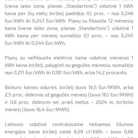
(viena laiko zona, planas „Standartinis”) vidutinė 1 kWh
kaina per šių metų birželį padidėjo 0,1 proc. – nuo 0,246
Eur/kWh iki 0,247 Eur/kWh. Planų su fiksuota 12 mėnesių
kaina (viena laiko zona, planas „Standartinis”) vidutinė 1
kWh kaina per mėnesį sumažėjo 0,1 proc. – nuo 0,245
Eur/kWh iki 0,244 Eur/kWh.
Planų su nefiksuota elektros kaina vidutinė mėnesio 1
kWh kaina birželį, palyginti su gegužės mėnesiu, sumažėjo
nuo 0,211 Eur/kWh iki 0,181 Eur/kWh, arba 14,2 procento.
Biokuro kainos vidurkis birželį buvo 16,5 Eur/MWh, arba
2,5 proc. didesnis už gegužės mėnesį (buvo 16,1 Eur/MWh)
ir 0,6 proc. didesnis nei prieš metus – 2024 m. birželio
mėnesį (buvo 16,4 Eur/MWh).
Lietuvos vidutinė centralizuotai tiekiamos šilumos
energijos kaina birželį siekė 6,09 ct/kWh – buvo 0,66