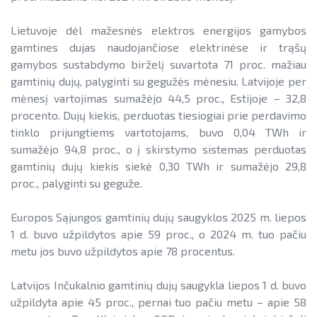
Lietuvoje dėl mažesnės elektros energijos gamybos
gamtines dujas naudojančiose elektrinėse ir trąšų
gamybos sustabdymo birželį suvartota 71 proc. mažiau
gamtinių dujų, palyginti su gegužės mėnesiu. Latvijoje per
mėnesį vartojimas sumažėjo 44,5 proc., Estijoje – 32,8
procento. Dujų kiekis, perduotas tiesiogiai prie perdavimo
tinklo prijungtiems vartotojams, buvo 0,04 TWh ir
sumažėjo 94,8 proc., o į skirstymo sistemas perduotas
gamtinių dujų kiekis siekė 0,30 TWh ir sumažėjo 29,8
proc., palyginti su geguže.
Europos Sąjungos gamtinių dujų saugyklos 2025 m. liepos
1 d. buvo užpildytos apie 59 proc., o 2024 m. tuo pačiu
metu jos buvo užpildytos apie 78 procentus.
Latvijos Inčukalnio gamtinių dujų saugykla liepos 1 d. buvo
užpildyta apie 45 proc., pernai tuo pačiu metu – apie 58