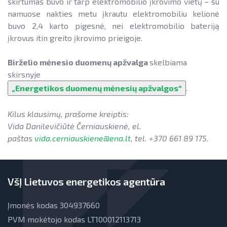
skirtumas buvo ir tarp elektromobilio įkrovimo vietų – su
namuose nakties metu įkrautu elektromobiliu kelionė
buvo 2,4 karto pigesnė, nei elektromobilio bateriją
įkrovus itin greito įkrovimo prieigoje.
Birželio mėnesio duomenų apžvalga
skelbiama
skirsnyje
„Energetikos duomenų mėnesių apžvalgos“
.
Kilus klausimų, prašome kreiptis:
Vida Danilevičiūtė Černiauskienė, el.
paštas
vida.cerniauskiene@ena.lt
, tel. +370 661 89 175.
VšĮ Lietuvos energetikos agentūra
Įmonės kodas 304937660
PVM mokėtojo kodas LT100012113713