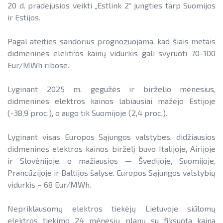
20 d. pradėjusios veikti „Estlink 2“ jungties tarp Suomijos
ir Estijos.
Pagal ateities sandorius prognozuojama, kad šiais metais
didmeninės elektros kainų vidurkis gali svyruoti 70–100
Eur/MWh ribose.
Lyginant 2025 m. gegužės ir birželio mėnesius,
didmeninės elektros kainos labiausiai mažėjo Estijoje
(-38,9 proc.), o augo tik Suomijoje (2,4 proc.).
Lyginant visas Europos Sąjungos valstybes, didžiausios
didmeninės elektros kainos birželį buvo Italijoje, Airijoje
ir Slovėnijoje, o mažiausios — Švedijoje, Suomijoje,
Prancūzijoje ir Baltijos šalyse. Europos Sąjungos valstybių
vidurkis – 68 Eur/MWh.
Nepriklausomų elektros tiekėjų Lietuvoje siūlomų
elektros tiekimo 24 mėnesių planų su fiksuota kaina