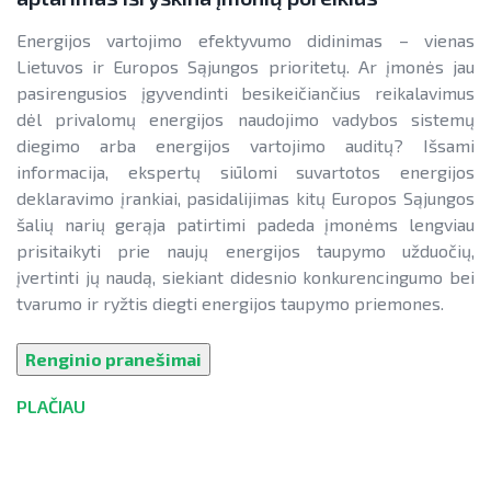
Energijos vartojimo efektyvumo didinimas – vienas
Lietuvos ir Europos Sąjungos prioritetų. Ar įmonės jau
pasirengusios įgyvendinti besikeičiančius reikalavimus
dėl privalomų energijos naudojimo vadybos sistemų
diegimo arba energijos vartojimo auditų? Išsami
informacija, ekspertų siūlomi suvartotos energijos
deklaravimo įrankiai, pasidalijimas kitų Europos Sąjungos
šalių narių gerąja patirtimi padeda įmonėms lengviau
prisitaikyti prie naujų energijos taupymo užduočių,
įvertinti jų naudą, siekiant didesnio konkurencingumo bei
tvarumo ir ryžtis diegti energijos taupymo priemones.
Renginio pranešimai
PLAČIAU