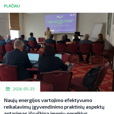
PLAČIAU
2026-05-25
Naujų energijos vartojimo efektyvumo
reikalavimų įgyvendinimo praktinių aspektų
aptarimas išryškina įmonių poreikius