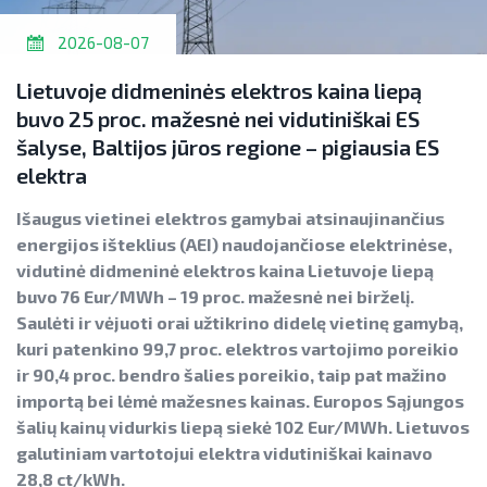
2026-08-07
Lietuvoje didmeninės elektros kaina liepą
buvo 25 proc. mažesnė nei vidutiniškai ES
šalyse, Baltijos jūros regione – pigiausia ES
elektra
Išaugus vietinei elektros gamybai atsinaujinančius
energijos išteklius (AEI) naudojančiose elektrinėse,
vidutinė didmeninė elektros kaina Lietuvoje liepą
buvo 76 Eur/MWh – 19 proc. mažesnė nei birželį.
Saulėti ir vėjuoti orai užtikrino didelę vietinę gamybą,
kuri patenkino 99,7 proc. elektros vartojimo poreikio
ir 90,4 proc. bendro šalies poreikio, taip pat mažino
importą bei lėmė mažesnes kainas. Europos Sąjungos
šalių kainų vidurkis liepą siekė 102 Eur/MWh. Lietuvos
galutiniam vartotojui elektra vidutiniškai kainavo
28,8 ct/kWh.