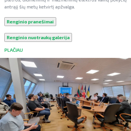
antrąjį šių metų ketvirtį apžvalga.
Renginio pranešimai
Renginio nuotraukų galerija
PLAČIAU