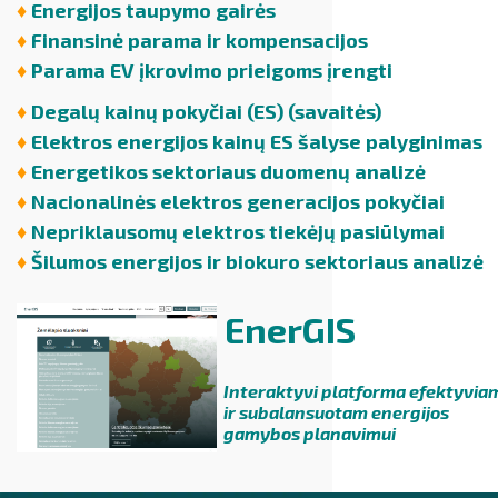
♦
Energijos taupymo gairės
♦
Finansinė parama ir kompensacijos
♦
Parama EV įkrovimo prieigoms įrengti
♦
Degalų kainų pokyčiai (ES) (savaitės)
♦
Elektros energijos kainų ES šalyse palyginimas
♦
E
nergetikos sektoriaus duomenų analizė
♦
Nacionalinės elektros generacijos pokyčiai
♦
Nepriklausomų elektros tiekėjų pasiūlymai
♦
Šilumos energijos ir biokuro sektoriaus analizė
EnerGIS
Interaktyvi platforma efektyvia
ir subalansuotam energijos
gamybos planavimui