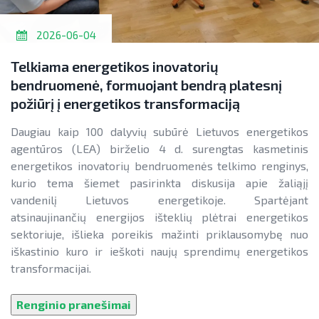
2026-06-04
Telkiama energetikos inovatorių
bendruomenė, formuojant bendrą platesnį
požiūrį į energetikos transformaciją
Daugiau kaip 100 dalyvių subūrė Lietuvos energetikos
agentūros (LEA) birželio 4 d. surengtas kasmetinis
energetikos inovatorių bendruomenės telkimo renginys,
kurio tema šiemet pasirinkta diskusija apie žaliąjį
vandenilį Lietuvos energetikoje. Spartėjant
atsinaujinančių energijos išteklių plėtrai energetikos
sektoriuje, išlieka poreikis mažinti priklausomybę nuo
iškastinio kuro ir ieškoti naujų sprendimų energetikos
transformacijai.
Renginio pranešimai