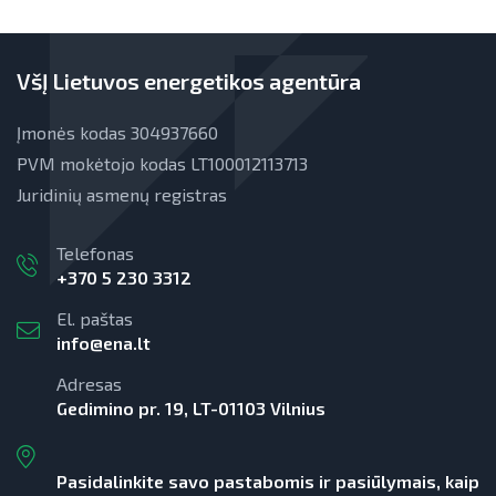
VšĮ Lietuvos energetikos agentūra
Įmonės kodas 304937660
PVM mokėtojo kodas LT100012113713
Juridinių asmenų registras
Telefonas
+370 5 230 3312
El. paštas
info@ena.lt
Adresas
Gedimino pr. 19, LT-01103 Vilnius
Pasidalinkite savo pastabomis ir pasiūlymais, kaip