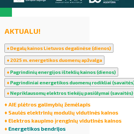
Teisinė aplinka
Teisinė aplinka
Viešųjų pastatų atnaujinimas
AKTUALU!
♦
Degalų kainos Lietuvos degalinėse (dienos)
♦
2025 m. energetikos duomenų apžvalga
♦
Pagrindinių energijos išteklių kainos (dienos)
♦
Pagrindiniai energetikos duomenų rodikliai (savaitės
♦
Nepriklausomų elektros tiekėjų pasiūlymai (savaitės)
♦
AIE plėtros galimybių žemėlapis
♦
Saulės elektrinių modulių vidutinės kainos
♦
Elektros kaupimo įrenginių vidutinės kainos
♦
Energetikos bendrijos