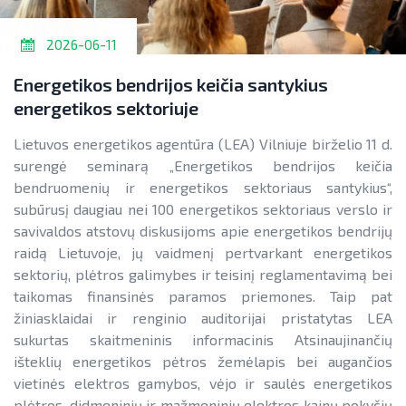
2026-06-11
Energetikos bendrijos keičia santykius
energetikos sektoriuje
Lietuvos energetikos agentūra (LEA) Vilniuje birželio 11 d.
surengė seminarą „Energetikos bendrijos keičia
bendruomenių ir energetikos sektoriaus santykius“,
subūrusį daugiau nei 100 energetikos sektoriaus verslo ir
savivaldos atstovų diskusijoms apie energetikos bendrijų
raidą Lietuvoje, jų vaidmenį pertvarkant energetikos
sektorių, plėtros galimybes ir teisinį reglamentavimą bei
taikomas finansinės paramos priemones. Taip pat
žiniasklaidai ir renginio auditorijai pristatytas LEA
sukurtas skaitmeninis informacinis Atsinaujinančių
išteklių energetikos pėtros žemėlapis bei augančios
vietinės elektros gamybos, vėjo ir saulės energetikos
plėtros, didmeninių ir mažmeninių elektros kainų pokyčių