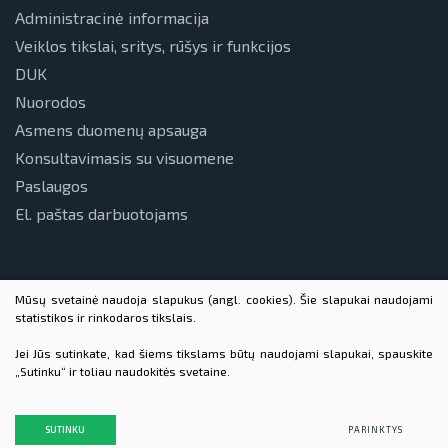
Administracinė informacija
Veiklos tikslai, sritys, rūšys ir funkcijos
DUK
Nuorodos
Asmens duomenų apsauga
Konsultavimasis su visuomene
Paslaugos
El. paštas darbuotojams
Mūsų svetainė naudoja slapukus (angl. cookies). Šie slapukai naudojami
statistikos ir rinkodaros tikslais.
Jei Jūs sutinkate, kad šiems tikslams būtų naudojami slapukai, spauskite
„Sutinku“ ir toliau naudokitės svetaine.
© 2026 VšĮ Lietuvos energetikos agentūra. Visos teisės
saugomos
Duomenų apsauga
SUTINKU
PARINKTYS
Sukurta:
TEXUS