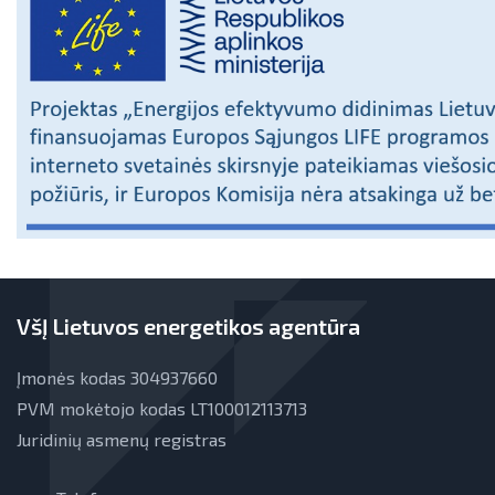
Pažangos įgyvendinant EVE tikslus
Teisinė aplinka
ataskaitos
Energijos tiekėjų ir įmonių sutaupymo
susitarimų įgyvendinimas
Energijos vartojimo auditas
EVE skatinimo ir viešinimo darbai
EVE vertinimo įrankiai
Viešuosius interesus atitinkančių
paslaugų diferencijavimas
VšĮ Lietuvos energetikos agentūra
Teisinė aplinka
Įmonės kodas 304937660
Viešųjų pastatų atnaujinimas
PVM mokėtojo kodas LT100012113713
Juridinių asmenų registras