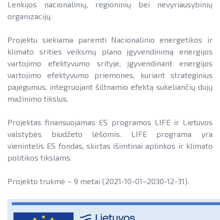
Informacija apie paslaugų teikimą
SAUSUMOJE
Lenkijos nacionalinių, regioninių bei nevyriausybinių
Gamtinių dujų sektorius
ENSMOV PLUS
organizacijų.
Pažangos skatinant AEI plėtrą
Reklaminiai paveikslėliai (baneriai)
LIFE IP EnerLIT
Degalų ir naftos sektorius
ataskaitos ir kiti dokumentai
paramai viešinti
PA ENERGY
Projektu siekiama paremti Nacionalinio energetikos ir
ENSMOV Plus
Kelių transporto sektorius
AEI transporte
klimato srities veiksmų plano įgyvendinimą energijos
COMPOSITECIRCLE
vartojimo efektyvumo srityje, įgyvendinant energijos
PA Energy
Šilumos energijos ir biokuro sektorius
Informacija apie AEI sistemas ir
vartojimo efektyvumo priemones, kuriant strateginius
LEAPTO11
įrenginius
CompositeCircle
pajėgumus, integruojant šiltnamio efektą sukeliančių dujų
mažinimo tikslus.
AIE gamybos įrenginių montuotojų
LEAPto11
STREAMSAVEPLUS
atestavimo sistema
Projektas finansuojamas ES programos LIFE ir Lietuvos
StreamSAVEplus
»PROJEKTŲ ARCHYVAS«
Savivaldybių AIE naudojimo plėtros
valstybės biudžeto lėšomis. LIFE programa yra
»Projektų archyvas«
veiksmų planai
vienintelis ES fondas, skirtas išimtinai aplinkos ir klimato
politikos tikslams.
Rekomendacijos saulės elektrinėms
įrengti ant stogo
Projekto trukmė – 9 metai (2021-10-01–2030-12-31).
Procedūros ir leidimai
EVE didinimo veiksmų planas
Leidiniai