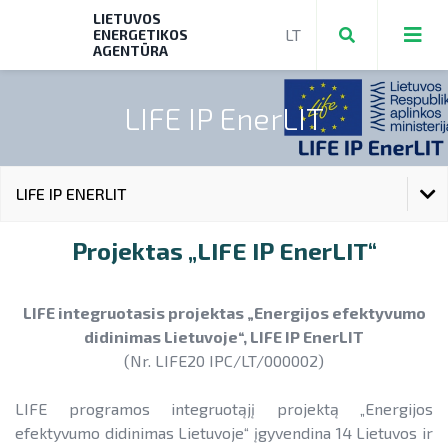
LIETUVOS
ENERGETIKOS
AGENTŪRA
LIFE IP EnerLIT
Teikti ir valdyti paraiškas bei mokėjimo
prašymus
LIFE IP ENERLIT
Mokėjimo prašymų formos, dokumentai
Aktuali AEI statistika
LIFE IP ENERLIT
Projektas „LIFE IP EnerLIT“
► PRIVAČIŲ ELEKTROMOBILIŲ ĮKROVIMO
AIE plėtros galimybių žemėlapis
PRIEIGŲ ĮRENGIMAS
kodėl LIFE IP EnerLIT?
Saulės elektrinių modulių ir elektros
NENS įgyvendinimo stebėsena
LIFE integruotasis projektas „Energijos efektyvumo
► KATILŲ KEITIMAS
energijos kaupimo įrenginių kainos
didinimas Lietuvoje“, LIFE IP EnerLIT
projekto tikslai
NEKS veiksmų plano įgyvendinimo
(Nr. LIFE20 IPC/LT/000002)
► PARAMA ENERGIJOS KAUPIMO
Energetikos bendrijos
stebėsena
Energetika išsamiai
projekto rezultatai
ĮRENGINIAMS
Jūrinės vėjo energetikos plėtra
LIFE programos integruotąjį projektą „Energijos
Elektros energetikos sektorius
► PARAMA SAULĖS ELEKTRINĖMS
LIFE IP EnerLIT rinkos konsultacija
efektyvumo didinimas Lietuvoje“ įgyvendina 14 Lietuvos ir
Vandenilis