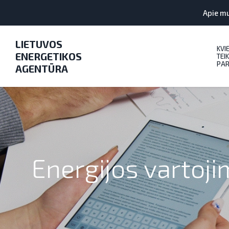
Apie m
LIETUVOS
KVI
ENERGETIKOS
TEIK
PAR
AGENTŪRA
Energijos vartoji