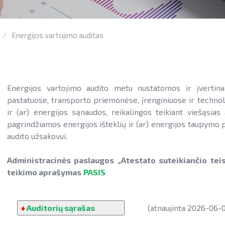
Energijos vartojimo auditas
Energijos vartojimo audito metu nustatomos ir įvertina
pastatuose, transporto priemonėse, įrenginiuose ir techno
ir (ar) energijos sąnaudos, reikalingos teikiant viešąsia
pagrindžiamos energijos išteklių ir (ar) energijos taupymo 
audito užsakovui.
Administracinės paslaugos „Atestato suteikiančio teis
teikimo aprašymas
PASIS
♦
Auditorių sąrašas
(atnaujinta 2026-06-