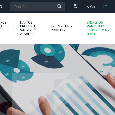
A+
N
LT
-A
IKOS
NAFTOS
ENERGIJOS
Ų
PRODUKTŲ
TARPTAUTINIAI
VARTOJIMO
VALSTYBĖS
PROJEKTAI
EFEKTYVUMAS
ATSARGOS
(EVE)