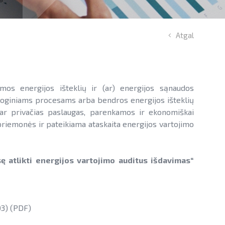
Atgal
mos energijos išteklių ir (ar) energijos sąnaudos
loginiams procesams arba bendros energijos išteklių
s ar privačias paslaugas, parenkamos ir ekonomiškai
priemonės ir pateikiama ataskaita energijos vartojimo
ę atlikti energijos vartojimo auditus išdavimas“
03) (PDF)