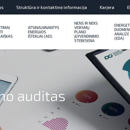
us
Struktūra ir kontaktinė informacija
Karjera
E
NENS IR NEKS
ENERGET
ETIMAI
ATSINAUJINANTYS
VEIKSMŲ
DUOMEN
TI
ENERGIJOS
PLANO
ANALIZĖ
AIŠKAS
IŠTEKLIAI (AEI)
ĮGYVENDINIMO
(EDA)
STEBĖSENA
mo auditas