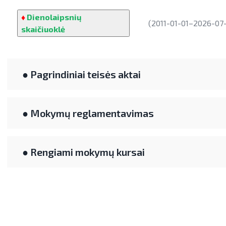
♦
Dienolaipsnių
(2011-01-01–2026-07-3
skaičiuoklė
● Pagrindiniai teisės aktai
● Mokymų reglamentavimas
● Rengiami mokymų kursai