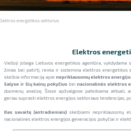
Elektros energetikos sektorius
Elektros energeti
Viešoji įstaiga Lietuvos energetikos agentūra, vykdydama 
žinias bei patirtį, renka ir sistemina elektros energetikos 
skelbia informaciją apie
nepriklausomų elektros energijos
šalyse ir šių kainų pokyčius
bei
nacionalinės elektros e
duomenų analizę. Šiose apžvalgose pateikiama aktuali, an
geriau suprasti elektros energijos sektoriaus tendencijas, po
Kas savaitę (antradieniais)
skelbiami nepriklausomų el
nacionalinės elektros energijos generacijos pokyčiai ir elek