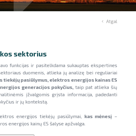
Atgal
kos sektorius
savo funkcijas ir pasitelkdama sukauptas ekspertines
sektoriaus duomenis, atlieka jų analizę bei reguliariai
 tiekėjų pasiūlymus, elektros energijos kainas ES
nergijos generacijos pokyčius,
taip pat atlieka šių
alitinėmis įžvalgomis grįsta informacija, padedanti
kyčius ir jų kontekstą.
ektros energijos tiekėjų pasiūlymai,
kas mėnesį
–
tros energijos kainų ES šalyse apžvalga.