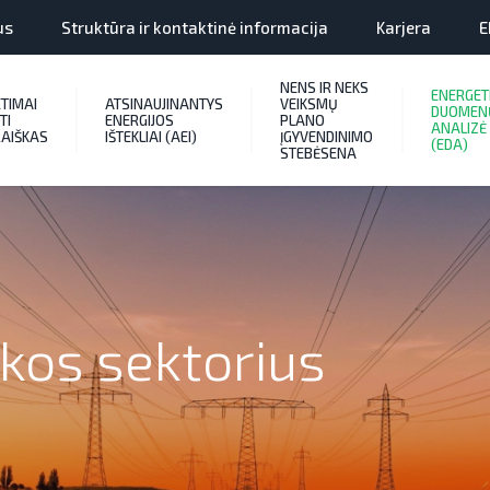
us
Struktūra ir kontaktinė informacija
Karjera
E
NENS IR NEKS
ENERGET
ETIMAI
ATSINAUJINANTYS
VEIKSMŲ
DUOMEN
TI
ENERGIJOS
PLANO
ANALIZĖ
AIŠKAS
IŠTEKLIAI (AEI)
ĮGYVENDINIMO
(EDA)
STEBĖSENA
ikos sektorius