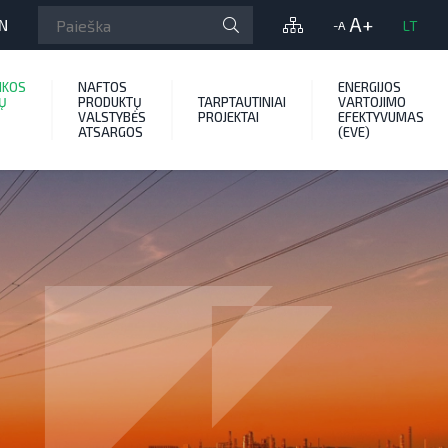
A+
N
LT
-A
IKOS
NAFTOS
ENERGIJOS
Ų
PRODUKTŲ
TARPTAUTINIAI
VARTOJIMO
VALSTYBĖS
PROJEKTAI
EFEKTYVUMAS
ATSARGOS
(EVE)