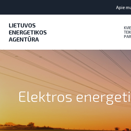
Apie m
LIETUVOS
KVI
ENERGETIKOS
TEIK
PAR
AGENTŪRA
Elektros energet