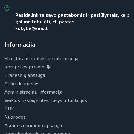
Teisinė aplinka
Teisinė aplinka
Pasidalinkite savo pastabomis ir pasiūlymais, kaip
Viešųjų pastatų atnaujinimas
galime tobulėti, el. paštas
kokybe@ena.lt
Informacija
Struktūra ir kontaktinė informacija
Korupcijos prevencija
Pranešėjų apsauga
Atviri duomenys
Administracinė informacija
Veiklos tikslai, sritys, rūšys ir funkcijos
DUK
Nuorodos
Asmens duomenų apsauga
Konsultavimasis su visuomene