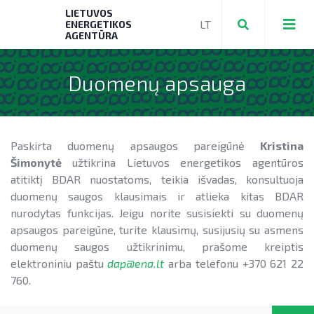
LIETUVOS
ENERGETIKOS
AGENTŪRA
Duomenų apsauga
Teikti ir valdyti paraiškas bei mokėjimo
prašymus
Paskirta duomenų apsaugos pareigūnė
Kristina
Mokėjimo prašymų formos, dokumentai
Aktuali AEI statistika
Šimonytė
užtikrina Lietuvos energetikos agentūros
atitiktį BDAR nuostatoms, teikia išvadas, konsultuoja
► PRIVAČIŲ ELEKTROMOBILIŲ ĮKROVIMO
AIE plėtros galimybių žemėlapis
duomenų saugos klausimais ir atlieka kitas BDAR
PRIEIGŲ ĮRENGIMAS
Saulės elektrinių modulių ir elektros
nurodytas funkcijas. Jeigu norite susisiekti su duomenų
NENS įgyvendinimo stebėsena
► KATILŲ KEITIMAS
energijos kaupimo įrenginių kainos
apsaugos pareigūne, turite klausimų, susijusių su asmens
NEKS veiksmų plano įgyvendinimo
duomenų saugos užtikrinimu, prašome kreiptis
► PARAMA ENERGIJOS KAUPIMO
Energetikos bendrijos
stebėsena
elektroniniu paštu
dap@ena.lt
arba telefonu +370 621 22
Energetika išsamiai
ĮRENGINIAMS
760.
Jūrinės vėjo energetikos plėtra
Elektros energetikos sektorius
► PARAMA SAULĖS ELEKTRINĖMS
Vandenilis