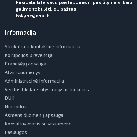
Pasidalinkite savo pastabomis ir pasiūlymais, kaip
Teisinė aplinka
galime tobulėti, el. paštas
Teisinė aplinka
kokybe@ena.lt
Viešųjų pastatų atnaujinimas
Informacija
Struktūra ir kontaktinė informacija
Korupcijos prevencija
Pranešėjų apsauga
Atviri duomenys
Administracinė informacija
Veiklos tikslai, sritys, rūšys ir funkcijos
DUK
Nuorodos
Asmens duomenų apsauga
Konsultavimasis su visuomene
Paslaugos