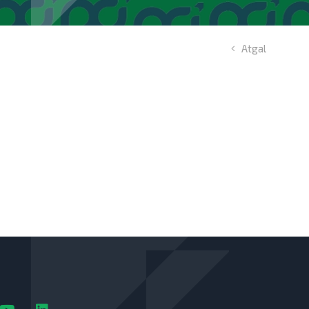
Atgal