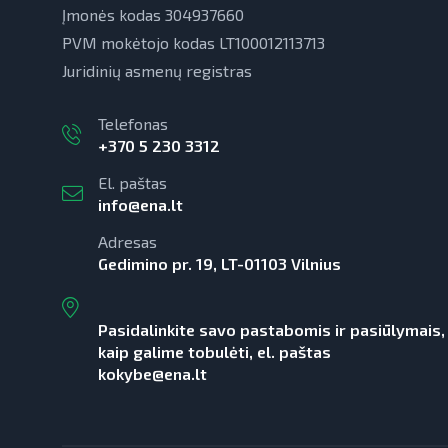
Įmonės kodas 304937660
PVM mokėtojo kodas LT100012113713
Juridinių asmenų registras
Telefonas
+370 5 230 3312
El. paštas
info@ena.lt
Adresas
Gedimino pr. 19, LT-01103 Vilnius
Pasidalinkite savo pastabomis ir pasiūlymais,
kaip galime tobulėti, el. paštas
kokybe@ena.lt