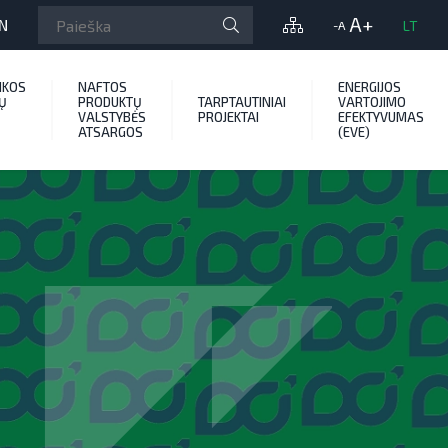
A+
N
LT
-A
IKOS
NAFTOS
ENERGIJOS
Ų
PRODUKTŲ
TARPTAUTINIAI
VARTOJIMO
VALSTYBĖS
PROJEKTAI
EFEKTYVUMAS
ATSARGOS
(EVE)