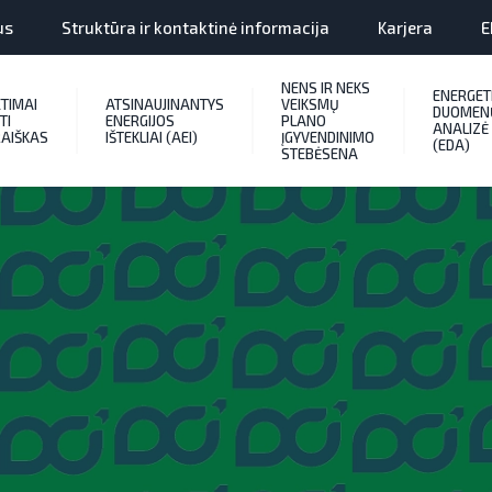
us
Struktūra ir kontaktinė informacija
Karjera
E
NENS IR NEKS
ENERGET
ETIMAI
ATSINAUJINANTYS
VEIKSMŲ
DUOMEN
TI
ENERGIJOS
PLANO
ANALIZĖ
AIŠKAS
IŠTEKLIAI (AEI)
ĮGYVENDINIMO
(EDA)
STEBĖSENA