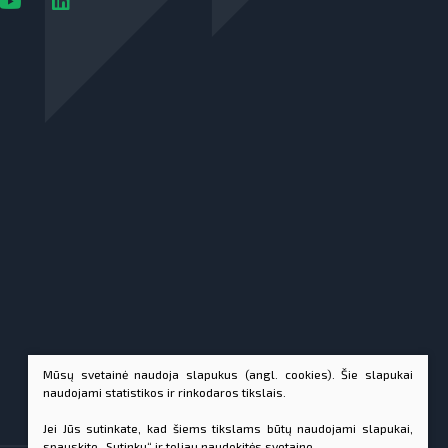
Mūsų svetainė naudoja slapukus (angl. cookies). Šie slapukai
naudojami statistikos ir rinkodaros tikslais.
Jei Jūs sutinkate, kad šiems tikslams būtų naudojami slapukai,
spauskite „Sutinku“ ir toliau naudokitės svetaine.