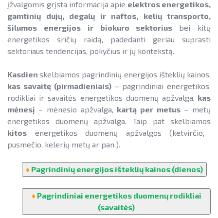
energetikos duomenų apžvalgos (mėnesio)
SAUSUMOJE
įžvalgomis grįsta informacija apie
elektros energetikos,
Gamtinių dujų sektorius
gamtinių dujų, degalų ir naftos, kelių transporto,
Pažangos skatinant AEI plėtrą
Reklaminiai paveikslėliai (baneriai)
energetikos duomenų apžvalgos (metų)
Degalų ir naftos sektorius
šilumos energijos ir biokuro sektorius
bei kitų
ataskaitos ir kiti dokumentai
paramai viešinti
energetikos sričių raidą, padedanti geriau suprasti
Kelių transporto sektorius
kitos energetikos duomenų apžvalgos
AEI transporte
sektoriaus tendencijas, pokyčius ir jų kontekstą.
Šilumos energijos ir biokuro sektorius
ELEKTROS ENERGETIKOS SEKTORIUS
Informacija apie AEI sistemas ir
Kasdien
skelbiamos pagrindinių energijos išteklių kainos,
įrenginius
kas savaitę
(pirmadieniais)
– pagrindiniai energetikos
GAMTINIŲ DUJŲ SEKTORIUS
rodikliai ir savaitės energetikos duomenų apžvalga,
kas
AIE gamybos įrenginių montuotojų
mėnesį
– mėnesio apžvalga,
kartą per
metus
– metų
atestavimo sistema
DEGALŲ IR NAFTOS SEKTORIUS
energetikos duomenų apžvalga. Taip pat skelbiamos
Informacija apie paslaugų teikimą
Savivaldybių AIE naudojimo plėtros
kitos
energetikos duomenų apžvalgos (ketvirčio,
KELIŲ TRANSPORTO SEKTORIUS
veiksmų planai
pusmečio, kelerių metų ar pan.).
LIFE IP EnerLIT
ŠILUMOS ENERGIJOS IR BIOKURO SEKTORIUS
Rekomendacijos saulės elektrinėms
♦
Pagrindinių energijos išteklių kainos (dienos)
ENSMOV Plus
įrengti ant stogo
EVE didinimo veiksmų planas
PA Energy
Procedūros ir leidimai
♦
Pagrindiniai energetikos duomenų rodikliai
Pažangos įgyvendinant EVE tikslus
(savaitės)
CompositeCircle
Leidiniai
ataskaitos