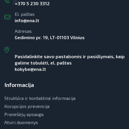
+370 5 230 3312
El. paštas
info@ena.lt
Adresas
Gedimino pr. 19, LT-01103 Vilnius
Pasidalinkite savo pastabomis ir pasiūlymais, kaip
galime tobulėti, el. paštas
kokybe@ena.lt
Informacija
Struktūra ir kontaktinė informacija
Korupcijos prevencija
Pranešėjų apsauga
Atviri duomenys