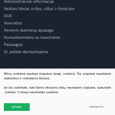
Administracinė informacija
Veiklos tikslai, sritys, rūšys ir funkcijos
DUK
Nuorodos
Asmens duomenų apsauga
Konsultavimasis su visuomene
Paslaugos
El. paštas darbuotojams
Mūsų svetainė naudoja slapukus (angl. cookies). Šie slapukai naudojami
statistikos ir rinkodaros tikslais.
Jei Jūs sutinkate, kad šiems tikslams būtų naudojami slapukai, spauskite
„Sutinku“ ir toliau naudokitės svetaine.
© 2026 VšĮ Lietuvos energetikos agentūra. Visos teisės
saugomos
Duomenų apsauga
SUTINKU
PARINKTYS
Sukurta:
TEXUS