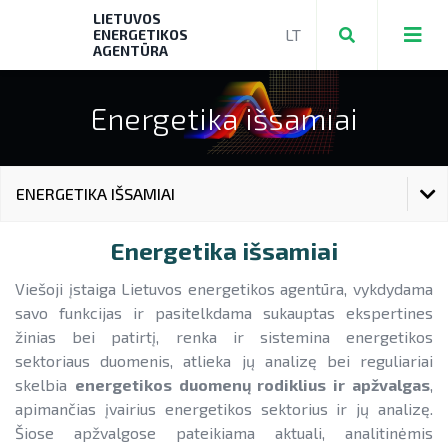
LIETUVOS
ENERGETIKOS
AGENTŪRA
Energetika išsamiai
Teikti ir valdyti paraiškas bei mokėjimo
prašymus
ENERGETIKA IŠSAMIAI
Mokėjimo prašymų formos, dokumentai
Aktuali AEI statistika
ENERGETIKA IŠSAMIAI
Energetika išsamiai
► PRIVAČIŲ ELEKTROMOBILIŲ ĮKROVIMO
AIE plėtros galimybių žemėlapis
PRIEIGŲ ĮRENGIMAS
Viešoji įstaiga Lietuvos energetikos agentūra, vykdydama
pagrindinių energijos išteklių kainos (dienos)
Saulės elektrinių modulių ir elektros
NENS įgyvendinimo stebėsena
savo funkcijas ir pasitelkdama sukauptas ekspertines
► KATILŲ KEITIMAS
energijos kaupimo įrenginių kainos
žinias bei patirtį, renka ir sistemina energetikos
pagrindiniai energetikos duomenų rodikliai
NEKS veiksmų plano įgyvendinimo
(savaitės)
sektoriaus duomenis, atlieka jų analizę bei reguliariai
► PARAMA ENERGIJOS KAUPIMO
Energetikos bendrijos
stebėsena
Energetika išsamiai
skelbia
energetikos duomenų rodiklius ir apžvalgas
,
ĮRENGINIAMS
energetikos duomenų apžvalgos (savaitės)
Jūrinės vėjo energetikos plėtra
apimančias įvairius energetikos sektorius ir jų analizę.
Elektros energetikos sektorius
► PARAMA SAULĖS ELEKTRINĖMS
Šiose apžvalgose pateikiama aktuali, analitinėmis
Vandenilis