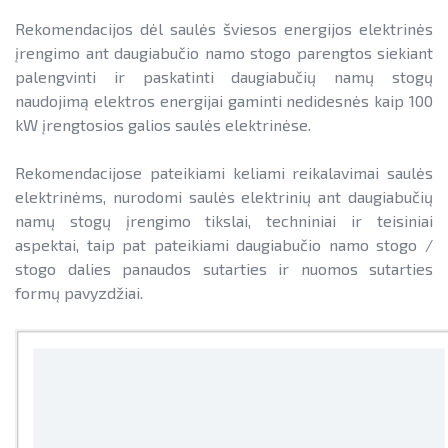
SAUSUMOJE
KAUPIMO ĮRENGINIŲ KAINOS
Rekomendacijos dėl saulės šviesos energijos elektrinės
Pažangos skatinant AEI plėtrą
Reklaminiai paveikslėliai (baneriai)
ENERGETIKOS BENDRIJOS
įrengimo ant daugiabučio namo stogo parengtos siekiant
ataskaitos ir kiti dokumentai
paramai viešinti
palengvinti ir paskatinti daugiabučių namų stogų
JŪRINĖS VĖJO ENERGETIKOS PLĖTRA
naudojimą elektros energijai gaminti nedidesnės kaip 100
AEI transporte
kW įrengtosios galios saulės elektrinėse.
Informacija apie AEI sistemas ir
VANDENILIS
įrenginius
Rekomendacijose pateikiami keliami reikalavimai saulės
PAŽANGOS SKATINANT AEI PLĖTRĄ ATASKAITOS IR KITI
elektrinėms, nurodomi saulės elektrinių ant daugiabučių
AIE gamybos įrenginių montuotojų
DOKUMENTAI
namų stogų įrengimo tikslai, techniniai ir teisiniai
atestavimo sistema
aspektai, taip pat pateikiami daugiabučio namo stogo /
AEI TRANSPORTE
stogo dalies panaudos sutarties ir nuomos sutarties
Savivaldybių AIE naudojimo plėtros
formų pavyzdžiai.
veiksmų planai
INFORMACIJA APIE AEI SISTEMAS IR ĮRENGINIUS
Rekomendacijos saulės elektrinėms
AIE GAMYBOS ĮRENGINIŲ MONTUOTOJŲ ATESTAVIMO
įrengti ant stogo
SISTEMA
Procedūros ir leidimai
SAVIVALDYBIŲ AIE NAUDOJIMO PLĖTROS VEIKSMŲ
PLANAI
Leidiniai