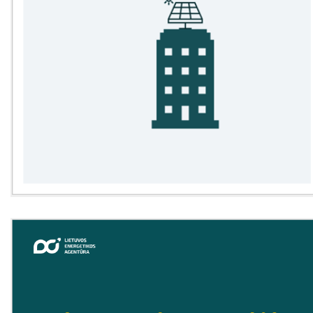
EVE skatinimo ir viešinimo darbai
EVE vertinimo įrankiai
Viešuosius interesus atitinkančių
paslaugų diferencijavimas
Teisinė aplinka
Viešųjų pastatų atnaujinimas