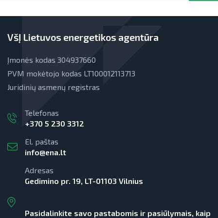
VšĮ Lietuvos energetikos agentūra
Įmonės kodas 304937660
PVM mokėtojo kodas LT100012113713
Juridinių asmenų registras
Telefonas
+370 5 230 3312
El. paštas
info@ena.lt
Adresas
Gedimino pr. 19, LT-01103 Vilnius
Pasidalinkite savo pastabomis ir pasiūlymais, kaip