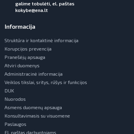
galime tobulėti, el. paštas
kokybe@ena.lt
Informacija
Struktūra ir kontaktinė informacija
Korupcijos prevencija
Pranešėjų apsauga
Atviri duomenys
Administracinė informacija
Veiklos tikslai, sritys, rūšys ir funkcijos
DUK
Nuorodos
Asmens duomenų apsauga
Konsultavimasis su visuomene
Paslaugos
El. paštas darbuotojams