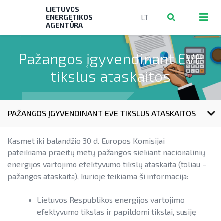
LIETUVOS
ENERGETIKOS
AGENTŪRA
Pažangos įgyvendinant EVE
tikslus ataskaitos
Teikti ir valdyti paraiškas bei mokėjimo
prašymus
Mokėjimo prašymų formos, dokumentai
Aktuali AEI statistika
PAŽANGOS ĮGYVENDINANT EVE TIKSLUS ATASKAITOS
► PRIVAČIŲ ELEKTROMOBILIŲ ĮKROVIMO
AIE plėtros galimybių žemėlapis
EVE DIDINIMO VEIKSMŲ PLANAS
PRIEIGŲ ĮRENGIMAS
Kasmet iki balandžio 30 d. Europos Komisijai
Saulės elektrinių modulių ir elektros
pateikiama praeitų metų pažangos siekiant nacionalinių
NENS įgyvendinimo stebėsena
► KATILŲ KEITIMAS
energijos kaupimo įrenginių kainos
PAŽANGOS ĮGYVENDINANT EVE TIKSLUS ATASKAITOS
energijos vartojimo efektyvumo tikslų ataskaita (toliau –
NEKS veiksmų plano įgyvendinimo
pažangos ataskaita), kurioje teikiama ši informacija:
► PARAMA ENERGIJOS KAUPIMO
Energetikos bendrijos
ENERGIJOS TIEKĖJŲ IR ĮMONIŲ SUTAUPYMO SUSITARIMŲ
stebėsena
Energetika išsamiai
ĮRENGINIAMS
ĮGYVENDINIMAS
Lietuvos Respublikos energijos vartojimo
Jūrinės vėjo energetikos plėtra
Elektros energetikos sektorius
► PARAMA SAULĖS ELEKTRINĖMS
efektyvumo tikslas ir papildomi tikslai, susiję
ENERGIJOS VARTOJIMO AUDITAS
Vandenilis