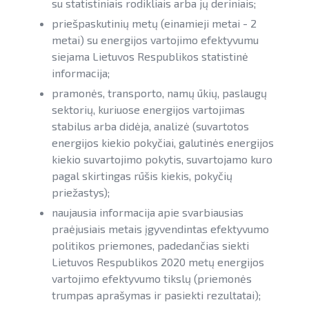
Informacija apie paslaugų teikimą
SAUSUMOJE
su statistiniais rodikliais arba jų deriniais;
Gamtinių dujų sektorius
priešpaskutinių metų (einamieji metai - 2
EVE SKATINIMO IR VIEŠINIMO DARBAI
Pažangos skatinant AEI plėtrą
Reklaminiai paveikslėliai (baneriai)
LIFE IP EnerLIT
Degalų ir naftos sektorius
metai) su energijos vartojimo efektyvumu
ataskaitos ir kiti dokumentai
paramai viešinti
siejama Lietuvos Respublikos statistinė
EVE VERTINIMO ĮRANKIAI
ENSMOV Plus
Kelių transporto sektorius
AEI transporte
informacija;
EVE didinimo veiksmų planas
VIEŠUOSIUS INTERESUS ATITINKANČIŲ PASLAUGŲ
PA Energy
Šilumos energijos ir biokuro sektorius
pramonės, transporto, namų ūkių, paslaugų
Informacija apie AEI sistemas ir
DIFERENCIJAVIMAS
sektorių, kuriuose energijos vartojimas
Pažangos įgyvendinant EVE tikslus
įrenginius
CompositeCircle
stabilus arba didėja, analizė (suvartotos
ataskaitos
TEISINĖ APLINKA
energijos kiekio pokyčiai, galutinės energijos
AIE gamybos įrenginių montuotojų
LEAPto11
Energijos tiekėjų ir įmonių sutaupymo
kiekio suvartojimo pokytis, suvartojamo kuro
atestavimo sistema
VIEŠŲJŲ PASTATŲ ATNAUJINIMAS
susitarimų įgyvendinimas
StreamSAVEplus
pagal skirtingas rūšis kiekis, pokyčių
Savivaldybių AIE naudojimo plėtros
priežastys);
Energijos vartojimo auditas
»Projektų archyvas«
veiksmų planai
naujausia informacija apie svarbiausias
EVE skatinimo ir viešinimo darbai
praėjusiais metais įgyvendintas efektyvumo
Rekomendacijos saulės elektrinėms
politikos priemones, padedančias siekti
įrengti ant stogo
EVE vertinimo įrankiai
Lietuvos Respublikos 2020 metų energijos
Procedūros ir leidimai
vartojimo efektyvumo tikslų (priemonės
Viešuosius interesus atitinkančių
trumpas aprašymas ir pasiekti rezultatai);
paslaugų diferencijavimas
Leidiniai