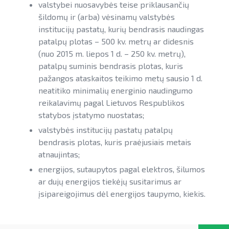
valstybei nuosavybės teise priklausančių
Teisinė aplinka
Teisinė aplinka
šildomų ir (arba) vėsinamų valstybės
institucijų pastatų, kurių bendrasis naudingas
Viešųjų pastatų atnaujinimas
patalpų plotas – 500 kv. metrų ar didesnis
(nuo 2015 m. liepos 1 d. – 250 kv. metrų),
patalpų suminis bendrasis plotas, kuris
pažangos ataskaitos teikimo metų sausio 1 d.
neatitiko minimalių energinio naudingumo
reikalavimų pagal Lietuvos Respublikos
statybos įstatymo nuostatas;
valstybės institucijų pastatų patalpų
bendrasis plotas, kuris praėjusiais metais
atnaujintas;
energijos, sutaupytos pagal elektros, šilumos
ar dujų energijos tiekėjų susitarimus ar
įsipareigojimus dėl energijos taupymo, kiekis.