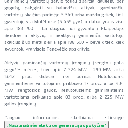
Gaminančių vartotojų šalyje toliau sparčiai daugėja: per
gegužę, palyginti su balandžiu, aktyvių gaminančių
vartotojų skaičius padidėjo 5 349, arba maždaug tiek, kiek
gyventojų yra Molėtuose (5 459 gyv.), ir dabar yra iš viso
apie 183 700 – tai daugiau nei gyventojų Klaipėdoje.
Bendras ir aktyvių, ir neaktyvių gaminančių vartotojų
skaičius šiuo metu siekia apie 188 500 – beveik tiek, kiek
gyventojų yra visoje Panevėžio apskrityje.
Aktyvių gaminančių vartotojų įrenginių įrengtoji galia
gegužės mėnesį buvo apie 2 524 MW – 299 MW, arba
13,42 proc. didesnė nei pernai. Nutolusiems
gaminantiems vartotojams priklauso 17 proc., arba 434
MW įrengtosios galios, nenutolusiems gaminantiems
vartotojams priklauso apie 83 proc., arba 2 225 MW
galios įrenginių.
Daugiau informacijos skelbiama skirsnyje
„Nacionalinės elektros generacijos pokyčiai“
.