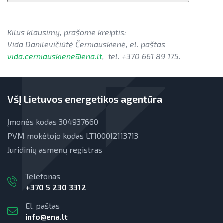
Kilus klausimų, prašome kreiptis:
Vida Danilevičiūtė Černiauskienė, el. paštas
vida.cerniauskiene@ena.lt
, tel. +370 661 89 175.
VšĮ Lietuvos energetikos agentūra
Įmonės kodas 304937660
PVM mokėtojo kodas LT100012113713
Juridinių asmenų registras
Telefonas
+370 5 230 3312
El. paštas
info@ena.lt