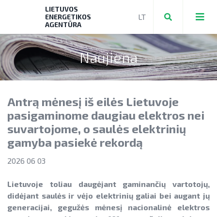
LIETUVOS
ENERGETIKOS
AGENTŪRA
Naujiena
Teikti ir valdyti paraiškas bei mokėjimo
prašymus
Antrą mėnesį iš eilės Lietuvoje
Mokėjimo prašymų formos, dokumentai
Aktuali AEI statistika
pasigaminome daugiau elektros nei
► PRIVAČIŲ ELEKTROMOBILIŲ ĮKROVIMO
suvartojome, o saulės elektrinių
AIE plėtros galimybių žemėlapis
PRIEIGŲ ĮRENGIMAS
gamyba pasiekė rekordą
Saulės elektrinių modulių ir elektros
NENS įgyvendinimo stebėsena
► KATILŲ KEITIMAS
energijos kaupimo įrenginių kainos
2026 06 03
NEKS veiksmų plano įgyvendinimo
► PARAMA ENERGIJOS KAUPIMO
Energetikos bendrijos
stebėsena
Lietuvoje toliau daugėjant gaminančių vartotojų,
Energetika išsamiai
ĮRENGINIAMS
didėjant saulės ir vėjo elektrinių galiai bei augant jų
Jūrinės vėjo energetikos plėtra
Elektros energetikos sektorius
► PARAMA SAULĖS ELEKTRINĖMS
generacijai, gegužės mėnesį nacionalinė elektros
Vandenilis