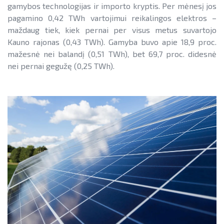
gamybos technologijas ir importo kryptis. Per mėnesį jos
Teisinė aplinka
Teisinė aplinka
pagamino 0,42 TWh vartojimui reikalingos elektros –
maždaug tiek, kiek pernai per visus metus suvartojo
Viešųjų pastatų atnaujinimas
Kauno rajonas (0,43 TWh). Gamyba buvo apie 18,9 proc.
mažesnė nei balandį (0,51 TWh), bet 69,7 proc. didesnė
nei pernai gegužę (0,25 TWh).