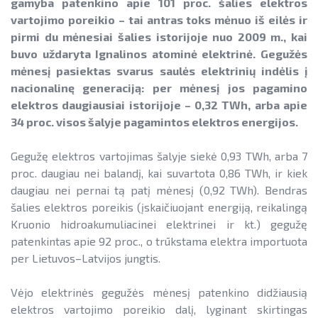
Informacija apie paslaugų teikimą
SAUSUMOJE
gamyba patenkino apie 101 proc. šalies elektros
Gamtinių dujų sektorius
vartojimo poreikio – tai antras toks mėnuo iš eilės ir
Pažangos skatinant AEI plėtrą
Reklaminiai paveikslėliai (baneriai)
LIFE IP EnerLIT
pirmi du mėnesiai šalies istorijoje nuo 2009 m., kai
Degalų ir naftos sektorius
ataskaitos ir kiti dokumentai
paramai viešinti
buvo uždaryta Ignalinos atominė elektrinė. Gegužės
ENSMOV Plus
Kelių transporto sektorius
mėnesį pasiektas svarus saulės elektrinių indėlis į
AEI transporte
EVE didinimo veiksmų planas
nacionalinę generaciją: per mėnesį jos pagamino
PA Energy
Šilumos energijos ir biokuro sektorius
Informacija apie AEI sistemas ir
elektros daugiausiai istorijoje – 0,32 TWh, arba apie
Pažangos įgyvendinant EVE tikslus
įrenginius
CompositeCircle
34 proc. visos šalyje pagamintos elektros energijos.
ataskaitos
AIE gamybos įrenginių montuotojų
LEAPto11
Gegužę elektros vartojimas šalyje siekė 0,93 TWh, arba 7
Energijos tiekėjų ir įmonių sutaupymo
atestavimo sistema
proc. daugiau nei balandį, kai suvartota 0,86 TWh, ir kiek
susitarimų įgyvendinimas
StreamSAVEplus
daugiau nei pernai tą patį mėnesį (0,92 TWh). Bendras
Savivaldybių AIE naudojimo plėtros
Energijos vartojimo auditas
»Projektų archyvas«
šalies elektros poreikis (įskaičiuojant energiją, reikalingą
veiksmų planai
Kruonio hidroakumuliacinei elektrinei ir kt.) gegužę
EVE skatinimo ir viešinimo darbai
Rekomendacijos saulės elektrinėms
patenkintas apie 92 proc., o trūkstama elektra importuota
įrengti ant stogo
per Lietuvos–Latvijos jungtis.
EVE vertinimo įrankiai
Procedūros ir leidimai
Viešuosius interesus atitinkančių
Vėjo elektrinės gegužės mėnesį patenkino didžiausią
paslaugų diferencijavimas
elektros vartojimo poreikio dalį, lyginant skirtingas
Leidiniai