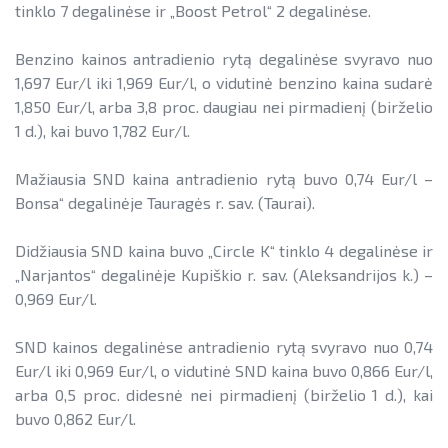
tinklo 7 degalinėse ir „Boost Petrol“ 2 degalinėse.
Benzino kainos antradienio rytą degalinėse svyravo nuo
1,697 Eur/l iki 1,969 Eur/l, o vidutinė benzino kaina sudarė
1,850 Eur/l, arba 3,8 proc. daugiau nei pirmadienį (birželio
1 d.), kai buvo 1,782 Eur/l.
Mažiausia SND kaina antradienio rytą buvo 0,74 Eur/l –
Bonsa“ degalinėje Tauragės r. sav. (Taurai).
Didžiausia SND kaina buvo „Circle K“ tinklo 4 degalinėse ir
„Narjantos“ degalinėje Kupiškio r. sav. (Aleksandrijos k.) –
0,969 Eur/l.
SND kainos degalinėse antradienio rytą svyravo nuo 0,74
Eur/l iki 0,969 Eur/l, o vidutinė SND kaina buvo 0,866 Eur/l,
arba 0,5 proc. didesnė nei pirmadienį (birželio 1 d.), kai
buvo 0,862 Eur/l.