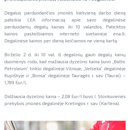
Informacija apie paslaugų teikimą
SAUSUMOJE
Gamtinių dujų sektorius
Pažangos skatinant AEI plėtrą
Reklaminiai paveikslėliai (baneriai)
Degalus parduodančios įmonės kiekvieną darbo dieną
LIFE IP EnerLIT
Degalų ir naftos sektorius
ataskaitos ir kiti dokumentai
paramai viešinti
pateikia LEA informaciją apie savo degalinėse
ENSMOV Plus
parduodamų degalų kainas iki 10 valandos. Pateiktos
Kelių transporto sektorius
AEI transporte
kainos paskelbiamos interneto svetainėje ena.lt.
EVE didinimo veiksmų planas
PA Energy
Šilumos energijos ir biokuro sektorius
Degalinėse kainos per dieną keičiamos ne vieną kartą.
Informacija apie AEI sistemas ir
Pažangos įgyvendinant EVE tikslus
įrenginius
CompositeCircle
ataskaitos
Birželio 2 d. iki 10 val. iš degalinių gauti degalų kainų
AIE gamybos įrenginių montuotojų
LEAPto11
duomenys rodo, kad mažiausia dyzelino kaina buvo „Baltic
Energijos tiekėjų ir įmonių sutaupymo
atestavimo sistema
Petroleum“ tinklo degalinėje Vilniuje, „Velseka“ degalinėje
susitarimų įgyvendinimas
StreamSAVEplus
Kupiškyje ir „Bonsa“ degalinėje Tauragės r. sav. (Taurai). –
Savivaldybių AIE naudojimo plėtros
1,789 Eur/l.
Energijos vartojimo auditas
»Projektų archyvas«
veiksmų planai
EVE skatinimo ir viešinimo darbai
Didžiausia dyzelino kaina – 2,08 Eur/l buvo I. Stonkuvienės
Rekomendacijos saulės elektrinėms
prekybos įmonės degalinėje Kretingos r. sav. (Kartena).
įrengti ant stogo
EVE vertinimo įrankiai
Procedūros ir leidimai
Viešuosius interesus atitinkančių
paslaugų diferencijavimas
Leidiniai