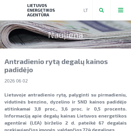
LIETUVOS
ENERGETIKOS
AGENTŪRA
Naujiena
Teikti ir valdyti paraiškas bei mokėjimo
prašymus
Antradienio rytą degalų kainos
Mokėjimo prašymų formos, dokumentai
Aktuali AEI statistika
padidėjo
► PRIVAČIŲ ELEKTROMOBILIŲ ĮKROVIMO
AIE plėtros galimybių žemėlapis
2026 06 02
PRIEIGŲ ĮRENGIMAS
Saulės elektrinių modulių ir elektros
NENS įgyvendinimo stebėsena
► KATILŲ KEITIMAS
Lietuvoje antradienio rytą, palyginti su pirmadieniu,
energijos kaupimo įrenginių kainos
vidutinės benzino, dyzelino ir SND kainos padidėjo
NEKS veiksmų plano įgyvendinimo
► PARAMA ENERGIJOS KAUPIMO
Energetikos bendrijos
atitinkamai 3,8 proc., 3,6 proc. ir 0,5 procento.
stebėsena
Energetika išsamiai
ĮRENGINIAMS
Informaciją apie degalų kainas Lietuvos energetikos
Jūrinės vėjo energetikos plėtra
agentūrai (LEA) birželio 2 d. pateikė 67 degalais
Elektros energetikos sektorius
► PARAMA SAULĖS ELEKTRINĖMS
prekiaujančios įmonės, valdančios 724 degalines.
Vandenilis