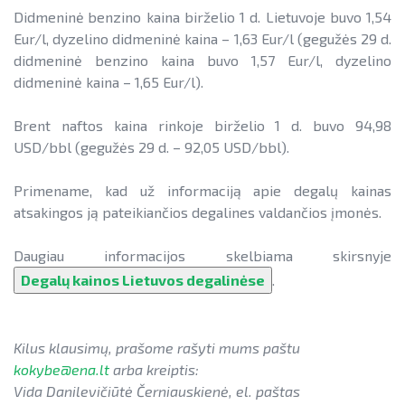
Didmeninė
benzino kaina birželio 1 d. Lietuvoje buvo 1,54
Eur/l, dyzelino didmeninė kaina – 1,63 Eur/l (gegužės 29 d.
didmeninė benzino kaina buvo 1,57 Eur/l, dyzelino
didmeninė kaina – 1,65 Eur/l).
Brent naftos kaina rinkoje birželio 1 d. buvo 94,98
USD/bbl (gegužės 29 d. – 92,05 USD/bbl).
Primename, kad už informaciją apie degalų kainas
atsakingos ją pateikiančios degalines valdančios įmonės.
Daugiau informacijos skelbiama skirsnyje
Degalų kainos Lietuvos degalinėse
.
Kilus klausimų, prašome rašyti mums paštu
kokybe@ena.lt
arba kreiptis:
Vida Danilevičiūtė Černiauskienė, el. paštas