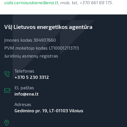
vida.cerniauskiene@ena.lt
, mob. tel. +370 661 89 175.
VšĮ Lietuvos energetikos agentūra
Įmonės kodas 304937660
PVM mokėtojo kodas LT100012113713
Juridinių asmenų registras
Telefonas
+370 5 230 3312
El. paštas
info@ena.lt
Adresas
Gedimino pr. 19, LT-01103 Vilnius