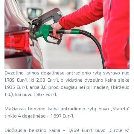
Teisinė aplinka
Teisinė aplinka
Viešųjų pastatų atnaujinimas
Dyzelino kainos degalinėse antradienio rytą svyravo nuo
1,789 Eur/l iki 2,08 Eur/l, o vidutinė dyzelino kaina siekė
1,935 Eur/l, arba 3,6 proc. daugiau nei pirmadienį (birželio
1 d.), kai buvo 1,867 Eur/l.
Mažiausia benzino kaina antradienio rytą buvo „Stateta“
tinklo 4 degalinėse – 1,697 Eur/l.
Didžiausia benzino kaina – 1,969 Eur/l buvo „Circle K“