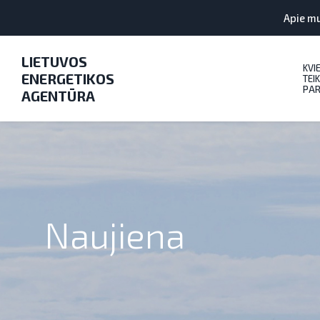
Apie m
LIETUVOS
KVI
ENERGETIKOS
TEIK
PAR
AGENTŪRA
Naujiena