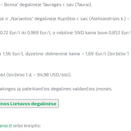
– Bonsa“ degalinėje Tauragės r. sav. (Taurai).
e ir „Narjantos“ degalinėje Kupiškio r. sav. (Aleksandrijos k.) –
72 Eur/l iki 0,969 Eur/l, o vidutinė SND kaina buvo 0,852 Eur/l,
o 1,56 Eur/l, dyzelino didmeninė kaina – 1,69 Eur/l (birželio 
bl (birželio 1 d. – 94,98 USD/bbl).
akingos ją pateikiančios degalines valdančios įmonės.
inos Lietuvos degalinėse
.
ena.lt
arba kreiptis: