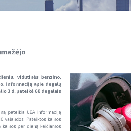
sumažėjo
dieniu, vidutinės benzino,
o. Informaciją apie degalų
lio 3 d. pateikė 68 degalais
ną pateikia LEA informaciją
0 valandos. Pateiktos kainos
e kainos per dieną keičiamos