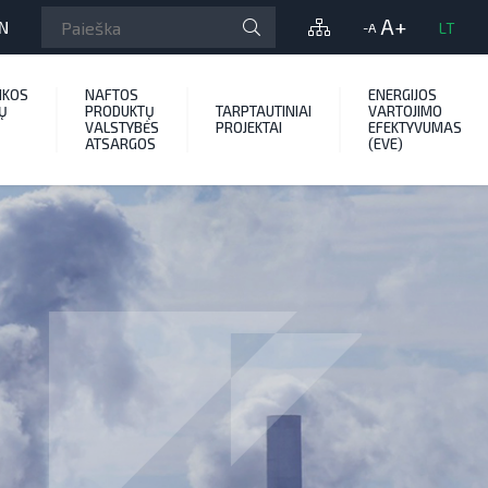
A+
N
LT
-A
IKOS
NAFTOS
ENERGIJOS
Ų
PRODUKTŲ
TARPTAUTINIAI
VARTOJIMO
VALSTYBĖS
PROJEKTAI
EFEKTYVUMAS
ATSARGOS
(EVE)