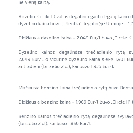
ne vieną kartą.
Birželio 3 d. iki 10 val. iš degalinių gauti degalų kai
dyzelino kaina buvo „Utentra“ degalinėje Utenoje – 1,
Didžiausia dyzelino kaina – 2,049 Eur/l buvo „Circle K“
Dyzelino kainos degalinėse trečiadienio rytą s
2,049 Eur/l, o vidutinė dyzelino kaina siekė 1,901 Eu
antradienį (birželio 2 d.), kai buvo 1,935 Eur/l.
Mažiausia benzino kaina trečiadienio rytą buvo Bonsa“ 
Didžiausia benzino kaina – 1,969 Eur/l buvo „Circle K“ 
Benzino kainos trečiadienio rytą degalinėse svyravo 
(birželio 2 d.), kai buvo 1,850 Eur/l.