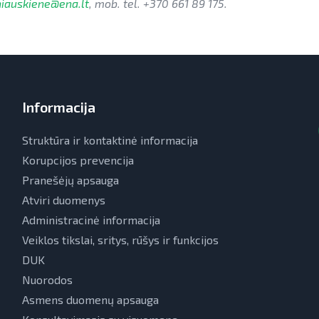
niauskiene@ena.lt
, mob. tel. +370 661 89 175.
Informacija
Struktūra ir kontaktinė informacija
Korupcijos prevencija
Pranešėjų apsauga
Atviri duomenys
Administracinė informacija
Veiklos tikslai, sritys, rūšys ir funkcijos
DUK
Nuorodos
Asmens duomenų apsauga