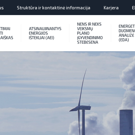
us
Struktūra ir kontaktinė informacija
Karjera
E
NENS IR NEKS
ENERGET
ETIMAI
ATSINAUJINANTYS
VEIKSMŲ
DUOMEN
TI
ENERGIJOS
PLANO
ANALIZĖ
AIŠKAS
IŠTEKLIAI (AEI)
ĮGYVENDINIMO
(EDA)
STEBĖSENA