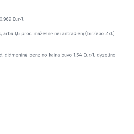
 0,969 Eur/l.
 arba 1,6 proc. mažesnė nei antradienį (birželio 2 d.),
1 d. didmeninė benzino kaina buvo 1,54 Eur/l, dyzelino