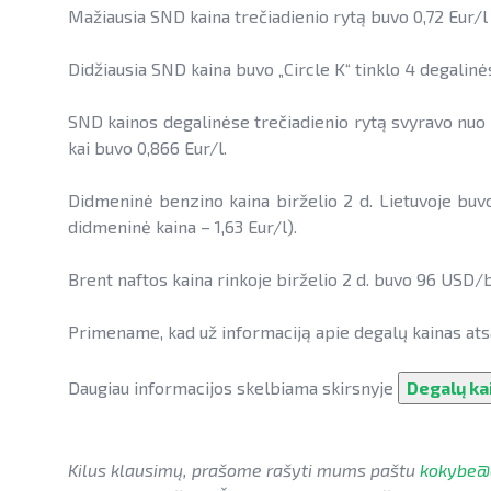
Mažiausia SND kaina trečiadienio rytą buvo 0,72 Eur/l 
Didžiausia SND kaina buvo „Circle K“ tinklo 4 degalinės
SND kainos degalinėse trečiadienio rytą svyravo nuo 0,
kai buvo 0,866 Eur/l.
Didmeninė
benzino kaina birželio 2 d. Lietuvoje buv
didmeninė kaina – 1,63 Eur/l).
Brent naftos kaina rinkoje birželio 2 d. buvo 96 USD/b
Primename, kad už informaciją apie degalų kainas ats
Daugiau informacijos skelbiama skirsnyje
Degalų ka
Kilus klausimų, prašome rašyti mums paštu
kokybe@