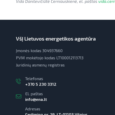
Vida Danilevičiūtė Černiauskienė, el. paštas
vida.cer
VšĮ Lietuvos energetikos agentūra
Įmonės kodas 304937660
PVM mokėtojo kodas LT100012113713
Juridinių asmenų registras
Telefonas
+370 5 230 3312
El. paštas
info@ena.lt
Adresas
Gedimino pr. 19, LT-01103 Vilnius