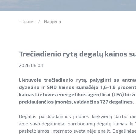
Titulinis
Naujiena
Trečiadienio rytą degalų kainos 
2026 06 03
Lietuvoje trečiadienio rytą, palyginti su antra
dyzelino ir SND kainos sumažėjo 1,6–1,8 procent
kainas Lietuvos energetikos agentūrai (LEA) birže
prekiaujančios įmonės, valdančios 727 degalines.
Degalus parduodančios įmonės kiekvieną darbo die
apie savo degalinėse parduodamų degalų kainas iki 1
paskelbiamos interneto svetainėje ena.lt. Degalinės