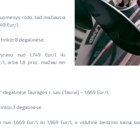
nų duomenys rodo, kad mažiausia
749 Eur/l.
 tinklo 8 degalinėse.
vyravo nuo 1,749 Eur/l iki
r/l, arba 1,8 proc. mažiau nei
degalinėje Tauragės r. sav. (Taurai) – 1,669 Eur/l.
tinklo 3 degalinėse.
nuo 1,669 Eur/l iki 1,969 Eur/l, o vidutinė benzino kaina sud