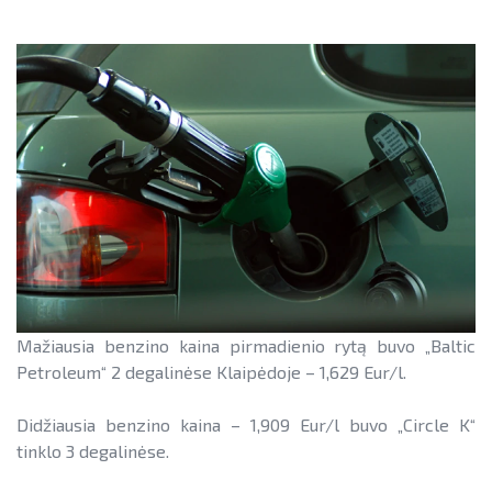
Teisinė aplinka
Teisinė aplinka
Viešųjų pastatų atnaujinimas
Mažiausia benzino kaina pirmadienio rytą buvo „Baltic
Petroleum“ 2 degalinėse Klaipėdoje – 1,629 Eur/l.
Didžiausia benzino kaina – 1,909 Eur/l buvo „Circle K“
tinklo 3 degalinėse.