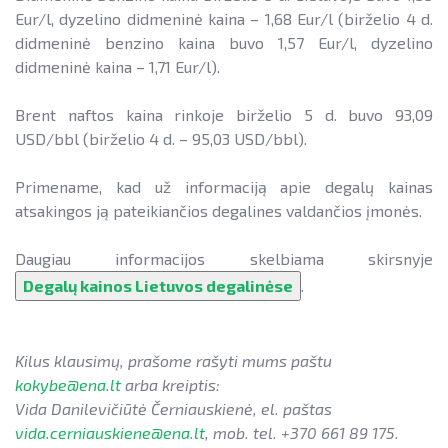
Eur/l, dyzelino didmeninė kaina – 1,68 Eur/l (birželio 4 d.
didmeninė benzino kaina buvo 1,57 Eur/l, dyzelino
didmeninė kaina – 1,71 Eur/l).
Brent naftos kaina rinkoje birželio 5 d. buvo 93,09
USD/bbl (birželio 4 d. – 95,03 USD/bbl).
Primename, kad už informaciją apie degalų kainas
atsakingos ją pateikiančios degalines valdančios įmonės.
Daugiau informacijos skelbiama skirsnyje
Degalų kainos Lietuvos degalinėse
.
Kilus klausimų, prašome rašyti mums paštu
kokybe@ena.lt
arba kreiptis:
Vida Danilevičiūtė Černiauskienė, el. paštas
vida.cerniauskiene@ena.lt
, mob. tel. +370 661 89 175.