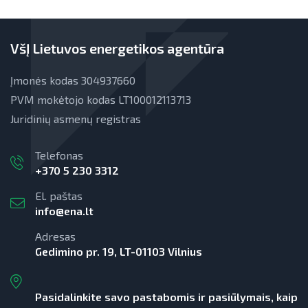
VšĮ Lietuvos energetikos agentūra
Įmonės kodas 304937660
PVM mokėtojo kodas LT100012113713
Juridinių asmenų registras
Telefonas
+370 5 230 3312
El. paštas
info@ena.lt
Adresas
Gedimino pr. 19, LT-01103 Vilnius
Pasidalinkite savo pastabomis ir pasiūlymais, kaip