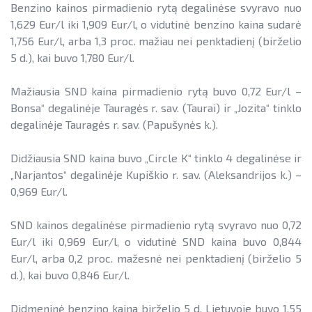
Benzino kainos pirmadienio rytą degalinėse svyravo nuo
1,629 Eur/l iki 1,909 Eur/l, o vidutinė benzino kaina sudarė
1,756 Eur/l, arba 1,3 proc. mažiau nei penktadienį (birželio
5 d.), kai buvo 1,780 Eur/l.
Mažiausia SND kaina pirmadienio rytą buvo 0,72 Eur/l –
Bonsa“ degalinėje Tauragės r. sav. (Taurai) ir „Jozita“ tinklo
degalinėje Tauragės r. sav. (Papušynės k.).
Didžiausia SND kaina buvo „Circle K“ tinklo 4 degalinėse ir
„Narjantos“ degalinėje Kupiškio r. sav. (Aleksandrijos k.) –
0,969 Eur/l.
SND kainos degalinėse pirmadienio rytą svyravo nuo 0,72
Eur/l iki 0,969 Eur/l, o vidutinė SND kaina buvo 0,844
Eur/l, arba 0,2 proc. mažesnė nei penktadienį (birželio 5
d.), kai buvo 0,846 Eur/l.
Didmeninė
benzino kaina birželio 5 d. Lietuvoje buvo 1,55