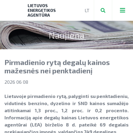
LIETUVOS
ENERGETIKOS
AGENTŪRA
Naujiena
Teikti ir valdyti paraiškas bei mokėjimo
prašymus
Pirmadienio rytą degalų kainos
Mokėjimo prašymų formos, dokumentai
Aktuali AEI statistika
mažesnės nei penktadienį
► PRIVAČIŲ ELEKTROMOBILIŲ ĮKROVIMO
AIE plėtros galimybių žemėlapis
2026 06 08
PRIEIGŲ ĮRENGIMAS
Saulės elektrinių modulių ir elektros
NENS įgyvendinimo stebėsena
► KATILŲ KEITIMAS
Lietuvoje pirmadienio rytą, palyginti su penktadieniu,
energijos kaupimo įrenginių kainos
vidutinės benzino, dyzelino ir SND kainos sumažėjo
NEKS veiksmų plano įgyvendinimo
► PARAMA ENERGIJOS KAUPIMO
Energetikos bendrijos
atitinkamai 1,3 proc., 1,2 proc. ir 0,2 procento.
stebėsena
Energetika išsamiai
ĮRENGINIAMS
Informaciją apie degalų kainas Lietuvos energetikos
Jūrinės vėjo energetikos plėtra
agentūrai (LEA) birželio 8 d. pateikė 69 degalais
Elektros energetikos sektorius
► PARAMA SAULĖS ELEKTRINĖMS
prekiaujančios įmonės, valdančios 749 degalines.
Vandenilis