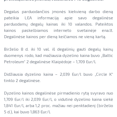
Informacija apie paslaugų teikimą
SAUSUMOJE
Gamtinių dujų sektorius
Pažangos skatinant AEI plėtrą
Reklaminiai paveikslėliai (baneriai)
Degalus parduodančios įmonės kiekvieną darbo dieną
LIFE IP EnerLIT
Degalų ir naftos sektorius
ataskaitos ir kiti dokumentai
paramai viešinti
pateikia LEA informaciją apie savo degalinėse
ENSMOV Plus
parduodamų degalų kainas iki 10 valandos. Pateiktos
Kelių transporto sektorius
AEI transporte
kainos paskelbiamos interneto svetainėje ena.lt.
EVE didinimo veiksmų planas
PA Energy
Šilumos energijos ir biokuro sektorius
Degalinėse kainos per dieną keičiamos ne vieną kartą.
Informacija apie AEI sistemas ir
Pažangos įgyvendinant EVE tikslus
įrenginius
CompositeCircle
ataskaitos
Birželio 8 d. iki 10 val. iš degalinių gauti degalų kainų
AIE gamybos įrenginių montuotojų
LEAPto11
duomenys rodo, kad mažiausia dyzelino kaina buvo „Baltic
Energijos tiekėjų ir įmonių sutaupymo
atestavimo sistema
Petroleum“ 2 degalinėse Klaipėdoje – 1,709 Eur/l.
susitarimų įgyvendinimas
StreamSAVEplus
Savivaldybių AIE naudojimo plėtros
Didžiausia dyzelino kaina – 2,039 Eur/l buvo „Circle K“
Energijos vartojimo auditas
»Projektų archyvas«
veiksmų planai
tinklo 2 degalinėse.
EVE skatinimo ir viešinimo darbai
Rekomendacijos saulės elektrinėms
Dyzelino kainos degalinėse pirmadienio rytą svyravo nuo
įrengti ant stogo
EVE vertinimo įrankiai
1,709 Eur/l iki 2,039 Eur/l, o vidutinė dyzelino kaina siekė
Procedūros ir leidimai
1,841 Eur/l, arba 1,2 proc. mažiau nei penktadienį (birželio
Viešuosius interesus atitinkančių
5 d.), kai buvo 1,863 Eur/l.
paslaugų diferencijavimas
Leidiniai