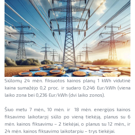
Teisinė aplinka
Teisinė aplinka
Viešųjų pastatų atnaujinimas
Siūlomų 24 mėn. fiksuotos kainos planų 1 kWh vidutinė
kaina sumažėjo 0,2 proc. ir sudaro 0,246 Eur/kWh (viena
laiko zona bei 0,236 Eur/kWh (dvi laiko zonos).
Šiuo metu 7 mėn., 10 mėn. ir 18 mėn. energijos kainos
fiksavimo laikotarpį siūlo po vieną tiekėją, planus su 6
mėn. kainos fiksavimu – 2 tiekėjai, o planus su 12 mėn., ir
24 mėn. kainos fiksavimo laikotarpiu – trys tiekėjai.