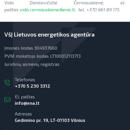
Vida Danilevičiūtė Černiauskienė, el.
paštas
vida.cerniauskiene@ena.lt
, tel. +370 661 89 175.
VšĮ Lietuvos energetikos agentūra
Įmonės kodas 304937660
PVM mokėtojo kodas LT100012113713
Juridinių asmenų registras
Telefonas
+370 5 230 3312
El. paštas
info@ena.lt
Adresas
Gedimino pr. 19, LT-01103 Vilnius