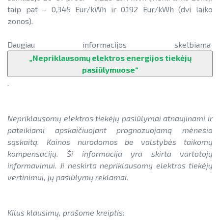
taip pat – 0,345 Eur/kWh ir 0,192 Eur/kWh (dvi laiko
zonos).
Daugiau informacijos skelbiama
„Nepriklausomų elektros energijos tiekėjų
pasiūlymuose“
.
Nepriklausomų elektros tiekėjų pasiūlymai atnaujinami ir
pateikiami apskaičiuojant prognozuojamą mėnesio
sąskaitą. Kainos nurodomos be valstybės taikomų
kompensacijų. Ši informacija yra skirta vartotojų
informavimui. Ji neskirta nepriklausomų elektros tiekėjų
vertinimui, jų pasiūlymų reklamai.
Kilus klausimų, prašome kreiptis: