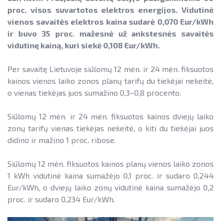
Informacija apie paslaugų teikimą
SAUSUMOJE
Gamtinių dujų sektorius
proc. visos suvartotos elektros energijos. Vidutinė
Pažangos skatinant AEI plėtrą
Reklaminiai paveikslėliai (baneriai)
vienos savaitės elektros kaina sudarė 0,070 Eur/kWh
LIFE IP EnerLIT
Degalų ir naftos sektorius
ataskaitos ir kiti dokumentai
paramai viešinti
ir buvo 35 proc. mažesnė už ankstesnės savaitės
ENSMOV Plus
vidutinę kainą, kuri siekė 0,108 Eur/kWh.
Kelių transporto sektorius
AEI transporte
EVE didinimo veiksmų planas
PA Energy
Šilumos energijos ir biokuro sektorius
Per savaitę Lietuvoje siūlomų 12 mėn. ir 24 mėn. fiksuotos
Informacija apie AEI sistemas ir
Pažangos įgyvendinant EVE tikslus
kainos vienos laiko zonos planų tarifų du tiekėjai nekeitė,
įrenginius
CompositeCircle
ataskaitos
o vienas tiekėjas juos sumažino 0,3–0,8 procento.
AIE gamybos įrenginių montuotojų
LEAPto11
Energijos tiekėjų ir įmonių sutaupymo
atestavimo sistema
Siūlomų 12 mėn. ir 24 mėn. fiksuotos kainos dviejų laiko
susitarimų įgyvendinimas
StreamSAVEplus
zonų tarifų vienas tiekėjas nekeitė, o kiti du tiekėjai juos
Savivaldybių AIE naudojimo plėtros
didino ir mažino 1 proc. ribose.
Energijos vartojimo auditas
»Projektų archyvas«
veiksmų planai
EVE skatinimo ir viešinimo darbai
Siūlomų 12 mėn. fiksuotos kainos planų vienos laiko zonos
Rekomendacijos saulės elektrinėms
1 kWh vidutinė kaina sumažėjo 0,1 proc. ir sudaro 0,244
įrengti ant stogo
EVE vertinimo įrankiai
Eur/kWh, o dviejų laiko zonų vidutinė kaina sumažėjo 0,2
Procedūros ir leidimai
proc. ir sudaro 0,234 Eur/kWh.
Viešuosius interesus atitinkančių
paslaugų diferencijavimas
Leidiniai