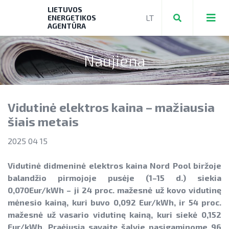
LIETUVOS
ENERGETIKOS
AGENTŪRA
Naujiena
Teikti ir valdyti paraiškas bei mokėjimo
prašymus
Vidutinė elektros kaina – mažiausia
Mokėjimo prašymų formos, dokumentai
Aktuali AEI statistika
šiais metais
► PRIVAČIŲ ELEKTROMOBILIŲ ĮKROVIMO
AIE plėtros galimybių žemėlapis
2025 04 15
PRIEIGŲ ĮRENGIMAS
Saulės elektrinių modulių ir elektros
NENS įgyvendinimo stebėsena
► KATILŲ KEITIMAS
Vidutinė didmeninė elektros kaina Nord Pool biržoje
energijos kaupimo įrenginių kainos
balandžio pirmojoje pusėje (1–15 d.) siekia
NEKS veiksmų plano įgyvendinimo
► PARAMA ENERGIJOS KAUPIMO
Energetikos bendrijos
0,070Eur/kWh – ji 24 proc. mažesnė už kovo vidutinę
stebėsena
Energetika išsamiai
ĮRENGINIAMS
mėnesio kainą, kuri buvo 0,092 Eur/kWh, ir 54 proc.
Jūrinės vėjo energetikos plėtra
mažesnė už vasario vidutinę kainą, kuri siekė 0,152
Elektros energetikos sektorius
► PARAMA SAULĖS ELEKTRINĖMS
Eur/kWh. Praėjusią savaitę šalyje pasigaminome 96
Vandenilis