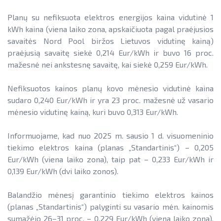
Planų su nefiksuota elektros energijos kaina vidutinė 1
kWh kaina (viena laiko zona, apskaičiuota pagal praėjusios
savaitės Nord Pool biržos Lietuvos vidutinę kainą)
praėjusią savaitę siekė 0,214 Eur/kWh ir buvo 16 proc.
mažesnė nei ankstesnę savaitę, kai siekė 0,259 Eur/kWh.
Nefiksuotos kainos planų kovo mėnesio vidutinė kaina
sudaro 0,240 Eur/kWh ir yra 23 proc. mažesnė už vasario
mėnesio vidutinę kainą, kuri buvo 0,313 Eur/kWh.
Informuojame, kad nuo 2025 m. sausio 1 d. visuomeninio
tiekimo elektros kaina (planas „Standartinis“) – 0,205
Eur/kWh (viena laiko zona), taip pat – 0,233 Eur/kWh ir
0,139 Eur/kWh (dvi laiko zonos).
Balandžio mėnesį garantinio tiekimo elektros kainos
(planas „Standartinis“) palyginti su vasario mėn. kainomis
sumažėjo 26–31 proc. – 0,229 Eur/kWh (viena laiko zona),