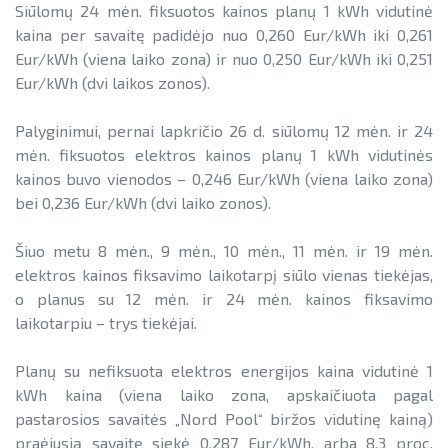
Siūlomų 24 mėn. fiksuotos kainos planų 1 kWh vidutinė
kaina per savaitę padidėjo nuo 0,260 Eur/kWh iki 0,261
Eur/kWh (viena laiko zona) ir nuo 0,250 Eur/kWh iki 0,251
Eur/kWh (dvi laikos zonos).
Palyginimui, pernai lapkričio 26 d. siūlomų 12 mėn. ir 24
mėn. fiksuotos elektros kainos planų 1 kWh vidutinės
kainos buvo vienodos – 0,246 Eur/kWh (viena laiko zona)
bei 0,236 Eur/kWh (dvi laiko zonos).
Šiuo metu 8 mėn., 9 mėn., 10 mėn., 11 mėn. ir 19 mėn.
elektros kainos fiksavimo laikotarpį siūlo vienas tiekėjas,
o planus su 12 mėn. ir 24 mėn. kainos fiksavimo
laikotarpiu – trys tiekėjai.
Planų su nefiksuota elektros energijos kaina vidutinė 1
kWh kaina (viena laiko zona, apskaičiuota pagal
pastarosios savaitės „Nord Pool“ biržos vidutinę kainą)
praėjusią savaitę siekė 0,287 Eur/kWh, arba 8,3 proc.