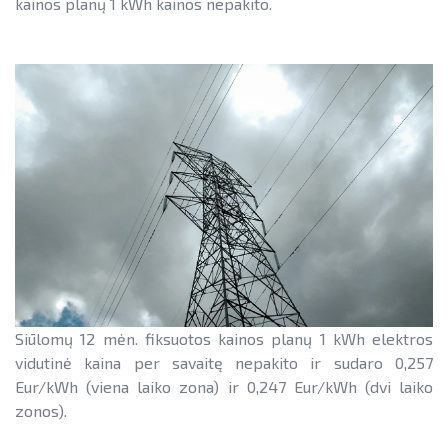
kainos planų 1 kWh kainos nepakito.
Teisinė aplinka
Teisinė aplinka
Viešųjų pastatų atnaujinimas
Siūlomų 12 mėn. fiksuotos kainos planų 1 kWh elektros
vidutinė kaina per savaitę nepakito ir sudaro 0,257
Eur/kWh (viena laiko zona) ir 0,247 Eur/kWh (dvi laiko
zonos).