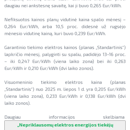
daugiau nei ankstesnę savaitę, kai ji buvo 0,265 Eur/kWh.
Nefiksuotos kainos planų vidutinė kaina spalio mėnesį –
0,264 Eur/kWh, arba 10,5 proc. didesnė už rugsėjo
mėnesio vidutinę kainą, kuri buvo 0,239 Eur/kWh.
Garantinio tiekimo elektros kainos (planas „Standartinis“)
lapkričio mėnesį, palyginti su spaliu, padidėjo 13–16 proc.
– iki 0,247 Eur/kWh (viena laiko zona) bei iki 0,263
Eur/kWh ir 0,210 Eur/kWh (dvi laiko zonos).
Visuomeninio tiekimo elektros kaina (planas
„Standartinis“) nuo 2025 m. liepos 1 d. yra 0,205 Eur/kWh
(viena laiko zona), 0,233 Eur/kWh ir 0,138 Eur/kWh (dvi
laiko zonos).
Daugiau informacijos skelbiama
„Nepriklausomų elektros energijos tiekėjų