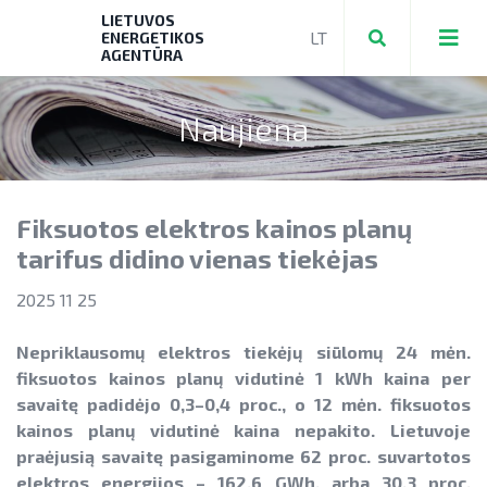
LIETUVOS
ENERGETIKOS
AGENTŪRA
Naujiena
Teikti ir valdyti paraiškas bei mokėjimo
prašymus
Fiksuotos elektros kainos planų
Mokėjimo prašymų formos, dokumentai
Aktuali AEI statistika
tarifus didino vienas tiekėjas
► PRIVAČIŲ ELEKTROMOBILIŲ ĮKROVIMO
AIE plėtros galimybių žemėlapis
2025 11 25
PRIEIGŲ ĮRENGIMAS
Saulės elektrinių modulių ir elektros
NENS įgyvendinimo stebėsena
► KATILŲ KEITIMAS
Nepriklausomų elektros tiekėjų siūlomų 24 mėn.
energijos kaupimo įrenginių kainos
fiksuotos kainos planų vidutinė 1 kWh kaina per
NEKS veiksmų plano įgyvendinimo
► PARAMA ENERGIJOS KAUPIMO
Energetikos bendrijos
savaitę padidėjo 0,3–0,4 proc., o 12 mėn. fiksuotos
stebėsena
Energetika išsamiai
ĮRENGINIAMS
kainos planų vidutinė kaina nepakito. Lietuvoje
Jūrinės vėjo energetikos plėtra
praėjusią savaitę pasigaminome
62 proc. suvartotos
Elektros energetikos sektorius
► PARAMA SAULĖS ELEKTRINĖMS
elektros energijos – 162,6 GWh, arba 30,3 proc.
Vandenilis