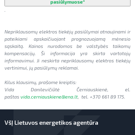
pasiūlymuose“
.
Nepriklausomų elektros tiekėjų pasiūlymai atnaujinami ir
pateikiami apskaičiuojant prognozuojamą mėnesio
sąskaitą. Kainos nurodomos be valstybės taikomų
kompensacijų. Ši informacija yra skirta vartotojų
informavimui. Ji neskirta nepriklausomų elektros tiekėjų
vertinimui, jų pasiūlymų reklamai.
Kilus klausimų, prašome kreiptis:
Vida Danilevičiūtė Černiauskienė, el.
paštas
vida.cerniauskiene@ena.lt
, tel. +370 661 89 175.
VšĮ Lietuvos energetikos agentūra