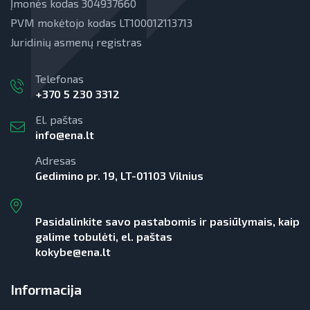
Įmonės kodas 304937660
PVM mokėtojo kodas LT100012113713
Juridinių asmenų registras
Telefonas
+370 5 230 3312
El. paštas
info@ena.lt
Adresas
Gedimino pr. 19, LT-01103 Vilnius
Pasidalinkite savo pastabomis ir pasiūlymais, kaip
galime tobulėti, el. paštas
kokybe@ena.lt
Informacija