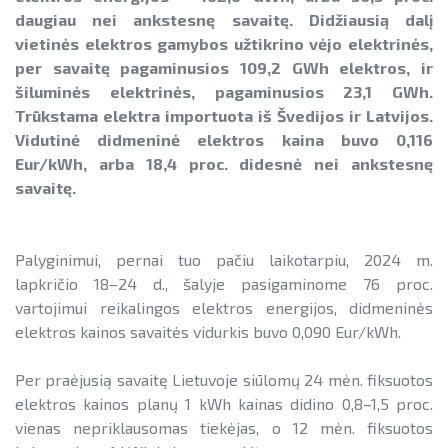
Informacija apie paslaugų teikimą
SAUSUMOJE
Gamtinių dujų sektorius
daugiau nei ankstesnę savaitę. Didžiausią dalį
Pažangos skatinant AEI plėtrą
Reklaminiai paveikslėliai (baneriai)
vietinės elektros gamybos užtikrino vėjo elektrinės,
LIFE IP EnerLIT
Degalų ir naftos sektorius
ataskaitos ir kiti dokumentai
paramai viešinti
per savaitę pagaminusios 109,2 GWh elektros, ir
ENSMOV Plus
šiluminės elektrinės, pagaminusios 23,1 GWh.
Kelių transporto sektorius
AEI transporte
Trūkstama elektra importuota iš Švedijos ir Latvijos.
EVE didinimo veiksmų planas
PA Energy
Šilumos energijos ir biokuro sektorius
Vidutinė didmeninė elektros kaina buvo 0,116
Informacija apie AEI sistemas ir
Pažangos įgyvendinant EVE tikslus
Eur/kWh, arba 18,4 proc. didesnė nei ankstesnę
įrenginius
CompositeCircle
ataskaitos
savaitę.
AIE gamybos įrenginių montuotojų
LEAPto11
Energijos tiekėjų ir įmonių sutaupymo
atestavimo sistema
susitarimų įgyvendinimas
StreamSAVEplus
Palyginimui, pernai tuo pačiu laikotarpiu, 2024 m.
Savivaldybių AIE naudojimo plėtros
lapkričio 18–24 d.,
šalyje pasigaminome 76 proc.
Energijos vartojimo auditas
»Projektų archyvas«
veiksmų planai
vartojimui reikalingos elektros energijos, didmeninės
EVE skatinimo ir viešinimo darbai
elektros kainos savaitės vidurkis buvo 0,090 Eur/kWh.
Rekomendacijos saulės elektrinėms
įrengti ant stogo
EVE vertinimo įrankiai
Per praėjusią savaitę Lietuvoje siūlomų 24 mėn. fiksuotos
Procedūros ir leidimai
elektros kainos planų 1 kWh kainas didino 0,8–1,5 proc.
Viešuosius interesus atitinkančių
vienas nepriklausomas tiekėjas, o 12 mėn. fiksuotos
paslaugų diferencijavimas
Leidiniai