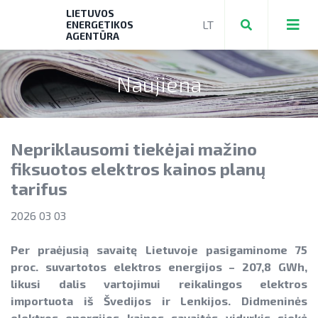
LIETUVOS
ENERGETIKOS
AGENTŪRA
Naujiena
Teikti ir valdyti paraiškas bei mokėjimo
prašymus
Nepriklausomi tiekėjai mažino
Mokėjimo prašymų formos, dokumentai
Aktuali AEI statistika
fiksuotos elektros kainos planų
► PRIVAČIŲ ELEKTROMOBILIŲ ĮKROVIMO
tarifus
AIE plėtros galimybių žemėlapis
PRIEIGŲ ĮRENGIMAS
Saulės elektrinių modulių ir elektros
2026 03 03
NENS įgyvendinimo stebėsena
► KATILŲ KEITIMAS
energijos kaupimo įrenginių kainos
NEKS veiksmų plano įgyvendinimo
Per praėjusią savaitę Lietuvoje pasigaminome 75
► PARAMA ENERGIJOS KAUPIMO
Energetikos bendrijos
stebėsena
proc. suvartotos elektros energijos – 207,8 GWh,
Energetika išsamiai
ĮRENGINIAMS
likusi dalis vartojimui reikalingos elektros
Jūrinės vėjo energetikos plėtra
Elektros energetikos sektorius
importuota iš Švedijos ir Lenkijos. Didmeninės
► PARAMA SAULĖS ELEKTRINĖMS
Vandenilis
elektros energijos kainos savaitės vidurkis siekė