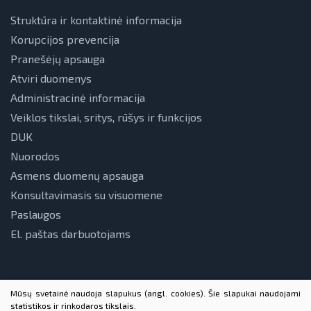
Struktūra ir kontaktinė informacija
Korupcijos prevencija
Pranešėjų apsauga
Atviri duomenys
Administracinė informacija
Veiklos tikslai, sritys, rūšys ir funkcijos
DUK
Nuorodos
Asmens duomenų apsauga
Konsultavimasis su visuomene
Paslaugos
El. paštas darbuotojams
Mūsų svetainė naudoja slapukus (angl. cookies). Šie slapukai naudojami
statistikos ir rinkodaros tikslais.