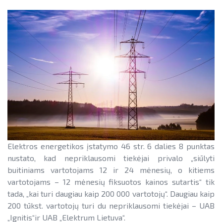
Teisinė aplinka
Teisinė aplinka
Viešųjų pastatų atnaujinimas
Elektros energetikos įstatymo 46 str. 6 dalies 8 punktas
nustato, kad nepriklausomi tiekėjai privalo „siūlyti
buitiniams vartotojams 12 ir 24 mėnesių, o kitiems
vartotojams – 12 mėnesių fiksuotos kainos sutartis“ tik
tada, „kai turi daugiau kaip 200 000 vartotojų“. Daugiau kaip
200 tūkst. vartotojų turi du nepriklausomi tiekėjai – UAB
„Ignitis“ir UAB „Elektrum Lietuva“.