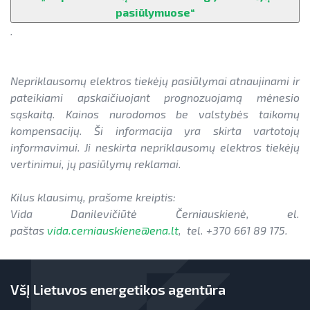
pasiūlymuose“
.
Nepriklausomų elektros tiekėjų pasiūlymai atnaujinami ir
pateikiami apskaičiuojant prognozuojamą mėnesio
sąskaitą. Kainos nurodomos be valstybės taikomų
kompensacijų. Ši informacija yra skirta vartotojų
informavimui. Ji neskirta nepriklausomų elektros tiekėjų
vertinimui, jų pasiūlymų reklamai.
Kilus klausimų, prašome kreiptis:
Vida Danilevičiūtė Černiauskienė, el.
paštas
vida.cerniauskiene@ena.lt
, tel. +370 661 89 175.
VšĮ Lietuvos energetikos agentūra