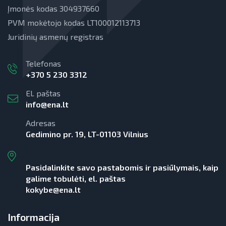
Įmonės kodas 304937660
PVM mokėtojo kodas LT100012113713
Juridinių asmenų registras
Telefonas
+370 5 230 3312
El. paštas
info@ena.lt
Adresas
Gedimino pr. 19, LT-01103 Vilnius
Pasidalinkite savo pastabomis ir pasiūlymais, kaip
galime tobulėti, el. paštas
kokybe@ena.lt
Informacija