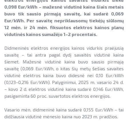
Informacija apie paslaugų teikimą
SAUSUMOJE
Gamtinių dujų sektorius
0,098 Eur/kWh – mažesnė vidutinė kaina šiais metais
Pažangos skatinant AEI plėtrą
Reklaminiai paveikslėliai (baneriai)
buvo tik sausio pirmąją savaitę, kai sudarė 0,069
LIFE IP EnerLIT
Degalų ir naftos sektorius
ataskaitos ir kiti dokumentai
paramai viešinti
Eur/kWh.
Per savaitę
nepriklausomų tiekėjų siūlomų
ENSMOV Plus
Kelių transporto sektorius
12 mėn. ir 24 mėn. fiksuotos elektros kainos planų
AEI transporte
vidutinės kainos sumažėjo 1–2 procentais.
EVE didinimo veiksmų planas
PA Energy
Šilumos energijos ir biokuro sektorius
Informacija apie AEI sistemas ir
Pažangos įgyvendinant EVE tikslus
įrenginius
Didmeninės elektros energijos kainos vidurkis praėjusią
CompositeCircle
ataskaitos
savaitę – tai antra pagal dydį savaitės vidutinė kaina
AIE gamybos įrenginių montuotojų
LEAPto11
šiemet. Mažesnė vidutinė kaina buvo sausio pirmąją
Energijos tiekėjų ir įmonių sutaupymo
atestavimo sistema
savaitę (0,069 Eur/kWh, o kitas šių metų šešias savaites
susitarimų įgyvendinimas
StreamSAVEplus
vidutinė elektros kaina buvo didesnė nei 0,10 Eur/kWh
Savivaldybių AIE naudojimo plėtros
(0,123–0,216 Eur/kWh). Palyginimui, 2025 m. vasario 24 d.
Energijos vartojimo auditas
»Projektų archyvas«
veiksmų planai
– kovo 2 d. elektros vidutinė kaina sudarė 0,146 Eur/kWh,
EVE skatinimo ir viešinimo darbai
Rekomendacijos saulės elektrinėms
pasigaminta 60 proc. suvartotos elektros energijos.
įrengti ant stogo
EVE vertinimo įrankiai
Vasario mėn. didmeninė kaina sudarė 0,155 Eur/kWh – tai
Procedūros ir leidimai
didžiausia vidutinė mėnesio kaina nuo 2023 m. pradžios.
Viešuosius interesus atitinkančių
paslaugų diferencijavimas
Leidiniai