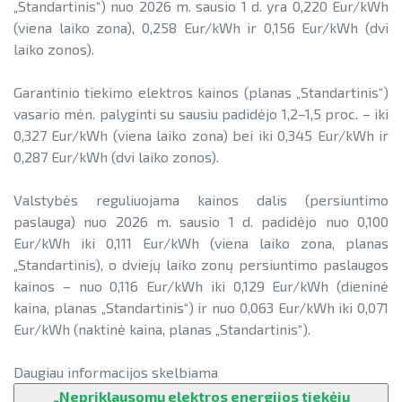
„Standartinis“) nuo 2026 m. sausio 1 d. yra 0,220 Eur/kWh
(viena laiko zona), 0,258 Eur/kWh ir 0,156 Eur/kWh (dvi
laiko zonos).
Garantinio tiekimo elektros kainos (planas „Standartinis“)
vasario mėn. palyginti su sausiu padidėjo 1,2–1,5 proc. – iki
0,327 Eur/kWh (viena laiko zona) bei iki 0,345 Eur/kWh ir
0,287 Eur/kWh (dvi laiko zonos).
Valstybės reguliuojama kainos dalis (persiuntimo
paslauga) nuo 2026 m. sausio 1 d. padidėjo nuo 0,100
Eur/kWh iki 0,111 Eur/kWh (viena laiko zona, planas
„Standartinis), o dviejų laiko zonų persiuntimo paslaugos
kainos – nuo 0,116 Eur/kWh iki 0,129 Eur/kWh (dieninė
kaina, planas „Standartinis“) ir nuo 0,063 Eur/kWh iki 0,071
Eur/kWh (naktinė kaina, planas „Standartinis“).
Daugiau informacijos skelbiama
„Nepriklausomų elektros energijos tiekėjų