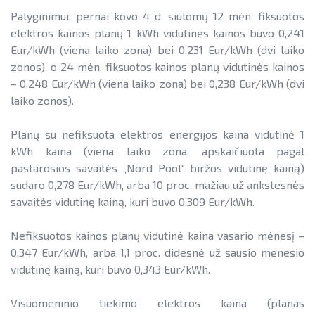
Palyginimui, pernai kovo 4 d. siūlomų 12 mėn. fiksuotos
elektros kainos planų 1 kWh vidutinės kainos buvo 0,241
Eur/kWh (viena laiko zona) bei 0,231 Eur/kWh (dvi laiko
zonos), o 24 mėn. fiksuotos kainos planų vidutinės kainos
– 0,248 Eur/kWh (viena laiko zona) bei 0,238 Eur/kWh (dvi
laiko zonos).
Planų su nefiksuota elektros energijos kaina vidutinė 1
kWh kaina (viena laiko zona, apskaičiuota pagal
pastarosios savaitės „Nord Pool“ biržos vidutinę kainą)
sudaro 0,278 Eur/kWh, arba 10 proc. mažiau už ankstesnės
savaitės vidutinę kainą, kuri buvo 0,309 Eur/kWh.
Nefiksuotos kainos planų vidutinė kaina vasario mėnesį –
0,347 Eur/kWh, arba 1,1 proc. didesnė už sausio mėnesio
vidutinę kainą, kuri buvo 0,343 Eur/kWh.
Visuomeninio tiekimo elektros kaina (planas