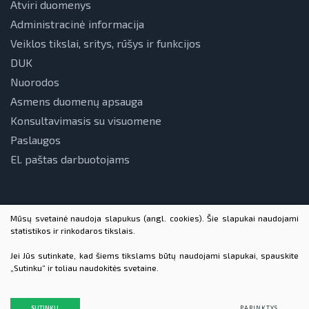
Atviri duomenys
Administracinė informacija
Veiklos tikslai, sritys, rūšys ir funkcijos
DUK
Nuorodos
Asmens duomenų apsauga
Konsultavimasis su visuomene
Paslaugos
El. paštas darbuotojams
Mūsų svetainė naudoja slapukus (angl. cookies). Šie slapukai naudojami
statistikos ir rinkodaros tikslais.
Jei Jūs sutinkate, kad šiems tikslams būtų naudojami slapukai, spauskite
„Sutinku“ ir toliau naudokitės svetaine.
© 2026 VšĮ Lietuvos energetikos agentūra. Visos teisės
saugomos
Duomenų apsauga
SUTINKU
PARINKTYS