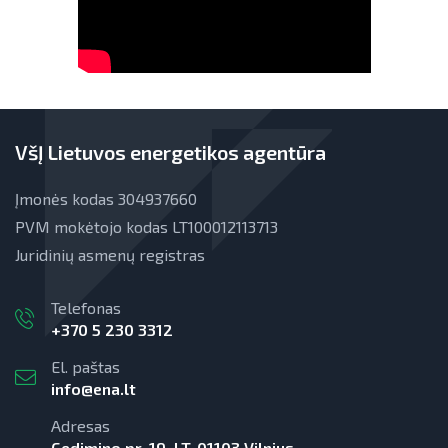
VšĮ Lietuvos energetikos agentūra
Įmonės kodas 304937660
PVM mokėtojo kodas LT100012113713
Juridinių asmenų registras
Telefonas
+370 5 230 3312
El. paštas
info@ena.lt
Adresas
Gedimino pr. 19, LT-01103 Vilnius