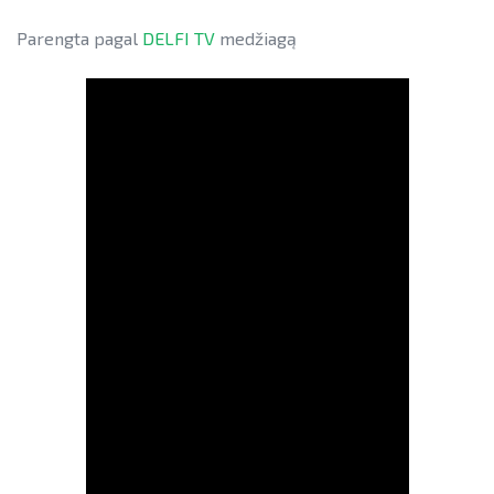
Parengta pagal
DELFI TV
medžiagą