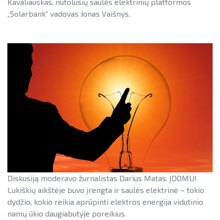
Kavaliauskas, nutolusių saulės elektrinių platformos
Teisinė aplinka
„Solarbank“ vadovas Jonas Vaišnys.
Teisinė aplinka
Viešųjų pastatų atnaujinimas
Diskusiją moderavo žurnalistas Darius Matas. ĮDOMU!
Lukiškių aikštėje buvo įrengta ir saulės elektrinė – tokio
dydžio, kokio reikia aprūpinti elektros energija vidutinio
namų ūkio daugiabutyje poreikius.