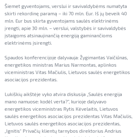
Informacija apie paslaugų teikimą
SAUSUMOJE
Gamtinių dujų sektorius
Šiemet gyventojams, verslui ir savivaldybėms numatyta
Pažangos skatinant AEI plėtrą
Reklaminiai paveikslėliai (baneriai)
skirti rekordinę paramą – iki 70 mln. Eur. Iš jų beveik 40
LIFE IP EnerLIT
Degalų ir naftos sektorius
ataskaitos ir kiti dokumentai
paramai viešinti
mln. Eur bus skirta gyventojams saulės elektrinėms
ENSMOV Plus
įrengti, apie 30 mln. – verslui, valstybės ir savivaldybės
Kelių transporto sektorius
AEI transporte
įstaigoms atsinaujinančią energiją gaminančioms
EVE didinimo veiksmų planas
PA Energy
Šilumos energijos ir biokuro sektorius
elektrinėms įsirengti.
Informacija apie AEI sistemas ir
Pažangos įgyvendinant EVE tikslus
įrenginius
CompositeCircle
ataskaitos
Spaudos konferencijoje dalyvauja: Žygimantas Vaičiūnas,
AIE gamybos įrenginių montuotojų
LEAPto11
energetikos ministras Marius Narmontas, aplinkos
Energijos tiekėjų ir įmonių sutaupymo
atestavimo sistema
viceministras Vitas Mačiulis, Lietuvos saulės energetikos
susitarimų įgyvendinimas
StreamSAVEplus
asociacijos prezidentas.
Savivaldybių AIE naudojimo plėtros
Energijos vartojimo auditas
»Projektų archyvas«
veiksmų planai
Lukiškių aikštėje vyko atvira diskusija „Saulės energija
EVE skatinimo ir viešinimo darbai
mano namuose: kodėl verta?”, kurioje dalyvavo
Rekomendacijos saulės elektrinėms
energetikos viceministras Rytis Kėvelaitis, Lietuvos
įrengti ant stogo
EVE vertinimo įrankiai
saulės energetikos asociacijos prezidentas Vitas Mačiulis,
Procedūros ir leidimai
Lietuvos saulės energetikos asociacijos prezidentas,
Viešuosius interesus atitinkančių
„Ignitis“ Privačių klientų tarnybos direktorius Andrius
paslaugų diferencijavimas
Leidiniai