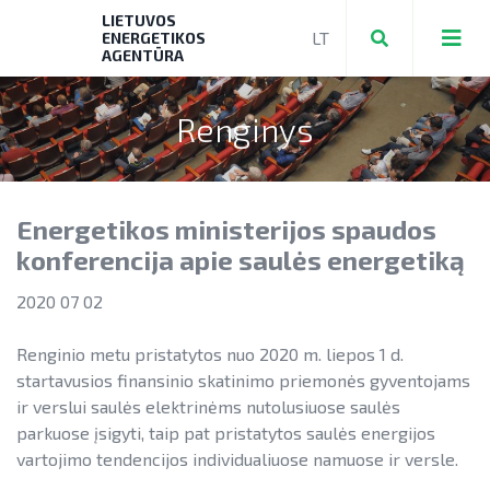
LIETUVOS
ENERGETIKOS
AGENTŪRA
Renginys
Teikti ir valdyti paraiškas bei mokėjimo
prašymus
Energetikos ministerijos spaudos
Mokėjimo prašymų formos, dokumentai
Aktuali AEI statistika
konferencija apie saulės energetiką
► PRIVAČIŲ ELEKTROMOBILIŲ ĮKROVIMO
AIE plėtros galimybių žemėlapis
2020 07 02
PRIEIGŲ ĮRENGIMAS
Saulės elektrinių modulių ir elektros
NENS įgyvendinimo stebėsena
► KATILŲ KEITIMAS
Renginio metu pristatytos nuo 2020 m. liepos 1 d.
energijos kaupimo įrenginių kainos
startavusios finansinio skatinimo priemonės gyventojams
NEKS veiksmų plano įgyvendinimo
► PARAMA ENERGIJOS KAUPIMO
Energetikos bendrijos
ir verslui saulės elektrinėms nutolusiuose saulės
stebėsena
Energetika išsamiai
ĮRENGINIAMS
parkuose įsigyti, taip pat pristatytos saulės energijos
Jūrinės vėjo energetikos plėtra
vartojimo tendencijos individualiuose namuose ir versle.
Elektros energetikos sektorius
► PARAMA SAULĖS ELEKTRINĖMS
Vandenilis