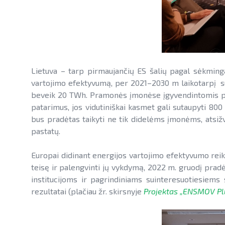
Lietuva – tarp pirmaujančių ES šalių pagal sėkminga
vartojimo efektyvumą, per 2021–2030 m laikotarpį suta
beveik 20 TWh. Pramonės įmonėse įgyvendintomis pr
patarimus, jos vidutiniškai kasmet gali sutaupyti 80
bus pradėtas taikyti ne tik didelėms įmonėms, atsižve
pastatų.
Europai didinant energijos vartojimo efektyvumo reik
teisę ir palengvinti jų vykdymą, 2022 m. gruodį pra
institucijoms ir pagrindiniams suinteresuotiesiems
rezultatai (plačiau žr. skirsnyje
Projektas „ENSMOV Pl