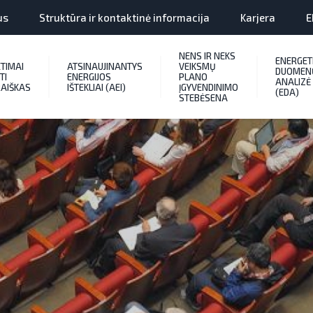
us
Struktūra ir kontaktinė informacija
Karjera
E
NENS IR NEKS
ENERGET
ETIMAI
ATSINAUJINANTYS
VEIKSMŲ
DUOMEN
TI
ENERGIJOS
PLANO
ANALIZĖ
AIŠKAS
IŠTEKLIAI (AEI)
ĮGYVENDINIMO
(EDA)
STEBĖSENA