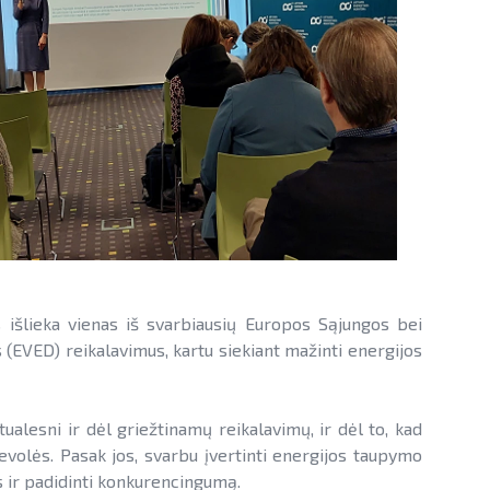
 išlieka vienas iš svarbiausių Europos Sąjungos bei
 (EVED) reikalavimus, kartu siekiant mažinti energijos
lesni ir dėl griežtinamų reikalavimų, ir dėl to, kad
evolės. Pasak jos, svarbu įvertinti energijos taupymo
s ir padidinti konkurencingumą.