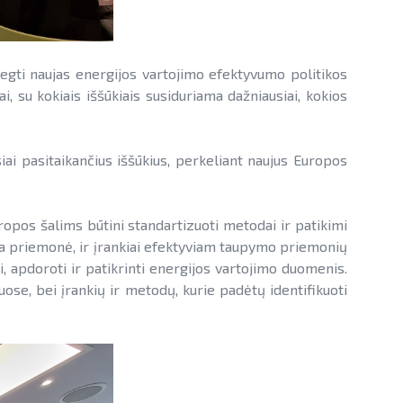
iegti naujas energijos vartojimo efektyvumo politikos
, su kokiais iššūkiais susiduriama dažniausiai, kokios
i pasitaikančius iššūkius, perkeliant naujus Europos
ropos šalims būtini standartizuoti metodai ir patikimi
ama priemonė, ir įrankiai efektyviam taupymo priemonių
, apdoroti ir patikrinti energijos vartojimo duomenis.
se, bei įrankių ir metodų, kurie padėtų identifikuoti