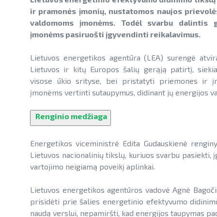
ir pramonės įmonių, nustatomos naujos prievolės
valdomoms įmonėms. Todėl svarbu dalintis ge
įmonėms pasiruošti įgyvendinti reikalavimus.
Lietuvos energetikos agentūra (LEA) surengė atvir
Lietuvos ir kitų Europos šalių gerąją patirtį, sieki
visose ūkio srityse, bei pristatyti priemones ir įr
įmonėms vertinti sutaupymus, didinant jų energijos 
Renginio medžiaga
Energetikos viceministrė Edita Gudauskienė renginy
Lietuvos nacionalinių tikslų, kuriuos svarbu pasiekti
vartojimo neigiamą poveikį aplinkai.
Lietuvos energetikos agentūros vadovė Agnė Bagočiut
prisidėti prie šalies energetinio efektyvumo didinim
naudą verslui, nepamiršti, kad energijos taupymas pa