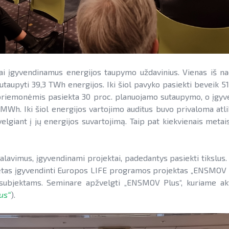
i įgyvendinamus energijos taupymo uždavinius. Vienas iš naci
upyti 39,3 TWh energijos. Iki šiol pavyko pasiekti beveik 51 p
iemonėmis pasiekta 30 proc. planuojamo sutaupymo, o įgyven
0 MWh. Iki šiol energijos vartojimo auditus buvo privaloma atl
lgiant į jų energijos suvartojimą. Taip pat kiekvienais metai
alavimus, įgyvendinami projektai, padedantys pasiekti tikslus
dėtas įgyvendinti Europos LIFE programos projektas „ENSMOV Pl
 subjektams. Seminare apžvelgti „ENSMOV Plus“, kuriame akt
us“
).