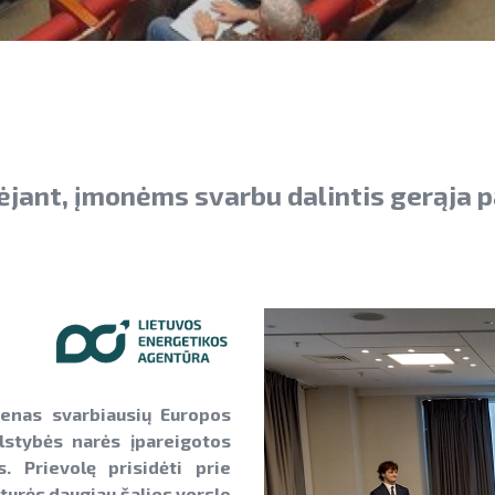
ant, įmonėms svarbu dalintis gerąja pat
ienas svarbiausių Europos
alstybės narės įpareigotos
. Prievolę prisidėti prie
turės daugiau šalies verslo