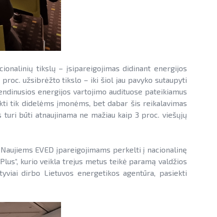
onalinių tikslų – įsipareigojimas didinant energijos
roc. užsibrėžto tikslo – iki šiol jau pavyko sutaupyti
dinusios energijos vartojimo audituose pateikiamus
ikti tik didelėms įmonėms, bet dabar šis reikalavimas
s turi būti atnaujinama ne mažiau kaip 3 proc. viešųjų
. Naujiems EVED įpareigojimams perkelti į nacionalinę
us“, kurio veikla trejus metus teikė paramą valdžios
yviai dirbo Lietuvos energetikos agentūra, pasiekti