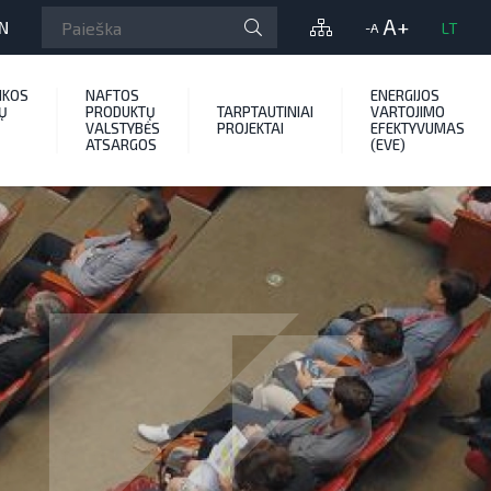
A+
N
LT
-A
IKOS
NAFTOS
ENERGIJOS
Ų
PRODUKTŲ
TARPTAUTINIAI
VARTOJIMO
VALSTYBĖS
PROJEKTAI
EFEKTYVUMAS
ATSARGOS
(EVE)