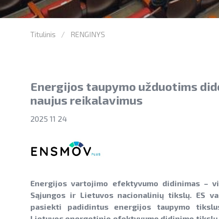
Titulinis
RENGINYS
Energijos taupymo užduotims didėj
naujus reikalavimus
2025 11 24
Energijos vartojimo efektyvumo didinimas – v
Sąjungos ir Lietuvos nacionalinių tikslų. ES v
pasiekti padidintus energijos taupymo tikslus
Lietuvos energetinio efektyvumo didinimo tikslų 