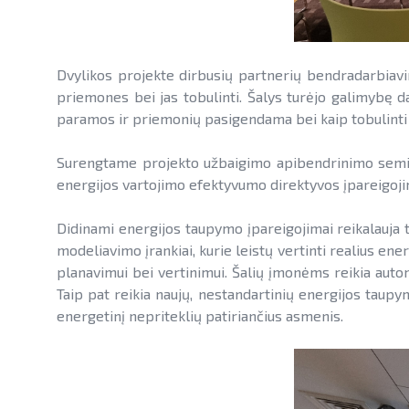
Dvylikos projekte dirbusių partnerių bendradarbiavim
priemones bei jas tobulinti. Šalys turėjo galimybę da
paramos ir priemonių pasigendama bei kaip tobulinti 
Surengtame projekto užbaigimo apibendrinimo seminar
energijos vartojimo efektyvumo direktyvos įpareigojim
Didinami energijos taupymo įpareigojimai reikalauja t
modeliavimo įrankiai, kurie leistų vertinti realius e
planavimui bei vertinimui. Šalių įmonėms reikia autom
Taip pat reikia naujų, nestandartinių energijos taup
energetinį nepriteklių patiriančius asmenis.