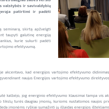
 valstybės ir savivaldybių
rąja patirtimi ir padėti
ą seminarą, skirtą apžvelgti
ant taupyti galutinę energiją
ankius, kurie sukurti padėti
vartojimo efektyvumą.
je akcentavo, kad energijos vartojimo efektyvumo didinimas
, įgyvendinant naujus Energijos vartojimo efektyvumo direktyvos
ė kalbėjo, jog energinio efektyvumo klausimai tampa vis aktua
o tikslų turės daugiau įmonių, kurioms nustatomos naujos pri
deda įmonėms ryškiai sumažinti jų išlaidas energijos ištekliam