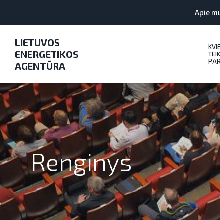
Apie m
LIETUVOS
KVI
ENERGETIKOS
TEIK
PAR
AGENTŪRA
Renginys