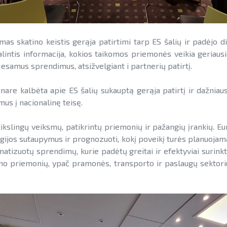
as skatino keistis gerąja patirtimi tarp ES šalių ir padėjo d
lintis informacija, kokios taikomos priemonės veikia geriausiai
esamus sprendimus, atsižvelgiant i partnerių patirtį.
e kalbėta apie ES šalių sukauptą gerąja patirtį ir dažniausia
us į nacionalinę teisę.
ikslingų veiksmų, patikrintų priemonių ir pažangių įrankių. Eu
nergijos sutaupymus ir prognozuoti, kokį poveikį turės planuoj
atizuotų sprendimų, kurie padėtų greitai ir efektyviai surinkti
ymo priemonių, ypač pramonės, transporto ir paslaugų sektoriuo