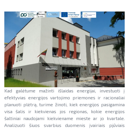
Teisinė aplinka
Teisinė aplinka
Viešųjų pastatų atnaujinimas
Kad galėtume mažinti išlaidas energijai, investuoti į
efektyvias energijos vartojimo priemones ir racionaliai
planuoti plėtrą, turime žinoti, kiek energijos pasigamina
visa šalis ir kiekvienas jos regionas, kokie energijos
šaltiniai naudojami kiekviename mieste ar jo kvartale.
Analizuoti šiuos svarbius duomenis įvairiais pjūviais