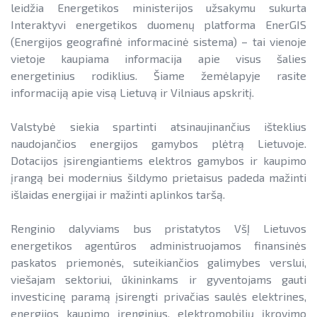
leidžia Energetikos ministerijos užsakymu sukurta
Interaktyvi energetikos duomenų platforma EnerGIS
(Energijos geografinė informacinė sistema) – tai vienoje
vietoje kaupiama informacija apie visus šalies
energetinius rodiklius. Šiame žemėlapyje rasite
informaciją apie visą Lietuvą ir Vilniaus apskritį.
Valstybė siekia spartinti atsinaujinančius išteklius
naudojančios energijos gamybos plėtrą Lietuvoje.
Dotacijos įsirengiantiems elektros gamybos ir kaupimo
įrangą bei modernius šildymo prietaisus padeda mažinti
išlaidas energijai ir mažinti aplinkos taršą.
Renginio dalyviams bus pristatytos VšĮ Lietuvos
energetikos agentūros administruojamos finansinės
paskatos priemonės, suteikiančios galimybes verslui,
viešajam sektoriui, ūkininkams ir gyventojams gauti
investicinę paramą įsirengti privačias saulės elektrines,
energijos kaupimo įrenginius, elektromobilių įkrovimo