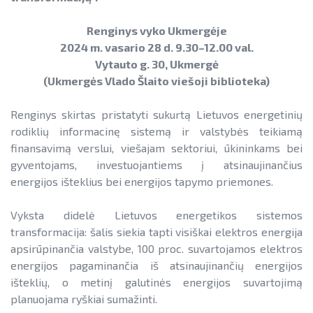
Informacija apie paslaugų teikimą
SAUSUMOJE
Gamtinių dujų sektorius
Pažangos skatinant AEI plėtrą
Reklaminiai paveikslėliai (baneriai)
Renginys vyko Ukmergėje
LIFE IP EnerLIT
Degalų ir naftos sektorius
ataskaitos ir kiti dokumentai
paramai viešinti
2024 m. vasario 28 d. 9.30–12.00 val.
ENSMOV Plus
Vytauto g. 30, Ukmergė
Kelių transporto sektorius
AEI transporte
(Ukmergės Vlado Šlaito viešoji biblioteka)
EVE didinimo veiksmų planas
PA Energy
Šilumos energijos ir biokuro sektorius
Informacija apie AEI sistemas ir
Pažangos įgyvendinant EVE tikslus
Renginys skirtas pristatyti sukurtą Lietuvos energetinių
įrenginius
CompositeCircle
ataskaitos
rodiklių informacinę sistemą ir valstybės teikiamą
AIE gamybos įrenginių montuotojų
LEAPto11
finansavimą verslui, viešajam sektoriui, ūkininkams bei
Energijos tiekėjų ir įmonių sutaupymo
atestavimo sistema
gyventojams, investuojantiems į atsinaujinančius
susitarimų įgyvendinimas
StreamSAVEplus
energijos išteklius bei energijos tapymo priemones.
Savivaldybių AIE naudojimo plėtros
Energijos vartojimo auditas
»Projektų archyvas«
veiksmų planai
Vyksta didelė Lietuvos energetikos sistemos
EVE skatinimo ir viešinimo darbai
transformacija: šalis siekia tapti visiškai elektros energija
Rekomendacijos saulės elektrinėms
apsirūpinančia valstybe, 100 proc. suvartojamos elektros
įrengti ant stogo
EVE vertinimo įrankiai
energijos pagaminančia iš atsinaujinančių energijos
Procedūros ir leidimai
išteklių, o metinį galutinės energijos suvartojimą
Viešuosius interesus atitinkančių
planuojama ryškiai sumažinti.
paslaugų diferencijavimas
Leidiniai