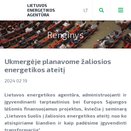
LIETUVOS
ENERGETIKOS
AGENTŪRA
Renginys
Teikti ir valdyti paraiškas bei mokėjimo
prašymus
Ukmergėje planavome žaliosios
Mokėjimo prašymų formos, dokumentai
Aktuali AEI statistika
energetikos ateitį
► PRIVAČIŲ ELEKTROMOBILIŲ ĮKROVIMO
AIE plėtros galimybių žemėlapis
2024 02 19
PRIEIGŲ ĮRENGIMAS
Saulės elektrinių modulių ir elektros
NENS įgyvendinimo stebėsena
► KATILŲ KEITIMAS
Lietuvos energetikos agentūra, administruojanti ir
energijos kaupimo įrenginių kainos
įgyvendinanti tarptautinius bei Europos Sąjungos
NEKS veiksmų plano įgyvendinimo
► PARAMA ENERGIJOS KAUPIMO
Energetikos bendrijos
lėšomis finansuojamus projektus, kviečia į seminarą
stebėsena
Energetika išsamiai
ĮRENGINIAMS
„Lietuvos šuolis į žaliosios energetikos ateitį: nuo ko
Jūrinės vėjo energetikos plėtra
atsispiriame šiandien ir kaip padėsime įgyvendinti
Elektros energetikos sektorius
► PARAMA SAULĖS ELEKTRINĖMS
transformaciją“.
Vandenilis