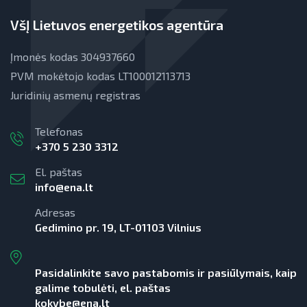
VšĮ Lietuvos energetikos agentūra
Įmonės kodas 304937660
PVM mokėtojo kodas LT100012113713
Juridinių asmenų registras
Telefonas
+370 5 230 3312
El. paštas
info@ena.lt
Adresas
Gedimino pr. 19, LT-01103 Vilnius
Pasidalinkite savo pastabomis ir pasiūlymais, kaip
galime tobulėti, el. paštas
kokybe@ena.lt