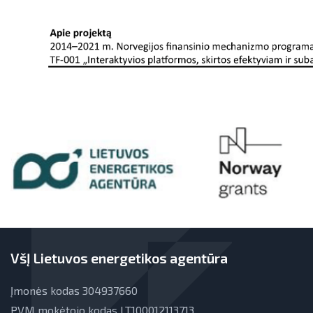
VšĮ Lietuvos energetikos agentūra
Įmonės kodas 304937660
PVM mokėtojo kodas LT100012113713