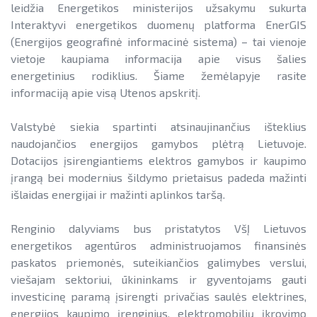
leidžia Energetikos ministerijos užsakymu sukurta
Interaktyvi energetikos duomenų platforma EnerGIS
(Energijos geografinė informacinė sistema) – tai vienoje
vietoje kaupiama informacija apie visus šalies
energetinius rodiklius. Šiame žemėlapyje rasite
informaciją apie visą Utenos apskritį.
Valstybė siekia spartinti atsinaujinančius išteklius
naudojančios energijos gamybos plėtrą Lietuvoje.
Dotacijos įsirengiantiems elektros gamybos ir kaupimo
įrangą bei modernius šildymo prietaisus padeda mažinti
išlaidas energijai ir mažinti aplinkos taršą.
Renginio dalyviams bus pristatytos VšĮ Lietuvos
energetikos agentūros administruojamos finansinės
paskatos priemonės, suteikiančios galimybes verslui,
viešajam sektoriui, ūkininkams ir gyventojams gauti
investicinę paramą įsirengti privačias saulės elektrines,
energijos kaupimo įrenginius, elektromobilių įkrovimo