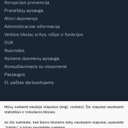
Korupcijos prevencija
Pranešėjų apsauga
Atviri duomenys
Administracinė informacija
Veiklos tikslai, sritys, rūšys ir funkcijos
DUK
Nuorodos
Asmens duomenų apsauga
Konsultavimasis su visuomene
Paslaugos
El. paštas darbuotojams
Mūsų svetainė naudoja slapukus (angl. cookies). Šie slapukai naudojami
statistikos ir rinkodaros tikslais.
Jei Jūs sutinkate, kad šiems tikslams būtų naudojami slapukai, spauskite
„Sutinku“ ir toliau naudokitės svetaine.