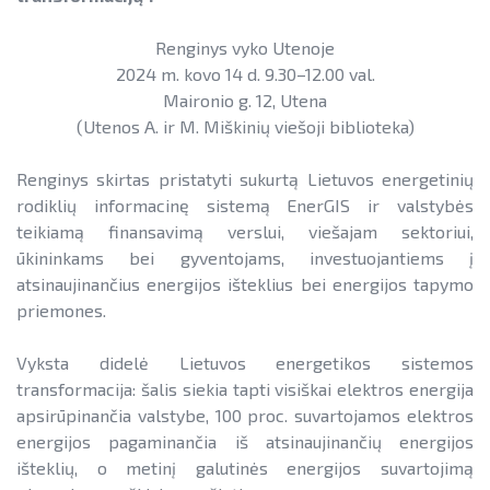
Informacija apie paslaugų teikimą
SAUSUMOJE
Gamtinių dujų sektorius
Pažangos skatinant AEI plėtrą
Reklaminiai paveikslėliai (baneriai)
Renginys vyko Utenoje
LIFE IP EnerLIT
Degalų ir naftos sektorius
ataskaitos ir kiti dokumentai
paramai viešinti
2024 m. kovo 14 d. 9.30–12.00 val.
ENSMOV Plus
Maironio g. 12, Utena
Kelių transporto sektorius
AEI transporte
(Utenos A. ir M. Miškinių viešoji biblioteka)
EVE didinimo veiksmų planas
PA Energy
Šilumos energijos ir biokuro sektorius
Informacija apie AEI sistemas ir
Pažangos įgyvendinant EVE tikslus
Renginys skirtas pristatyti sukurtą Lietuvos energetinių
įrenginius
CompositeCircle
ataskaitos
rodiklių informacinę sistemą EnerGIS ir valstybės
AIE gamybos įrenginių montuotojų
LEAPto11
teikiamą finansavimą verslui, viešajam sektoriui,
Energijos tiekėjų ir įmonių sutaupymo
atestavimo sistema
ūkininkams bei gyventojams, investuojantiems į
susitarimų įgyvendinimas
StreamSAVEplus
atsinaujinančius energijos išteklius bei energijos tapymo
Savivaldybių AIE naudojimo plėtros
priemones.
Energijos vartojimo auditas
»Projektų archyvas«
veiksmų planai
EVE skatinimo ir viešinimo darbai
Vyksta didelė Lietuvos energetikos sistemos
Rekomendacijos saulės elektrinėms
transformacija: šalis siekia tapti visiškai elektros energija
įrengti ant stogo
EVE vertinimo įrankiai
apsirūpinančia valstybe, 100 proc. suvartojamos elektros
Procedūros ir leidimai
energijos pagaminančia iš atsinaujinančių energijos
Viešuosius interesus atitinkančių
išteklių, o metinį galutinės energijos suvartojimą
paslaugų diferencijavimas
Leidiniai