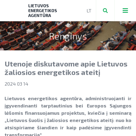
LIETUVOS
ENERGETIKOS
AGENTŪRA
Renginys
Teikti ir valdyti paraiškas bei mokėjimo
prašymus
Utenoje diskutavome apie Lietuvos
Mokėjimo prašymų formos, dokumentai
Aktuali AEI statistika
žaliosios energetikos ateitį
► PRIVAČIŲ ELEKTROMOBILIŲ ĮKROVIMO
AIE plėtros galimybių žemėlapis
2024 03 14
PRIEIGŲ ĮRENGIMAS
Saulės elektrinių modulių ir elektros
NENS įgyvendinimo stebėsena
► KATILŲ KEITIMAS
Lietuvos energetikos agentūra, administruojanti ir
energijos kaupimo įrenginių kainos
įgyvendinanti tarptautinius bei Europos Sąjungos
NEKS veiksmų plano įgyvendinimo
► PARAMA ENERGIJOS KAUPIMO
Energetikos bendrijos
lėšomis finansuojamus projektus, kviečia į seminarą
stebėsena
Energetika išsamiai
ĮRENGINIAMS
„Lietuvos šuolis į žaliosios energetikos ateitį: nuo ko
Jūrinės vėjo energetikos plėtra
atsispiriame šiandien ir kaip padėsime įgyvendinti
Elektros energetikos sektorius
► PARAMA SAULĖS ELEKTRINĖMS
transformaciją“.
Vandenilis