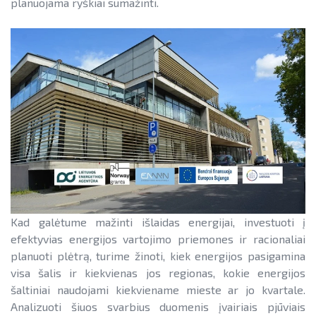
planuojama ryškiai sumažinti.
Teisinė aplinka
Teisinė aplinka
Viešųjų pastatų atnaujinimas
Kad galėtume mažinti išlaidas energijai, investuoti į
efektyvias energijos vartojimo priemones ir racionaliai
planuoti plėtrą, turime žinoti, kiek energijos pasigamina
visa šalis ir kiekvienas jos regionas, kokie energijos
šaltiniai naudojami kiekviename mieste ar jo kvartale.
Analizuoti šiuos svarbius duomenis įvairiais pjūviais