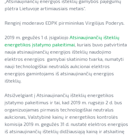
Informacija apie paslaugų teikimą
SAUSUMOJE
„Atsinaujinančių energijos išteklių gamybos pajėgumų
Gamtinių dujų sektorius
plėtra Lietuvoje artimiausiais metais“.
Pažangos skatinant AEI plėtrą
Reklaminiai paveikslėliai (baneriai)
LIFE IP EnerLIT
Degalų ir naftos sektorius
ataskaitos ir kiti dokumentai
paramai viešinti
Renginį moderavo EDPK pirmininkas Virgilijus Poderys.
ENSMOV Plus
Kelių transporto sektorius
AEI transporte
EVE didinimo veiksmų planas
2019 m. gegužės 1 d. įsigaliojo
Atsinaujinančių išteklių
PA Energy
Šilumos energijos ir biokuro sektorius
Informacija apie AEI sistemas ir
energetikos įstatymo pakeitimai
, kuriais buvo patvirtinta
Pažangos įgyvendinant EVE tikslus
įrenginius
CompositeCircle
nauja atsinaujinančių energijos išteklių naudojimo
ataskaitos
elektros energijos gamybai skatinimo tvarka, numatyti
AIE gamybos įrenginių montuotojų
LEAPto11
nauji technologiškai neutralūs aukcionai elektros
Energijos tiekėjų ir įmonių sutaupymo
atestavimo sistema
energijos gamintojams iš atsinaujinančių energijos
susitarimų įgyvendinimas
StreamSAVEplus
išteklių.
Savivaldybių AIE naudojimo plėtros
Energijos vartojimo auditas
»Projektų archyvas«
veiksmų planai
Atsižvelgiant į Atsinaujinančių išteklių energetikos
EVE skatinimo ir viešinimo darbai
Rekomendacijos saulės elektrinėms
įstatymo pakeitimus ir tai, kad 2019 m. rugsėjo 2 d. bus
įrengti ant stogo
organizuojamas pirmasis technologiškai neutralus
EVE vertinimo įrankiai
aukcionas, Valstybinė kainų ir energetikos kontrolės
Procedūros ir leidimai
Viešuosius interesus atitinkančių
komisija 2019 m. gegužės 31 d. nustatė elektros energijos
paslaugų diferencijavimas
iš atsinaujinančių išteklių didžiausiąją kainą ir atskaitinę
Leidiniai