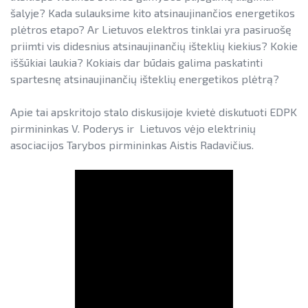
šalyje? Kada sulauksime kito atsinaujinančios energetikos
plėtros etapo? Ar Lietuvos elektros tinklai yra pasiruošę
priimti vis didesnius atsinaujinančių išteklių kiekius? Kokie
iššūkiai laukia? Kokiais dar būdais galima paskatinti
spartesnę atsinaujinančių išteklių energetikos plėtrą?
Apie tai apskritojo stalo diskusijoje kvietė diskutuoti EDPK
pirmininkas V. Poderys ir Lietuvos vėjo elektrinių
asociacijos Tarybos pirmininkas Aistis Radavičius.