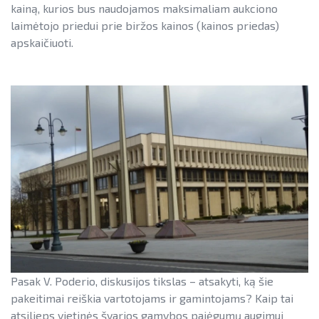
kainą, kurios bus naudojamos maksimaliam aukciono
Teisinė aplinka
Teisinė aplinka
laimėtojo priedui prie biržos kainos (kainos priedas)
apskaičiuoti.
Viešųjų pastatų atnaujinimas
Pasak V. Poderio, diskusijos tikslas – atsakyti, ką šie
pakeitimai reiškia vartotojams ir gamintojams? Kaip tai
atsilieps vietinės švarios gamybos pajėgumų augimui