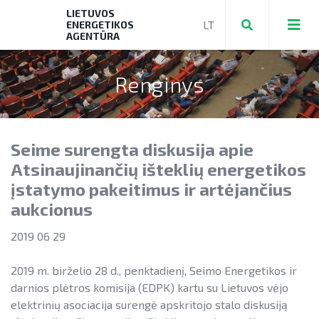
LIETUVOS
ENERGETIKOS
AGENTŪRA
Renginys
Teikti ir valdyti paraiškas bei mokėjimo
prašymus
Seime surengta diskusija apie
Mokėjimo prašymų formos, dokumentai
Aktuali AEI statistika
Atsinaujinančių išteklių energetikos
► PRIVAČIŲ ELEKTROMOBILIŲ ĮKROVIMO
įstatymo pakeitimus ir artėjančius
AIE plėtros galimybių žemėlapis
PRIEIGŲ ĮRENGIMAS
aukcionus
Saulės elektrinių modulių ir elektros
NENS įgyvendinimo stebėsena
► KATILŲ KEITIMAS
energijos kaupimo įrenginių kainos
2019 06 29
NEKS veiksmų plano įgyvendinimo
► PARAMA ENERGIJOS KAUPIMO
Energetikos bendrijos
stebėsena
2019 m. birželio 28 d., penktadienį, Seimo Energetikos ir
Energetika išsamiai
ĮRENGINIAMS
darnios plėtros komisija (EDPK) kartu su Lietuvos vėjo
Jūrinės vėjo energetikos plėtra
Elektros energetikos sektorius
► PARAMA SAULĖS ELEKTRINĖMS
elektrinių asociacija surengė apskritojo stalo diskusiją
Vandenilis