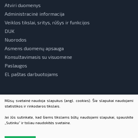
Atviri duomenys
Administracinė informacija
Veiklos tikslai, sritys, rūšys ir funkcijos
DUK
Nuorodos
Asmens duomenų apsauga
Konsultavimasis su visuomene
Paslaugos
El. paštas darbuotojams
Mūsų svetainė naudoja slapukus (angl. cookies). Šie slapukai naudojami
statistikos ir rinkodaros tikslais.
Jei Jūs sutinkate, kad šiems tikslams būtų naudojami slapukai, spauskite
„Sutinku“ ir toliau naudokitės svetaine.
© 2026 VšĮ Lietuvos energetikos agentūra. Visos teisės
saugomos