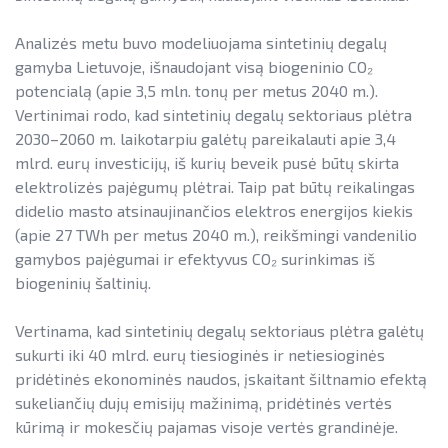
NENS įgyvendinimo stebėsena
Teisinė aplinka
Analizės metu buvo modeliuojama sintetinių degalų
LEIDINIAI
NEKS veiksmų plano įgyvendinimo
gamyba Lietuvoje, išnaudojant visą biogeninio CO₂
stebėsena
Energetika išsamiai
potencialą (apie 3,5 mln. tonų per metus 2040 m.).
TEISINĖ APLINKA
Vertinimai rodo, kad sintetinių degalų sektoriaus plėtra
Elektros energetikos sektorius
2030–2060 m. laikotarpiu galėtų pareikalauti apie 3,4
Informacija apie paslaugų teikimą
mlrd. eurų investicijų, iš kurių beveik pusė būtų skirta
Gamtinių dujų sektorius
elektrolizės pajėgumų plėtrai. Taip pat būtų reikalingas
LIFE IP EnerLIT
Degalų ir naftos sektorius
didelio masto atsinaujinančios elektros energijos kiekis
(apie 27 TWh per metus 2040 m.), reikšmingi vandenilio
ENSMOV Plus
Kelių transporto sektorius
gamybos pajėgumai ir efektyvus CO₂ surinkimas iš
EVE didinimo veiksmų planas
biogeninių šaltinių.
PA Energy
Šilumos energijos ir biokuro sektorius
Pažangos įgyvendinant EVE tikslus
CompositeCircle
Vertinama, kad sintetinių degalų sektoriaus plėtra galėtų
ataskaitos
sukurti iki 40 mlrd. eurų tiesioginės ir netiesioginės
LEAPto11
Energijos tiekėjų ir įmonių sutaupymo
pridėtinės ekonominės naudos, įskaitant šiltnamio efektą
susitarimų įgyvendinimas
sukeliančių dujų emisijų mažinimą, pridėtinės vertės
StreamSAVEplus
kūrimą ir mokesčių pajamas visoje vertės grandinėje.
Energijos vartojimo auditas
»Projektų archyvas«