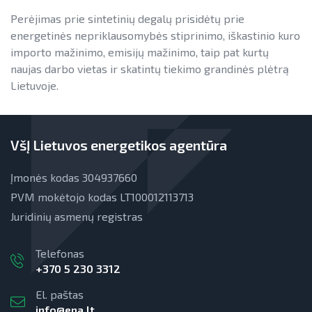
Perėjimas prie sintetinių degalų prisidėtų prie
EVE skatinimo ir viešinimo darbai
energetinės nepriklausomybės stiprinimo, iškastinio kuro
EVE vertinimo įrankiai
importo mažinimo, emisijų mažinimo, taip pat kurtų
naujas darbo vietas ir skatintų tiekimo grandinės plėtrą
Viešuosius interesus atitinkančių
Lietuvoje.
paslaugų diferencijavimas
Teisinė aplinka
VšĮ Lietuvos energetikos agentūra
Viešųjų pastatų atnaujinimas
Įmonės kodas 304937660
PVM mokėtojo kodas LT100012113713
Juridinių asmenų registras
Telefonas
+370 5 230 3312
El. paštas
info@ena.lt