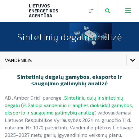
LIETUVOS
ENERGETIKOS
AGENTŪRA
Sintetinių degalų analizė
Teikti ir valdyti paraiškas bei mokėjimo
prašymus
VANDENILIS
Mokėjimo prašymų formos, dokumentai
Aktuali AEI statistika
AKTUALI AEI STATISTIKA
Sintetinių degalų gamybos, eksporto ir
► PRIVAČIŲ ELEKTROMOBILIŲ ĮKROVIMO
AIE plėtros galimybių žemėlapis
saugojimo galimybių analizė
PRIEIGŲ ĮRENGIMAS
AIE PLĖTROS GALIMYBIŲ ŽEMĖLAPIS
Saulės elektrinių modulių ir elektros
AB „Amber Grid“ parengė „
Sintetinių dujų ir sintetinių
► KATILŲ KEITIMAS
energijos kaupimo įrenginių kainos
SAULĖS ELEKTRINIŲ MODULIŲ IR ELEKTROS ENERGIJOS
degalų (iš žaliojo vandenilio ir anglies dioksido) gamybos,
KAUPIMO ĮRENGINIŲ KAINOS
► PARAMA ENERGIJOS KAUPIMO
eksporto ir saugojimo galimybių analizę
“, vadovaudamasi
Energetikos bendrijos
ĮRENGINIAMS
Lietuvos Respublikos Vyriausybės 2024 m. gruodžio 11 d.
ENERGETIKOS BENDRIJOS
Jūrinės vėjo energetikos plėtra
nutarimu Nr. 1070 patvirtintų Vandenilio plėtros Lietuvoje
► PARAMA SAULĖS ELEKTRINĖMS
2025–2027 metų gairių įgyvendinimo veiksmų planu.
Vandenilis