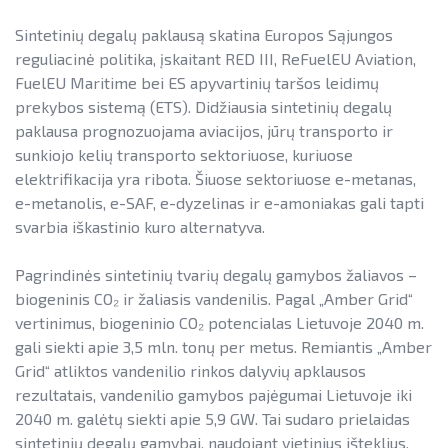
JŪRINĖS VĖJO ENERGETIKOS PLĖTRA
SAUSUMOJE
Sintetinių degalų paklausą skatina Europos Sąjungos
Pažangos skatinant AEI plėtrą
Reklaminiai paveikslėliai (baneriai)
VANDENILIS
reguliacinė politika, įskaitant RED III, ReFuelEU Aviation,
ataskaitos ir kiti dokumentai
paramai viešinti
FuelEU Maritime bei ES apyvartinių taršos leidimų
PAŽANGOS SKATINANT AEI PLĖTRĄ ATASKAITOS IR KITI
AEI transporte
prekybos sistemą (ETS). Didžiausia sintetinių degalų
DOKUMENTAI
paklausa prognozuojama aviacijos, jūrų transporto ir
Informacija apie AEI sistemas ir
sunkiojo kelių transporto sektoriuose, kuriuose
AEI TRANSPORTE
įrenginius
elektrifikacija yra ribota. Šiuose sektoriuose e-metanas,
e-metanolis, e-SAF, e-dyzelinas ir e-amoniakas gali tapti
INFORMACIJA APIE AEI SISTEMAS IR ĮRENGINIUS
AIE gamybos įrenginių montuotojų
svarbia iškastinio kuro alternatyva.
atestavimo sistema
AIE GAMYBOS ĮRENGINIŲ MONTUOTOJŲ ATESTAVIMO
SISTEMA
Savivaldybių AIE naudojimo plėtros
Pagrindinės sintetinių tvarių degalų gamybos žaliavos –
veiksmų planai
biogeninis CO₂ ir žaliasis vandenilis. Pagal „Amber Grid“
SAVIVALDYBIŲ AIE NAUDOJIMO PLĖTROS VEIKSMŲ
vertinimus, biogeninio CO₂ potencialas Lietuvoje 2040 m.
Rekomendacijos saulės elektrinėms
PLANAI
gali siekti apie 3,5 mln. tonų per metus. Remiantis „Amber
įrengti ant stogo
Grid“ atliktos vandenilio rinkos dalyvių apklausos
REKOMENDACIJOS SAULĖS ELEKTRINĖMS ĮRENGTI ANT
rezultatais, vandenilio gamybos pajėgumai Lietuvoje iki
Procedūros ir leidimai
STOGO
2040 m. galėtų siekti apie 5,9 GW. Tai sudaro prielaidas
Leidiniai
sintetinių degalų gamybai, naudojant vietinius išteklius.
PROCEDŪROS IR LEIDIMAI