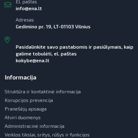
El. paštas
Teisinė aplinka
info@ena.lt
Viešųjų pastatų atnaujinimas
Adresas
Gedimino pr. 19, LT-01103 Vilnius
Pasidalinkite savo pastabomis ir pasiūlymais, kaip
galime tobulėti, el. paštas
kokybe@ena.lt
Informacija
Struktūra ir kontaktinė informacija
Korupcijos prevencija
Pranešėjų apsauga
Atviri duomenys
Administracinė informacija
Veiklos tikslai, sritys, rūšys ir funkcijos