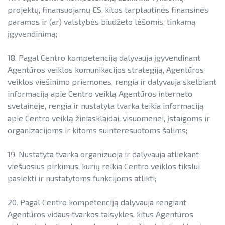
projektų, finansuojamų ES, kitos tarptautinės finansinės
paramos ir (ar) valstybės biudžeto lėšomis, tinkamą
įgyvendinimą;
18. Pagal Centro kompetenciją dalyvauja įgyvendinant
Agentūros veiklos komunikacijos strategiją, Agentūros
veiklos viešinimo priemones, rengia ir dalyvauja skelbiant
informaciją apie Centro veiklą Agentūros interneto
svetainėje, rengia ir nustatyta tvarka teikia informaciją
apie Centro veiklą žiniasklaidai, visuomenei, įstaigoms ir
organizacijoms ir kitoms suinteresuotoms šalims;
19. Nustatyta tvarka organizuoja ir dalyvauja atliekant
viešuosius pirkimus, kurių reikia Centro veiklos tikslui
pasiekti ir nustatytoms funkcijoms atlikti;
20. Pagal Centro kompetenciją dalyvauja rengiant
Agentūros vidaus tvarkos taisykles, kitus Agentūros