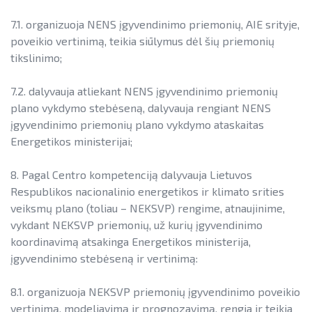
7.1. organizuoja NENS įgyvendinimo priemonių, AIE srityje,
poveikio vertinimą, teikia siūlymus dėl šių priemonių
tikslinimo;
7.2. dalyvauja atliekant NENS įgyvendinimo priemonių
plano vykdymo stebėseną, dalyvauja rengiant NENS
įgyvendinimo priemonių plano vykdymo ataskaitas
Energetikos ministerijai;
8. Pagal Centro kompetenciją dalyvauja Lietuvos
Respublikos nacionalinio energetikos ir klimato srities
veiksmų plano (toliau – NEKSVP) rengime, atnaujinime,
vykdant NEKSVP priemonių, už kurių įgyvendinimo
koordinavimą atsakinga Energetikos ministerija,
įgyvendinimo stebėseną ir vertinimą:
8.1. organizuoja NEKSVP priemonių įgyvendinimo poveikio
vertinimą, modeliavimą ir prognozavimą, rengia ir teikia