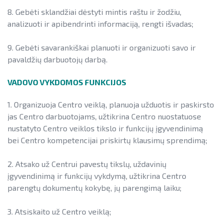
8. Gebėti sklandžiai dėstyti mintis raštu ir žodžiu,
Teisinė aplinka
Teisinė aplinka
analizuoti ir apibendrinti informaciją, rengti išvadas;
Viešųjų pastatų atnaujinimas
9. Gebėti savarankiškai planuoti ir organizuoti savo ir
pavaldžių darbuotojų darbą.
VADOVO VYKDOMOS FUNKCIJOS
1. Organizuoja Centro veiklą, planuoja užduotis ir paskirsto
jas Centro darbuotojams, užtikrina Centro nuostatuose
nustatyto Centro veiklos tikslo ir funkcijų įgyvendinimą
bei Centro kompetencijai priskirtų klausimų sprendimą;
2. Atsako už Centrui pavestų tikslų, uždavinių
įgyvendinimą ir funkcijų vykdymą, užtikrina Centro
parengtų dokumentų kokybę, jų parengimą laiku;
3. Atsiskaito už Centro veiklą;