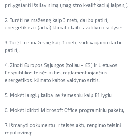
Informacija apie paslaugų teikimą
SAUSUMOJE
Gamtinių dujų sektorius
prilygstantį išsilavinimą (magistro kvalifikacinį laipsnį);
Pažangos skatinant AEI plėtrą
Reklaminiai paveikslėliai (baneriai)
LIFE IP EnerLIT
Degalų ir naftos sektorius
ataskaitos ir kiti dokumentai
2. Turėti ne mažesnę kaip 3 metų darbo patirtį
paramai viešinti
energetikos ir (arba) klimato kaitos valdymo srityse;
ENSMOV Plus
Kelių transporto sektorius
AEI transporte
EVE didinimo veiksmų planas
PA Energy
Šilumos energijos ir biokuro sektorius
3. Turėti ne mažesnę kaip 1 metų vadovaujamo darbo
Informacija apie AEI sistemas ir
patirtį;
Pažangos įgyvendinant EVE tikslus
įrenginius
CompositeCircle
ataskaitos
AIE gamybos įrenginių montuotojų
4. Žinoti Europos Sąjungos (toliau – ES) ir Lietuvos
LEAPto11
Energijos tiekėjų ir įmonių sutaupymo
atestavimo sistema
Respublikos teisės aktus, reglamentuojančius
susitarimų įgyvendinimas
StreamSAVEplus
energetikos, klimato kaitos valdymo sritis;
Savivaldybių AIE naudojimo plėtros
Energijos vartojimo auditas
»Projektų archyvas«
veiksmų planai
5. Mokėti anglų kalbą ne žemesniu kaip B1 lygiu;
EVE skatinimo ir viešinimo darbai
Rekomendacijos saulės elektrinėms
6. Mokėti dirbti Microsoft Office programiniu paketu;
įrengti ant stogo
EVE vertinimo įrankiai
Procedūros ir leidimai
7. Išmanyti dokumentų ir teisės aktų rengimo teisinį
Viešuosius interesus atitinkančių
reguliavimą;
paslaugų diferencijavimas
Leidiniai