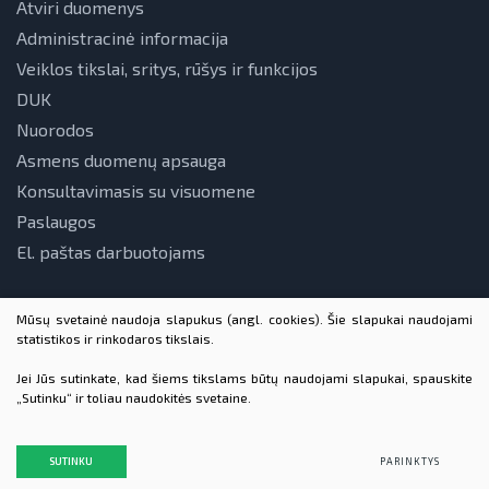
Atviri duomenys
Administracinė informacija
Veiklos tikslai, sritys, rūšys ir funkcijos
DUK
Nuorodos
Asmens duomenų apsauga
Konsultavimasis su visuomene
Paslaugos
El. paštas darbuotojams
Mūsų svetainė naudoja slapukus (angl. cookies). Šie slapukai naudojami
statistikos ir rinkodaros tikslais.
Jei Jūs sutinkate, kad šiems tikslams būtų naudojami slapukai, spauskite
„Sutinku“ ir toliau naudokitės svetaine.
© 2026 VšĮ Lietuvos energetikos agentūra. Visos teisės
saugomos
SUTINKU
PARINKTYS
Duomenų apsauga