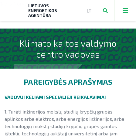
Tadas Norvydas
LIETUVOS
ENERGETIKOS
AGENTŪRA
Klimato kaitos valdymo
Teikti ir valdyti paraiškas bei mokėjimo
centro vadovas
prašymus
Mokėjimo prašymų formos, dokumentai
Aktuali AEI statistika
► PRIVAČIŲ ELEKTROMOBILIŲ ĮKROVIMO
AIE plėtros galimybių žemėlapis
PAREIGYBĖS APRAŠYMAS
PRIEIGŲ ĮRENGIMAS
Saulės elektrinių modulių ir elektros
NENS įgyvendinimo stebėsena
VADOVUI KELIAMI SPECIALIEJI REIKALAVIMAI
► KATILŲ KEITIMAS
energijos kaupimo įrenginių kainos
NEKS veiksmų plano įgyvendinimo
► PARAMA ENERGIJOS KAUPIMO
Energetikos bendrijos
1. Turėti inžinerijos mokslų studijų krypčių grupės
stebėsena
Energetika išsamiai
ĮRENGINIAMS
aplinkos arba elektros, arba energijos inžinerijos, arba
Jūrinės vėjo energetikos plėtra
technologijų mokslų studijų krypčių grupės gamtos
Elektros energetikos sektorius
► PARAMA SAULĖS ELEKTRINĖMS
išteklių technologijų aukštąjį universitetinį arba jam
Vandenilis