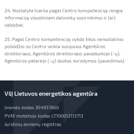
24. Nustatyta tvarka pagal Centro kompetenciją rengia
informaciją visuotiniam dalininkų susirinkimui ir (ar)
valdybai;
25. Pagal Centro kompetenciją vykdo kitus nenuolatinio
pobūdžio su Centro veikla susijusius Agentūros
direktoriaus, Agentūros direktoriaus pavaduotojo (-ų),
Agentūros patarėjo (-ų) duotus nurodymus (pavedimus).
VšĮ Lietuvos energetikos agentūra
Įmonės kodas 304937660
PVM mokėtojo kodas LT100012113713
Juridinių asmenų registras