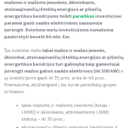
Informacija apie paslaugų teikimą
SAUSUMOJE
mažoms ir mažoms įmonėms, ūkininkams,
Gamtinių dujų sektorius
atsinaujinančių išteklių energijos ar piliečių
Pažangos skatinant AEI plėtrą
Reklaminiai paveikslėliai (baneriai)
LIFE IP EnerLIT
Degalų ir naftos sektorius
energetikos bendrijoms teikti
paraiškas
investicinei
ataskaitos ir kiti dokumentai
paramai viešinti
paramai gauti saulės elektrinėms sausumoje
ENSMOV Plus
Kelių transporto sektorius
AEI transporte
įsirengti. Kvietimo metu investicijoms numatoma
EVE didinimo veiksmų planas
paskirstyti beveik 64 mln. Eur.
PA Energy
Šilumos energijos ir biokuro sektorius
Informacija apie AEI sistemas ir
Pažangos įgyvendinant EVE tikslus
įrenginius
CompositeCircle
Šio kvietimo metu
labai mažos ir mažos įmonės,
ataskaitos
ūkininkai, atsinaujinančių išteklių energijos ar piliečių
AIE gamybos įrenginių montuotojų
LEAPto11
energetikos bendrijos turi galimybę kaip gamintojai
Energijos tiekėjų ir įmonių sutaupymo
atestavimo sistema
įsirengti mažos galios saulės elektrines (iki 500 kW)
ir
susitarimų įgyvendinimas
StreamSAVEplus
Savivaldybių AIE naudojimo plėtros
jų investicijoms gauti iki 35 proc. arba iki 45 proc.
Energijos vartojimo auditas
»Projektų archyvas«
veiksmų planai
finansavimą, atsižvelgiant į tai, kuriai pareiškėjų grupei
priklauso:
EVE skatinimo ir viešinimo darbai
Rekomendacijos saulės elektrinėms
įrengti ant stogo
labai mažoms ir mažoms įmonėms (toliau -
EVE vertinimo įrankiai
LMMĮ) ir ūkininkams, atitinkantiems LMMĮ
Procedūros ir leidimai
Viešuosius interesus atitinkančių
statusą – iki 35 proc.;
paslaugų diferencijavimas
Leidiniai
atsinaujinančių išteklių energijos bendrijoms ir