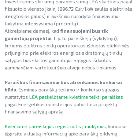
Investicijoms skiriamą paramos sumą LEA skaičiuos pagal
fiksuotojo vieneto įkainį (896,72 Eur/1kW saulės elektrinės
įrengtosios galios) ir aukščiau nurodytą finansavimui
taikytiną intensyvumą (procentą).
Atkreipiame dėmesį, kad
finansuojami bus tik
gamintojų projektai
, t. y. tų pareiškėjų (vykdytojų),
kuriems elektros tinklų operatoriaus išduotos elektrinės
prijungimo prie elektros energijos skirstomųjų tinklų
sąlygos bus skirtos gamintojui. Sąlygos išduotos
gaminančiam vartotojui šiuo atveju nebus tinkamos.
Paraiškos finansavimui bus atrenkamos konkurso
būdu
. Esminės paraiškų teikimo ir konkurso sąlygos
nustatytos
LEA paskelbtame kvietime teikti paraiškas
pagal Energetikos ministerijos patvirtintą projektų
finansavimo sąlygų aprašą.
Kviečiame pareiškėjus registruotis į mokymus
, kuriuose
išgirsite aktualią informaciją apie paraiškų pildymą,