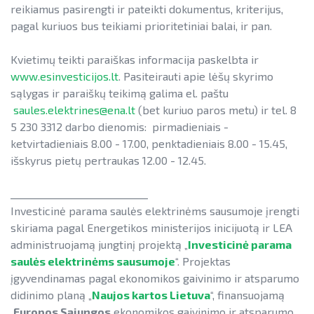
reikiamus pasirengti ir pateikti dokumentus, kriterijus,
pagal kuriuos bus teikiami prioritetiniai balai, ir pan.
Kvietimų teikti paraiškas informacija paskelbta ir
www.esinvesticijos.lt
. Pasiteirauti apie lėšų skyrimo
sąlygas ir paraiškų teikimą galima el. paštu
saules.elektrines@ena.lt
(bet kuriuo paros metu) ir tel. 8
5 230 3312 darbo dienomis: pirmadieniais -
ketvirtadieniais 8.00 - 17.00, penktadieniais 8.00 - 15.45,
išskyrus pietų pertraukas 12.00 - 12.45.
____________________________
Investicinė parama saulės elektrinėms sausumoje įrengti
skiriama pagal Energetikos ministerijos inicijuotą ir LEA
administruojamą jungtinį projektą „
Investicinė parama
saulės elektrinėms sausumoje
“. Projektas
įgyvendinamas pagal ekonomikos gaivinimo ir atsparumo
didinimo planą „
Naujos kartos Lietuva
“, finansuojamą
Europos Sąjungos
ekonomikos gaivinimo ir atsparumo