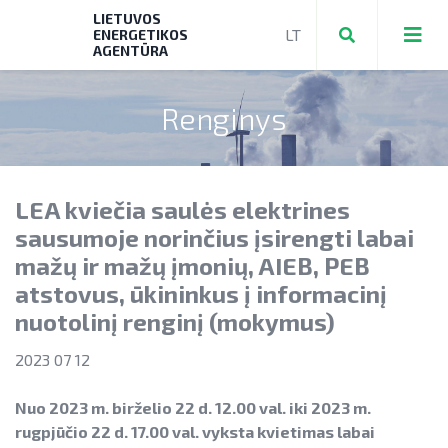
LIETUVOS
ENERGETIKOS
AGENTŪRA
Renginys
Teikti ir valdyti paraiškas bei mokėjimo
prašymus
LEA kviečia saulės elektrines
Mokėjimo prašymų formos, dokumentai
Aktuali AEI statistika
sausumoje norinčius įsirengti labai
► PRIVAČIŲ ELEKTROMOBILIŲ ĮKROVIMO
mažų ir mažų įmonių, AIEB, PEB
AIE plėtros galimybių žemėlapis
PRIEIGŲ ĮRENGIMAS
atstovus, ūkininkus į informacinį
Saulės elektrinių modulių ir elektros
NENS įgyvendinimo stebėsena
nuotolinį renginį (mokymus)
► KATILŲ KEITIMAS
energijos kaupimo įrenginių kainos
NEKS veiksmų plano įgyvendinimo
2023 07 12
► PARAMA ENERGIJOS KAUPIMO
Energetikos bendrijos
stebėsena
Energetika išsamiai
ĮRENGINIAMS
Jūrinės vėjo energetikos plėtra
Nuo 2023 m. birželio 22 d. 12.00 val. iki 2023 m.
Elektros energetikos sektorius
► PARAMA SAULĖS ELEKTRINĖMS
rugpjūčio 22 d. 17.00 val. vyksta kvietimas labai
Vandenilis