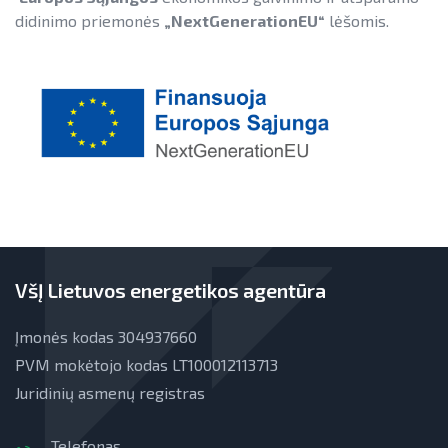
didinimo priemonės
„NextGenerationEU“
lėšomis.
VšĮ Lietuvos energetikos agentūra
Įmonės kodas 304937660
PVM mokėtojo kodas LT100012113713
Juridinių asmenų registras
Telefonas