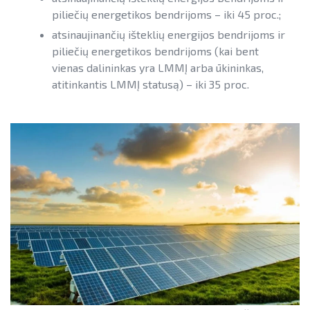
piliečių energetikos bendrijoms – iki 45 proc.;
Teisinė aplinka
Teisinė aplinka
atsinaujinančių išteklių energijos bendrijoms ir
Viešųjų pastatų atnaujinimas
piliečių energetikos bendrijoms (kai bent
vienas dalininkas yra LMMĮ arba ūkininkas,
atitinkantis LMMĮ statusą) – iki 35 proc.