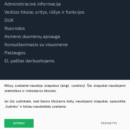
Administracinė informacija
Veiklos tikslai, sritys, rūšys ir funkcijos
DUK
Nuorodos
Asmens duomenų apsauga
Konsultavimasis su visuomene
Paslaugos
El. paštas darbuotojams
Mūsų svetainė naudoja slapukus (angl. cookies). Šie slapukai naudojami
statistikos ir rinkodaros tikslais.
Jei Jūs sutinkate, kad šiems tikslams būtų naudojami slapukai, spauskite
„Sutinku“ ir toliau naudokitės svetaine.
© 2026 VšĮ Lietuvos energetikos agentūra. Visos teisės
saugomos
Duomenų apsauga
SUTINKU
PARINKTYS
Sukurta:
TEXUS