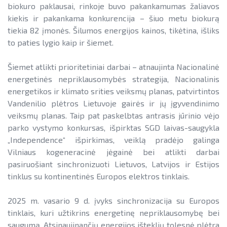
biokuro paklausai, rinkoje buvo pakankamumas žaliavos
kiekis ir pakankama konkurencija – šiuo metu biokurą
tiekia 82 įmonės. Šilumos energijos kainos, tikėtina, išliks
to paties lygio kaip ir šiemet.
Šiemet atlikti prioritetiniai darbai – atnaujinta Nacionalinė
energetinės nepriklausomybės strategija, Nacionalinis
energetikos ir klimato srities veiksmų planas, patvirtintos
Vandenilio plėtros Lietuvoje gairės ir jų įgyvendinimo
veiksmų planas. Taip pat paskelbtas antrasis jūrinio vėjo
parko vystymo konkursas, išpirktas SGD laivas-saugykla
„Independence“ išpirkimas, veiklą pradėjo galinga
Vilniaus kogeneracinė jėgainė bei atlikti darbai
pasiruošiant sinchronizuoti Lietuvos, Latvijos ir Estijos
tinklus su kontinentinės Europos elektros tinklais.
2025 m. vasario 9 d. įvyks sinchronizacija su Europos
tinklais, kuri užtikrins energetinę nepriklausomybę bei
saugumą. Atsinaujinančių energijos išteklių tolesnė plėtra