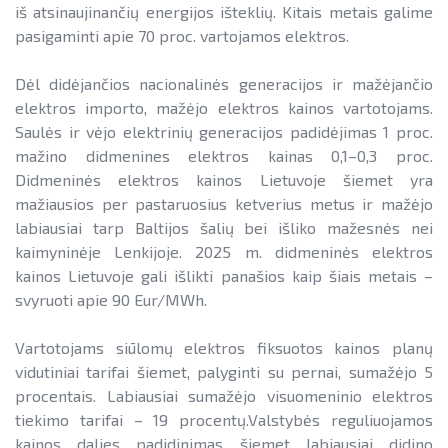
iš atsinaujinančių energijos išteklių. Kitais metais galime
pasigaminti apie 70 proc. vartojamos elektros.
Dėl didėjančios nacionalinės generacijos ir mažėjančio
elektros importo, mažėjo elektros kainos vartotojams.
Saulės ir vėjo elektrinių generacijos padidėjimas 1 proc.
mažino didmenines elektros kainas 0,1–0,3 proc.
Didmeninės elektros kainos Lietuvoje šiemet yra
mažiausios per pastaruosius ketverius metus ir mažėjo
labiausiai tarp Baltijos šalių bei išliko mažesnės nei
kaimyninėje Lenkijoje. 2025 m. didmeninės elektros
kainos Lietuvoje gali išlikti panašios kaip šiais metais –
svyruoti apie 90 Eur/MWh.
Vartotojams siūlomų elektros fiksuotos kainos planų
vidutiniai tarifai šiemet, palyginti su pernai, sumažėjo 5
procentais. Labiausiai sumažėjo visuomeninio elektros
tiekimo tarifai – 19 procentų.Valstybės reguliuojamos
kainos dalies padidinimas šiemet labiausiai didino