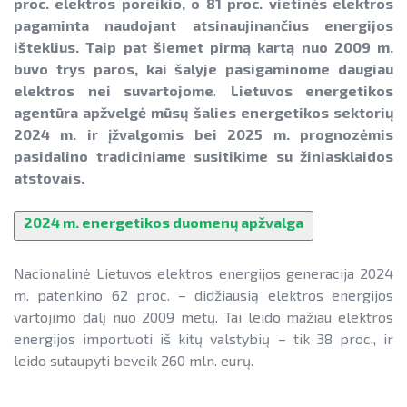
Informacija apie paslaugų teikimą
SAUSUMOJE
proc. elektros poreikio, o 81 proc. vietinės elektros
Gamtinių dujų sektorius
pagaminta naudojant atsinaujinančius energijos
Pažangos skatinant AEI plėtrą
Reklaminiai paveikslėliai (baneriai)
LIFE IP EnerLIT
išteklius.
Taip pat šiemet pirmą kartą nuo 2009 m.
Degalų ir naftos sektorius
ataskaitos ir kiti dokumentai
paramai viešinti
buvo trys paros, kai šalyje pasigaminome daugiau
ENSMOV Plus
Kelių transporto sektorius
elektros nei suvartojome
.
Lietuvos energetikos
AEI transporte
EVE didinimo veiksmų planas
agentūra apžvelgė mūsų šalies energetikos sektorių
PA Energy
Šilumos energijos ir biokuro sektorius
Informacija apie AEI sistemas ir
2024 m. ir įžvalgomis bei 2025 m. prognozėmis
Pažangos įgyvendinant EVE tikslus
įrenginius
CompositeCircle
pasidalino tradiciniame susitikime su žiniasklaidos
ataskaitos
atstovais.
AIE gamybos įrenginių montuotojų
LEAPto11
Energijos tiekėjų ir įmonių sutaupymo
atestavimo sistema
2024 m. energetikos duomenų apžvalga
susitarimų įgyvendinimas
StreamSAVEplus
Savivaldybių AIE naudojimo plėtros
Energijos vartojimo auditas
»Projektų archyvas«
veiksmų planai
Nacionalinė Lietuvos elektros energijos generacija 2024
m. patenkino 62 proc. – didžiausią elektros energijos
EVE skatinimo ir viešinimo darbai
Rekomendacijos saulės elektrinėms
vartojimo dalį nuo 2009 metų. Tai leido mažiau elektros
įrengti ant stogo
EVE vertinimo įrankiai
energijos importuoti iš kitų valstybių – tik 38 proc., ir
leido sutaupyti beveik 260 mln. eurų.
Procedūros ir leidimai
Viešuosius interesus atitinkančių
paslaugų diferencijavimas
Leidiniai