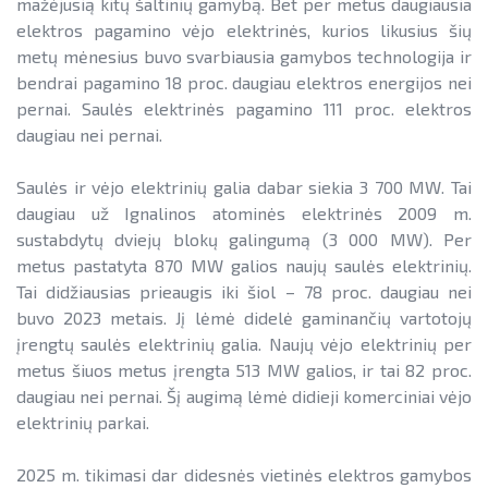
mažėjusią kitų šaltinių gamybą. Bet per metus daugiausia
elektros pagamino vėjo elektrinės, kurios likusius šių
metų mėnesius buvo svarbiausia gamybos technologija ir
bendrai pagamino 18 proc. daugiau elektros energijos nei
pernai. Saulės elektrinės pagamino 111 proc. elektros
daugiau nei pernai.
Saulės ir vėjo elektrinių galia dabar siekia 3 700 MW. Tai
daugiau už Ignalinos atominės elektrinės 2009 m.
sustabdytų dviejų blokų galingumą (3 000 MW). Per
metus pastatyta 870 MW galios naujų saulės elektrinių.
Tai didžiausias prieaugis iki šiol – 78 proc. daugiau nei
buvo 2023 metais. Jį lėmė didelė gaminančių vartotojų
įrengtų saulės elektrinių galia. Naujų vėjo elektrinių per
metus šiuos metus įrengta 513 MW galios, ir tai 82 proc.
daugiau nei pernai. Šį augimą lėmė didieji komerciniai vėjo
elektrinių parkai.
2025 m. tikimasi dar didesnės vietinės elektros gamybos