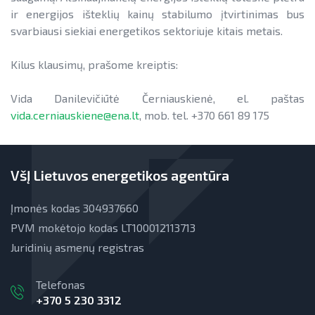
ir energijos išteklių kainų stabilumo įtvirtinimas bus
svarbiausi siekiai energetikos sektoriuje kitais metais.
Kilus klausimų, prašome kreiptis:
Vida Danilevičiūtė Černiauskienė, el. paštas
vida.cerniauskiene@ena.lt
, mob. tel. +370 661 89 175
VšĮ Lietuvos energetikos agentūra
Įmonės kodas 304937660
PVM mokėtojo kodas LT100012113713
Juridinių asmenų registras
Telefonas
+370 5 230 3312