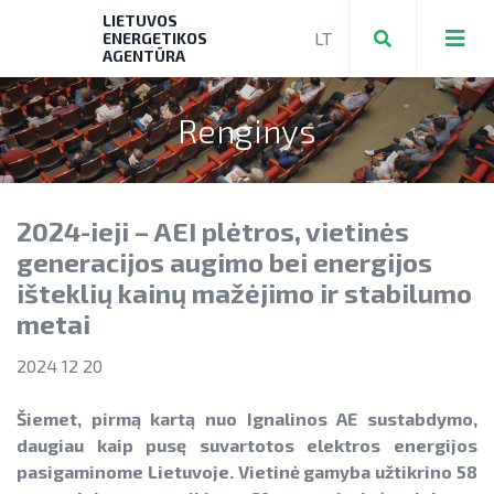
LIETUVOS
ENERGETIKOS
AGENTŪRA
Renginys
Teikti ir valdyti paraiškas bei mokėjimo
prašymus
2024-ieji – AEI plėtros, vietinės
Mokėjimo prašymų formos, dokumentai
Aktuali AEI statistika
generacijos augimo bei energijos
► PRIVAČIŲ ELEKTROMOBILIŲ ĮKROVIMO
išteklių kainų mažėjimo ir stabilumo
AIE plėtros galimybių žemėlapis
PRIEIGŲ ĮRENGIMAS
metai
Saulės elektrinių modulių ir elektros
NENS įgyvendinimo stebėsena
► KATILŲ KEITIMAS
energijos kaupimo įrenginių kainos
2024 12 20
NEKS veiksmų plano įgyvendinimo
► PARAMA ENERGIJOS KAUPIMO
Energetikos bendrijos
stebėsena
Šiemet, pirmą kartą nuo Ignalinos AE sustabdymo,
Energetika išsamiai
ĮRENGINIAMS
daugiau kaip pusę suvartotos elektros energijos
Jūrinės vėjo energetikos plėtra
Elektros energetikos sektorius
► PARAMA SAULĖS ELEKTRINĖMS
pasigaminome Lietuvoje. Vietinė gamyba užtikrino 58
Vandenilis