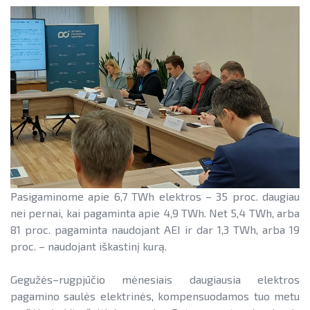
Teisinė aplinka
Teisinė aplinka
Viešųjų pastatų atnaujinimas
Pasigaminome apie 6,7 TWh elektros – 35 proc. daugiau
nei pernai, kai pagaminta apie 4,9 TWh. Net 5,4 TWh, arba
81 proc. pagaminta naudojant AEI ir dar 1,3 TWh, arba 19
proc. – naudojant iškastinį kurą.
Gegužės–rugpjūčio mėnesiais daugiausia elektros
pagamino saulės elektrinės, kompensuodamos tuo metu