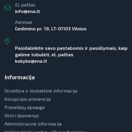
El. paštas
info@ena.lt
Adresas
Gedimino pr. 19, LT-01103 Vilnius
Pasidalinkite savo pastabomis ir pasiūlymais, kaip
galime tobulėti, el. paštas
kokybe@ena.lt
Informacija
Struktūra ir kontaktinė informacija
Korupcijos prevencija
Pranešėjų apsauga
Atviri duomenys
Administracinė informacija
Veiklos tikslai, sritys, rūšys ir funkcijos