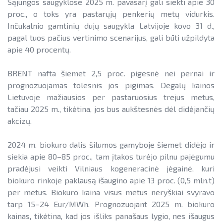
Sąjungos saugyklose 2025 m. pavasarį gali siekti apie 30
proc., o toks yra pastarųjų penkerių metų vidurkis.
Inčukalnio gamtinių dujų saugykla Latvijoje kovo 31 d.,
pagal tuos pačius vertinimo scenarijus, gali būti užpildyta
apie 40 procentų.
BRENT nafta šiemet 2,5 proc. pigesnė nei pernai ir
prognozuojamas tolesnis jos pigimas. Degalų kainos
Lietuvoje mažiausios per pastaruosius trejus metus,
tačiau 2025 m., tikėtina, jos bus aukštesnės dėl didėjančių
akcizų.
2024 m. biokuro dalis šilumos gamyboje šiemet didėjo ir
siekia apie 80–85 proc., tam įtakos turėjo pilnu pajėgumu
pradėjusi veikti Vilniaus kogeneracinė jėgainė, kuri
biokuro rinkoje paklausą išaugino apie 13 proc. (0,5 mln.t)
per metus. Biokuro kaina visus metus neryškiai svyravo
tarp 15–24 Eur/MWh. Prognozuojant 2025 m. biokuro
kainas, tikėtina, kad jos išliks panašaus lygio, nes išaugus