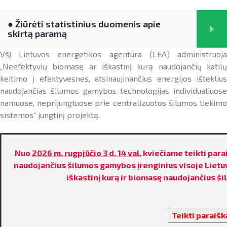
mokymų medžiaga
SAUSUMOJE
Reklaminiai paveikslėliai (baneriai)
● Žiūrėti statistinius duomenis apie
galiojantys kvietimai teikti paraiškas
skirtą paramą
paramai viešinti
DUK
VšĮ Lietuvos energetikos agentūra (LEA) administruoja
„Neefektyvių biomasę ar iškastinį kurą naudojančių katilų
baigę galioti kvietimai teikti paraiškas
keitimo į efektyvesnes, atsinaujinančius energijos išteklius
naudojančias šilumos gamybos technologijas individualiuose
► PARAMA ENERGIJOS KAUPIMO ĮRENGINIAMS
Aktuali AEI statistika
namuose, neprijungtuose prie centralizuotos šilumos tiekimo
sistemos“ jungtinį projektą.
► PARAMA SAULĖS ELEKTRINĖMS SAUSUMOJE
AIE plėtros galimybių žemėlapis
REKLAMINIAI PAVEIKSLĖLIAI (BANERIAI) PARAMAI
Saulės elektrinių modulių ir elektros
NENS įgyvendinimo stebėsena
VIEŠINTI
Nuo
2026 m. rugpjūčio 3 d. 14 val.
kviečiame teikti par
energijos kaupimo įrenginių kainos
naudojančius šilumos gamybos įrenginius visoje Lietuv
NEKS veiksmų plano įgyvendinimo
Energetikos bendrijos
iškastinį kurą ir biomasę naudojančius š
stebėsena
Energetika išsamiai
Jūrinės vėjo energetikos plėtra
Elektros energetikos sektorius
Vandenilis
Informacija apie paslaugų teikimą
Teikti paraišk
Gamtinių dujų sektorius