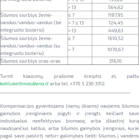
> 13
564,62
Šilumos siurblys žemė-
≤ 7
1187,95
vanduo/vanduo-vanduo (be
> 7 ≤ 13
724,45
integruoto boilerio)
> 13
449,63
Šilumos siurblys žemė-
≤ 7
1610,52
vanduo/vanduo-vanduo (su
> 7
1070,67
integruotu boileriu)
Šilumos siurblys oras-oras
316,10
Turint klausimų, prašome kreiptis el. paštu
katilukeitimas@ena.lt
arba tel. +370 5 230 3312.
____________________________________________________________
Kompensacijos gyventojams (namų ūkiams) naujiems šilumos
gamybos įrenginiams įsigyti ir įrengti, keičiant savo
individualius neefektyvius biomasę, arba iškastinį kurą
naudojančius katilus, arba šilumos gamybos įrenginius, kurie
pagal savo paskirtį neturi galimybės tiekti šilumos į vandens