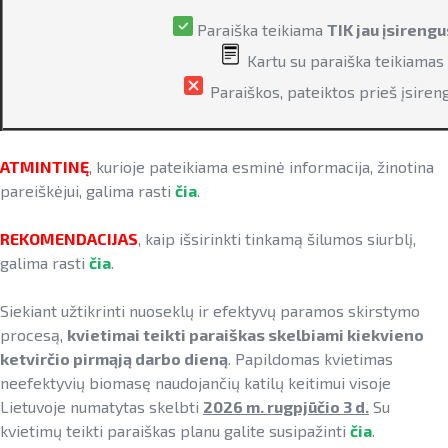
Pažangos skatinant AEI plėtrą
LIFE IP EnerLIT
Degalų ir naftos sektorius
Paraiška teikiama
TIK jau įsireng
ataskaitos ir kiti dokumentai
Kartu su paraiška teikiamas
ENSMOV Plus
Kelių transporto sektorius
AEI transporte
Paraiškos, pateiktos prieš įsiren
EVE didinimo veiksmų planas
PA Energy
Šilumos energijos ir biokuro sektorius
Informacija apie AEI sistemas ir
Pažangos įgyvendinant EVE tikslus
įrenginius
CompositeCircle
ataskaitos
ATMINTINĘ
, kurioje pateikiama esminė informacija, žinotina
AIE gamybos įrenginių montuotojų
LEAPto11
pareiškėjui, galima rasti
čia
.
Energijos tiekėjų ir įmonių sutaupymo
atestavimo sistema
susitarimų įgyvendinimas
StreamSAVEplus
REKOMENDACIJAS
, kaip išsirinkti tinkamą šilumos siurblį,
Savivaldybių AIE naudojimo plėtros
galima rasti
čia
.
Energijos vartojimo auditas
»Projektų archyvas«
veiksmų planai
EVE skatinimo ir viešinimo darbai
Rekomendacijos saulės elektrinėms
Siekiant užtikrinti nuoseklų ir efektyvų paramos skirstymo
įrengti ant stogo
procesą,
kvietimai teikti paraiškas skelbiami kiekvieno
EVE vertinimo įrankiai
ketvirčio pirmąją darbo dieną
. Papildomas kvietimas
Procedūros ir leidimai
neefektyvių biomasę naudojančių katilų keitimui visoje
Viešuosius interesus atitinkančių
Lietuvoje numatytas skelbti
2026 m. rugpjūčio 3 d.
Su
paslaugų diferencijavimas
Leidiniai
kvietimų teikti paraiškas planu galite susipažinti
čia
.
Teisinė aplinka