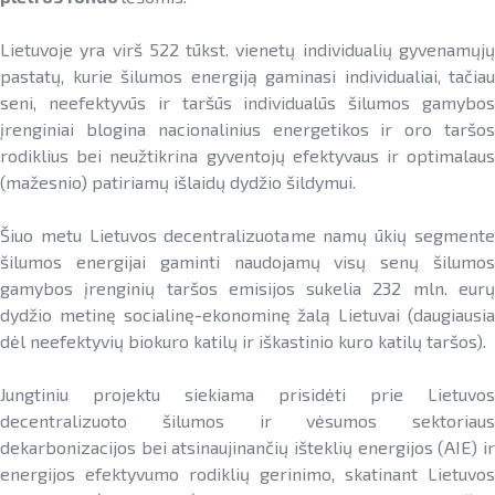
Lietuvoje yra virš 522 tūkst. vienetų individualių gyvenamųjų
pastatų, kurie šilumos energiją gaminasi individualiai, tačiau
seni, neefektyvūs ir taršūs individualūs šilumos gamybos
įrenginiai blogina nacionalinius energetikos ir oro taršos
rodiklius bei neužtikrina gyventojų efektyvaus ir optimalaus
(mažesnio) patiriamų išlaidų dydžio šildymui.
Šiuo metu Lietuvos decentralizuotame namų ūkių segmente
šilumos energijai gaminti naudojamų visų senų šilumos
gamybos įrenginių taršos emisijos sukelia 232 mln. eurų
dydžio metinę socialinę-ekonominę žalą Lietuvai (daugiausia
dėl neefektyvių biokuro katilų ir iškastinio kuro katilų taršos).
Jungtiniu projektu siekiama prisidėti prie Lietuvos
decentralizuoto šilumos ir vėsumos sektoriaus
dekarbonizacijos bei atsinaujinančių išteklių energijos (AIE) ir
energijos efektyvumo rodiklių gerinimo, skatinant Lietuvos