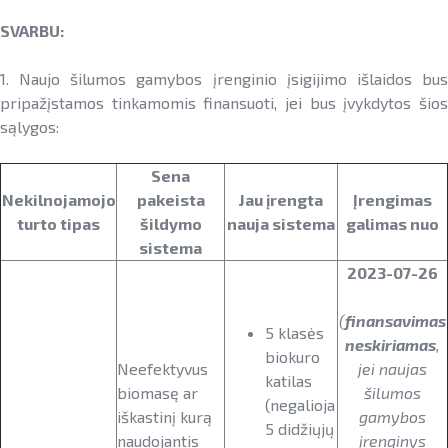
Teisinė aplinka
SVARBU:
Viešųjų pastatų atnaujinimas
1. Naujo šilumos gamybos įrenginio įsigijimo išlaidos bus
pripažįstamos tinkamomis finansuoti, jei bus įvykdytos šios
sąlygos:
Sena
Nekilnojamojo
pakeista
Jau įrengta
Įrengimas
turto tipas
šildymo
nauja sistema
galimas nuo
sistema
2023-07-26
(
finansavimas
5 klasės
neskiriamas
,
biokuro
Neefektyvus
jei naujas
katilas
biomasę ar
šilumos
(negalioja
iškastinį kurą
gamybos
5 didžiųjų
naudojantis
įrenginys