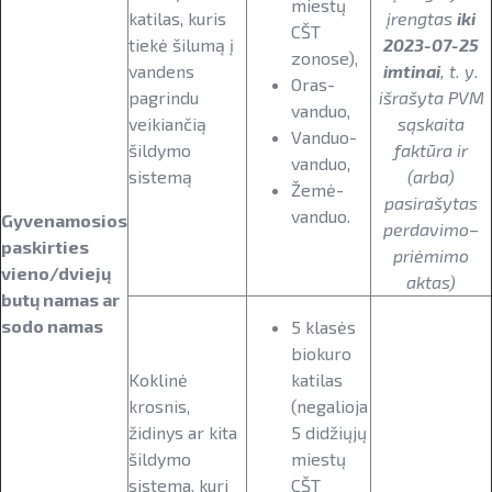
miestų
katilas, kuris
įrengtas
iki
CŠT
tiekė šilumą į
2023-07-25
zonose),
vandens
imtinai
, t. y.
Oras-
pagrindu
išrašyta PVM
vanduo,
veikiančią
sąskaita
Vanduo-
šildymo
faktūra ir
vanduo,
sistemą
(arba)
Žemė-
pasirašytas
vanduo.
Gyvenamosios
perdavimo–
paskirties
priėmimo
vieno/dviejų
aktas)
butų namas ar
sodo namas
5 klasės
biokuro
Koklinė
katilas
krosnis,
(negalioja
židinys ar kita
5 didžiųjų
šildymo
miestų
sistema, kuri
CŠT