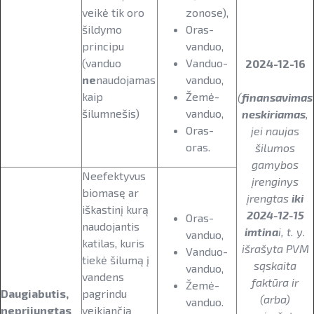
veikė tik oro
zonose),
šildymo
Oras-
principu
vanduo,
(vanduo
Vanduo-
2024-12-16
ne
naudojamas
vanduo,
kaip
Žemė-
(
finansavimas
šilumnešis)
vanduo,
neskiriamas
,
Oras-
jei naujas
oras.
šilumos
gamybos
Neefektyvus
įrenginys
biomasę ar
įrengtas
iki
iškastinį kurą
2024-12-15
Oras-
naudojantis
imtina
i, t. y.
vanduo,
katilas, kuris
išrašyta PVM
Vanduo-
tiekė šilumą į
sąskaita
vanduo,
vandens
faktūra ir
Žemė-
Daugiabutis,
pagrindu
(arba)
vanduo.
neprijungtas
veikiančią