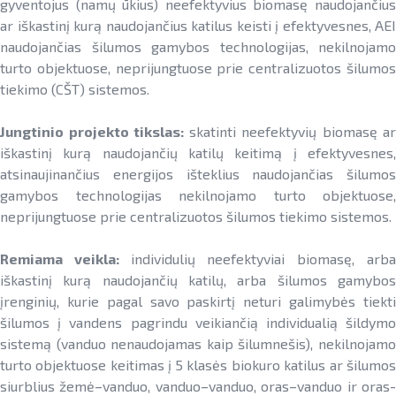
gyventojus (namų ūkius) neefektyvius biomasę naudojančius
ar iškastinį kurą naudojančius katilus keisti į efektyvesnes, AEI
naudojančias šilumos gamybos technologijas, nekilnojamo
turto objektuose, neprijungtuose prie centralizuotos šilumos
tiekimo (CŠT) sistemos.
Jungtinio projekto tikslas:
skatinti neefektyvių biomasę ar
iškastinį kurą naudojančių katilų keitimą į efektyvesnes,
atsinaujinančius energijos išteklius naudojančias šilumos
gamybos technologijas nekilnojamo turto objektuose,
neprijungtuose prie centralizuotos šilumos tiekimo sistemos.
Remiama veikla:
individulių
neefektyviai biomasę, arba
iškastinį kurą naudojančių katilų, arba šilumos gamybos
įrenginių, kurie pagal savo paskirtį neturi galimybės tiekti
šilumos į vandens pagrindu veikiančią individualią šildymo
sistemą (vanduo nenaudojamas kaip šilumnešis), nekilnojamo
turto objektuose keitimas į
5 klasės biokuro katilus ar šilumo
siurblius žemė–vanduo, vanduo–vanduo, oras–vanduo ir oras-