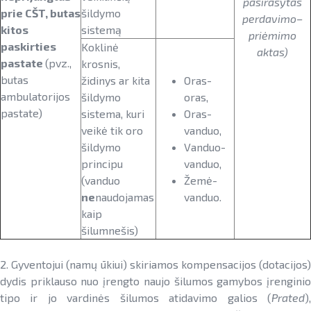
pasirašytas
prie CŠT, butas
šildymo
perdavimo–
kitos
sistemą
priėmimo
paskirties
Koklinė
aktas)
pastate
(pvz.,
krosnis,
butas
židinys ar kita
Oras-
ambulatorijos
šildymo
oras,
pastate)
sistema, kuri
Oras-
veikė tik oro
vanduo,
šildymo
Vanduo-
principu
vanduo,
(vanduo
Žemė-
ne
naudojamas
vanduo.
kaip
šilumnešis)
2. Gyventojui (namų ūkiui) skiriamos kompensacijos (dotacijos)
dydis priklauso nuo įrengto naujo šilumos gamybos įrenginio
tipo ir jo vardinės šilumos atidavimo galios (
Prated
),