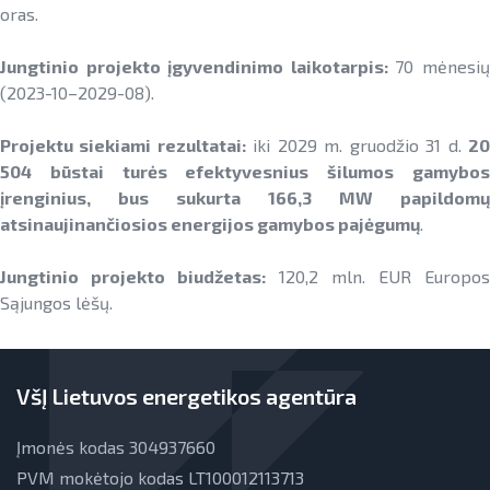
oras.
Jungtinio projekto įgyvendinimo laikotarpis:
70 mėnesi
(2023-10–2029-08).
Projektu siekiami rezultatai:
iki 2029 m. gruodžio 31 d.
2
504 būstai turės efektyvesnius šilumos gamybos
įrenginius, bus sukurta 166,3 MW papildomų
atsinaujinančiosios energijos gamybos pajėgumų
.
Jungtinio projekto biudžetas:
120,2 mln. EUR Europos
Sąjungos lėšų.
VšĮ Lietuvos energetikos agentūra
Įmonės kodas 304937660
PVM mokėtojo kodas LT100012113713