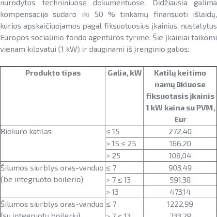
nurodytos techniniuose dokumentuose. Didžiausia galima
kompensacija sudaro iki 50 % tinkamų finansuoti išlaidų,
kurios apskaičiuojamos pagal fiksuotuosius įkainius, nustatytus
Europos socialinio fondo agentūros tyrime. Šie įkainiai taikomi
vienam kilovatui (1 kW) ir dauginami iš įrenginio galios:
Produkto tipas
Galia, kW
Katilų keitimo
namų ūkiuose
fiksuotasis įkainis
1 kW kaina su PVM,
Eur
Biokuro katilas
≤ 15
272,40
> 15 ≤ 25
166,20
> 25
108,04
Šilumos siurblys oras-vanduo
≤ 7
903,49
(be integruoto boilerio)
> 7 ≤ 13
591,38
> 13
473,14
Šilumos siurblys oras-vanduo
≤ 7
1222,99
(su integruotu boileriu)
> 7 ≤ 13
733,28