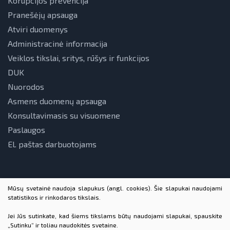
Korupcijos prevencija
Pranešėjų apsauga
Atviri duomenys
Administracinė informacija
Veiklos tikslai, sritys, rūšys ir funkcijos
DUK
Nuorodos
Asmens duomenų apsauga
Konsultavimasis su visuomene
Paslaugos
El. paštas darbuotojams
Mūsų svetainė naudoja slapukus (angl. cookies). Šie slapukai naudojami
statistikos ir rinkodaros tikslais.
Jei Jūs sutinkate, kad šiems tikslams būtų naudojami slapukai, spauskite
„Sutinku“ ir toliau naudokitės svetaine.
© 2026 VšĮ Lietuvos energetikos agentūra. Visos teisės