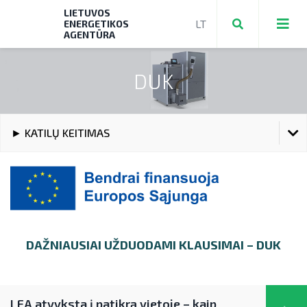
LIETUVOS
ENERGETIKOS
AGENTŪRA
DUK
Teikti ir valdyti paraiškas bei mokėjimo
prašymus
► KATILŲ KEITIMAS
Mokėjimo prašymų formos, dokumentai
TEIKTI IR VALDYTI PARAIŠKAS BEI MOKĖJIMO PRAŠYMUS
► PRIVAČIŲ ELEKTROMOBILIŲ ĮKROVIMO
PRIEIGŲ ĮRENGIMAS
MOKĖJIMO PRAŠYMŲ FORMOS, DOKUMENTAI
► KATILŲ KEITIMAS
► PRIVAČIŲ ELEKTROMOBILIŲ ĮKROVIMO PRIEIGŲ
DAŽNIAUSIAI UŽDUODAMI KLAUSIMAI – DUK
ĮRENGIMAS
► PARAMA ENERGIJOS KAUPIMO
ĮRENGINIAMS
► KATILŲ KEITIMAS
► PARAMA SAULĖS ELEKTRINĖMS
LEA atvyksta į patikrą vietoje – kaip