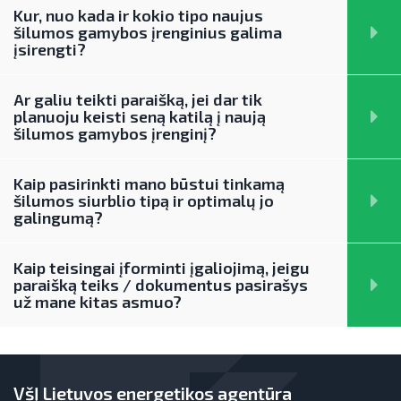
Teisinė aplinka
Kur, nuo kada ir kokio tipo naujus
šilumos gamybos įrenginius galima
Viešųjų pastatų atnaujinimas
įsirengti?
Ar galiu teikti paraišką, jei dar tik
planuoju keisti seną katilą į naują
šilumos gamybos įrenginį?
Kaip pasirinkti mano būstui tinkamą
šilumos siurblio tipą ir optimalų jo
galingumą?
Kaip teisingai įforminti įgaliojimą, jeigu
paraišką teiks / dokumentus pasirašys
už mane kitas asmuo?
VšĮ Lietuvos energetikos agentūra