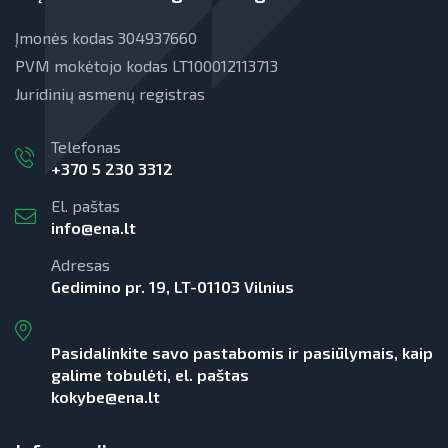
Įmonės kodas 304937660
PVM mokėtojo kodas LT100012113713
Juridinių asmenų registras
Telefonas
+370 5 230 3312
El. paštas
info@ena.lt
Adresas
Gedimino pr. 19, LT-01103 Vilnius
Pasidalinkite savo pastabomis ir pasiūlymais, kaip
galime tobulėti, el. paštas
kokybe@ena.lt