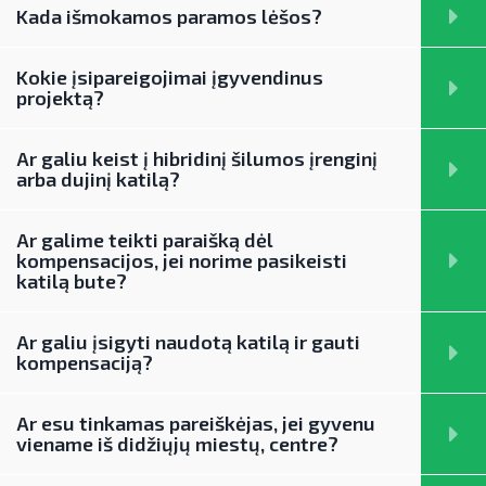
Kada išmokamos paramos lėšos?
Pažangos skatinant AEI plėtrą
LIFE IP EnerLIT
Degalų ir naftos sektorius
ataskaitos ir kiti dokumentai
ENSMOV Plus
Kelių transporto sektorius
Kokie įsipareigojimai įgyvendinus
AEI transporte
projektą?
EVE didinimo veiksmų planas
PA Energy
Šilumos energijos ir biokuro sektorius
Informacija apie AEI sistemas ir
Pažangos įgyvendinant EVE tikslus
įrenginius
Ar galiu keist į hibridinį šilumos įrenginį
CompositeCircle
ataskaitos
arba dujinį katilą?
AIE gamybos įrenginių montuotojų
LEAPto11
Energijos tiekėjų ir įmonių sutaupymo
atestavimo sistema
Ar galime teikti paraišką dėl
susitarimų įgyvendinimas
StreamSAVEplus
kompensacijos, jei norime pasikeisti
Savivaldybių AIE naudojimo plėtros
katilą bute?
Energijos vartojimo auditas
»Projektų archyvas«
veiksmų planai
EVE skatinimo ir viešinimo darbai
Rekomendacijos saulės elektrinėms
Ar galiu įsigyti naudotą katilą ir gauti
kompensaciją?
įrengti ant stogo
EVE vertinimo įrankiai
Procedūros ir leidimai
Viešuosius interesus atitinkančių
Ar esu tinkamas pareiškėjas, jei gyvenu
paslaugų diferencijavimas
viename iš didžiųjų miestų, centre?
Leidiniai
Teisinė aplinka