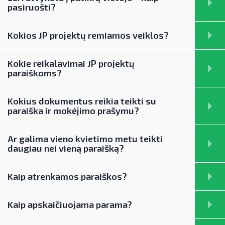
mokymų medžiaga
SAUSUMOJE
pasiruošti?
Reklaminiai paveikslėliai (baneriai)
galiojantys kvietimai teikti paraiškas
paramai viešinti
Kokios JP projektų remiamos veiklos?
DUK
Kokie reikalavimai JP projektų
baigę galioti kvietimai teikti paraiškas
paraiškoms?
► PARAMA ENERGIJOS KAUPIMO ĮRENGINIAMS
Aktuali AEI statistika
Kokius dokumentus reikia teikti su
paraiška ir mokėjimo prašymu?
► PARAMA SAULĖS ELEKTRINĖMS SAUSUMOJE
AIE plėtros galimybių žemėlapis
Ar galima vieno kvietimo metu teikti
REKLAMINIAI PAVEIKSLĖLIAI (BANERIAI) PARAMAI
Saulės elektrinių modulių ir elektros
NENS įgyvendinimo stebėsena
daugiau nei vieną paraišką?
VIEŠINTI
energijos kaupimo įrenginių kainos
NEKS veiksmų plano įgyvendinimo
Energetikos bendrijos
Kaip atrenkamos paraiškos?
stebėsena
Energetika išsamiai
Jūrinės vėjo energetikos plėtra
Elektros energetikos sektorius
Kaip apskaičiuojama parama?
Vandenilis
Informacija apie paslaugų teikimą
Gamtinių dujų sektorius