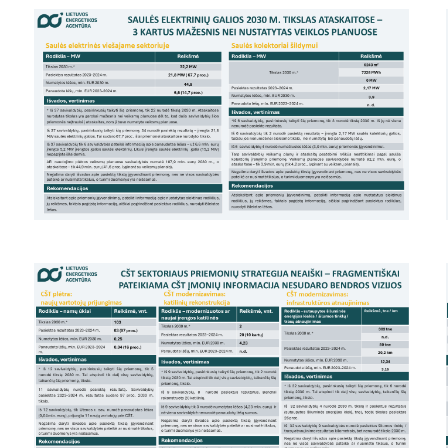
EVE skatinimo ir viešinimo darbai
EVE vertinimo įrankiai
Viešuosius interesus atitinkančių
paslaugų diferencijavimas
Teisinė aplinka
Viešųjų pastatų atnaujinimas