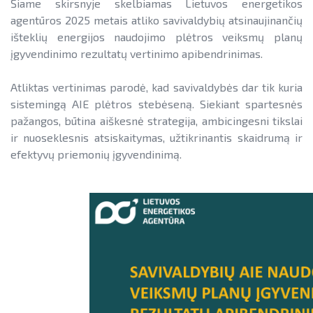
SAUSUMOJE
KAUPIMO ĮRENGINIŲ KAINOS
Šiame skirsnyje skelbiamas Lietuvos energetikos
agentūros 2025 metais atliko savivaldybių atsinaujinančių
Pažangos skatinant AEI plėtrą
Reklaminiai paveikslėliai (baneriai)
ENERGETIKOS BENDRIJOS
išteklių energijos naudojimo plėtros veiksmų planų
ataskaitos ir kiti dokumentai
paramai viešinti
įgyvendinimo rezultatų vertinimo apibendrinimas.
JŪRINĖS VĖJO ENERGETIKOS PLĖTRA
AEI transporte
Atliktas vertinimas parodė, kad savivaldybės dar tik kuria
Informacija apie AEI sistemas ir
VANDENILIS
sistemingą AIE plėtros stebėseną. Siekiant spartesnės
įrenginius
pažangos, būtina aiškesnė strategija, ambicingesni tikslai
PAŽANGOS SKATINANT AEI PLĖTRĄ ATASKAITOS IR KITI
ir nuoseklesnis atsiskaitymas, užtikrinantis skaidrumą ir
AIE gamybos įrenginių montuotojų
DOKUMENTAI
efektyvų priemonių įgyvendinimą.
atestavimo sistema
AEI TRANSPORTE
Savivaldybių AIE naudojimo plėtros
veiksmų planai
INFORMACIJA APIE AEI SISTEMAS IR ĮRENGINIUS
Rekomendacijos saulės elektrinėms
AIE GAMYBOS ĮRENGINIŲ MONTUOTOJŲ ATESTAVIMO
įrengti ant stogo
SISTEMA
Procedūros ir leidimai
SAVIVALDYBIŲ AIE NAUDOJIMO PLĖTROS VEIKSMŲ
PLANAI
Leidiniai