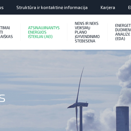
us
Struktūra ir kontaktinė informacija
Karjera
E
NENS IR NEKS
ENERGET
ETIMAI
ATSINAUJINANTYS
VEIKSMŲ
DUOMEN
TI
ENERGIJOS
PLANO
ANALIZĖ
AIŠKAS
IŠTEKLIAI (AEI)
ĮGYVENDINIMO
(EDA)
STEBĖSENA
s