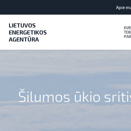
Apie m
LIETUVOS
KVI
ENERGETIKOS
TEIK
PAR
AGENTŪRA
Šilumos ūkio sriti