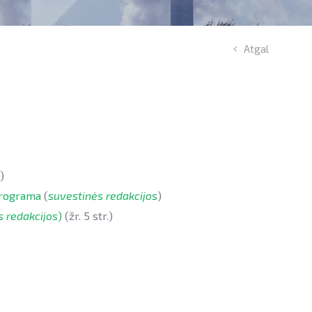
Atgal
)
programa
(
suvestinės redakcijos
)
s redakcijos
)
(žr. 5 str.)