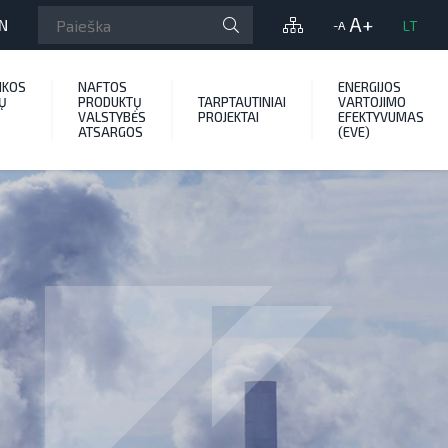
A+
N
LT
-A
IKOS
NAFTOS
ENERGIJOS
Ų
PRODUKTŲ
TARPTAUTINIAI
VARTOJIMO
VALSTYBĖS
PROJEKTAI
EFEKTYVUMAS
ATSARGOS
(EVE)