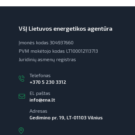
VšĮ Lietuvos energetikos agentūra
Įmonės kodas 304937660
PVM mokėtojo kodas LT100012113713
Juridinių asmenų registras
Telefonas
+370 5 230 3312
El. paštas
info@ena.lt
Adresas
Gedimino pr. 19, LT-01103 Vilnius