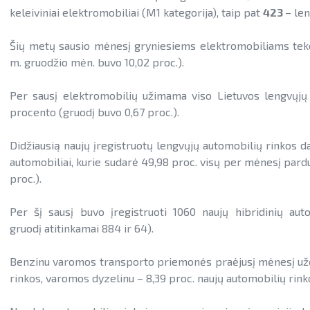
keleiviniai elektromobiliai (M1 kategorija), taip pat
423
– len
Šių metų sausio mėnesį gryniesiems elektromobiliams teko
m. gruodžio mėn. buvo 10,02 proc.).
Per sausį elektromobilių užimama viso Lietuvos lengvųjų k
procento (gruodį buvo 0,67 proc.).
Didžiausią naujų įregistruotų lengvųjų automobilių rinkos dalį
automobiliai, kurie sudarė 49,98 proc. visų per mėnesį pard
proc.).
Per šį sausį buvo įregistruoti 1060 naujų hibridinių aut
gruodį atitinkamai 884 ir 64).
Benzinu varomos transporto priemonės praėjusį mėnesį užėm
rinkos, varomos dyzelinu – 8,39 proc. naujų automobilių rink