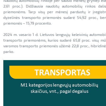
Naudotų automobilių rinkoje per sausio mėnesį grynieji el
2,61 proc.). Didžiausia naudotų automobilių rinkos d
priemonėms. Tarp visų per mėnesį parduotų ir įregistr
dyzelinės transporto priemonės sudarė 54,92 proc., ben
priemonės – 15,79 procento.
2024 m. vasario 1 d. Lietuvos lengvųjų keleivinių automobi
transporto priemonėms, kurios sudarė 65,8 proc. visų mūs
varomos transporto priemonės užėmė 22,8 proc., hibridinė
parko.