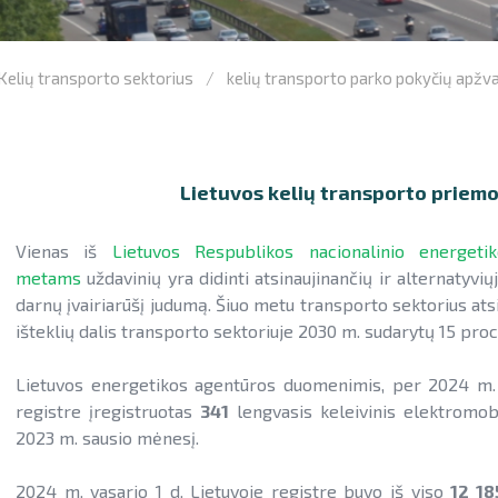
Kelių transporto sektorius
kelių transporto parko pokyčių apžv
Lietuvos kelių transporto priem
Vienas iš
Lietuvos Respublikos nacionalinio energet
metams
uždavinių yra didinti atsinaujinančių ir alternatyvi
darnų įvairiarūšį judumą. Šiuo metu transporto sektorius atsil
išteklių dalis transporto sektoriuje 2030 m. sudarytų 15 pro
Lietuvos energetikos agentūros duomenimis, per 2024 m. 
registre įregistruotas
341
lengvasis keleivinis elektromobi
2023 m. sausio mėnesį.
2024 m. vasario 1 d. Lietuvoje registre buvo iš viso
12 18