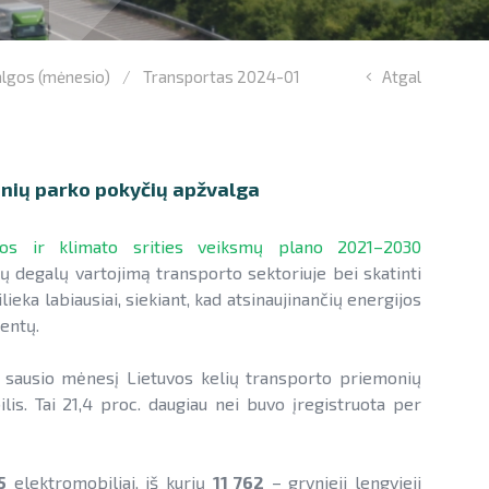
algos (mėnesio)
Transportas 2024-01
Atgal
onių parko pokyčių apžvalga
ikos ir klimato srities veiksmų plano 2021–2030
ųjų degalų vartojimą transporto sektoriuje bei skatinti
ieka labiausiai, siekiant, kad atsinaujinančių energijos
centų.
sausio mėnesį Lietuvos kelių transporto priemonių
lis. Tai 21,4 proc. daugiau nei buvo įregistruota per
5
elektromobiliai, iš kurių
11 762
– grynieji lengvieji