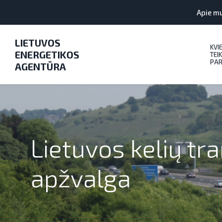
Apie m
LIETUVOS
KVI
ENERGETIKOS
TEIK
PAR
AGENTŪRA
Lietuvos kelių t
apžvalga