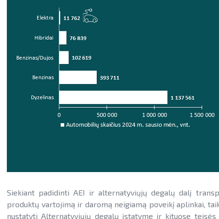
Siekiant padidinti AEI ir alternatyviųjų degalų dalį trans
produktų vartojimą ir daromą neigiamą poveikį aplinkai, tai
nustatyti Alternatyviųjų degalų įstatyme ir kituose teisės 