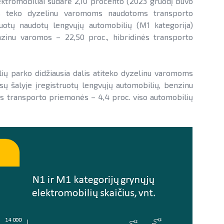
ektromobiliai sudarė 2,10 procento (2023 gruodį buvo
alis teko dyzelinu varomoms naudotoms transporto
uotų naudotų lengvųjų automobilių (M1 kategorija)
zinu varomos – 22,50 proc., hibridinės transporto
lių parko didžiausia dalis atiteko dyzelinu varomoms
ų šalyje įregistruotų lengvųjų automobilių, benzinu
s transporto priemonės – 4,4 proc. viso automobilių