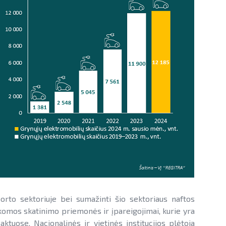
porto sektoriuje bei sumažinti šio sektoriaus naftos
komos skatinimo priemonės ir įpareigojimai, kurie yra
aktuose. Nacionalinės ir vietinės institucijos plėtoja