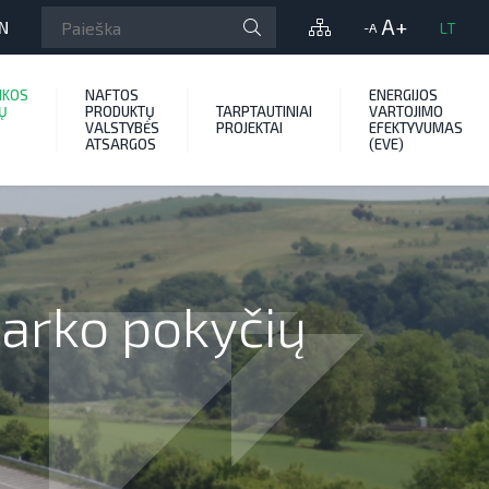
A+
N
LT
-A
IKOS
NAFTOS
ENERGIJOS
Ų
PRODUKTŲ
TARPTAUTINIAI
VARTOJIMO
VALSTYBĖS
PROJEKTAI
EFEKTYVUMAS
ATSARGOS
(EVE)
parko pokyčių