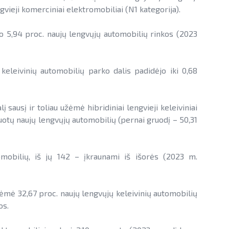
gvieji komerciniai elektromobiliai (N1 kategorija).
 5,94 proc. naujų lengvųjų automobilių rinkos (2023
eleivinių automobilių parko dalis padidėjo iki 0,68
 sausį ir toliau užėmė hibridiniai lengvieji keleiviniai
uotų naujų lengvųjų automobilių (pernai gruodį – 50,31
omobilių, iš jų 142 – įkraunami iš išorės (2023 m.
ė 32,67 proc. naujų lengvųjų keleivinių automobilių
os.