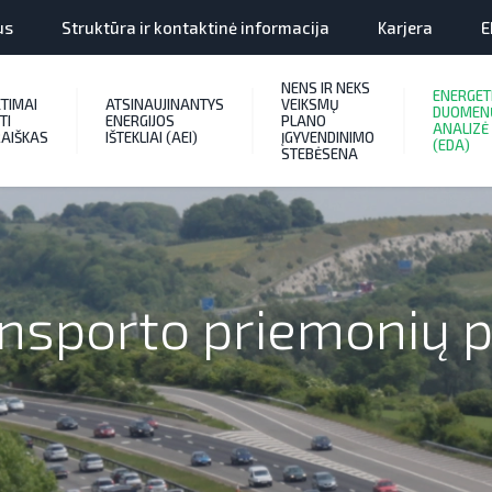
us
Struktūra ir kontaktinė informacija
Karjera
E
NENS IR NEKS
ENERGET
ETIMAI
ATSINAUJINANTYS
VEIKSMŲ
DUOMEN
TI
ENERGIJOS
PLANO
ANALIZĖ
AIŠKAS
IŠTEKLIAI (AEI)
ĮGYVENDINIMO
(EDA)
STEBĖSENA
ransporto priemonių 