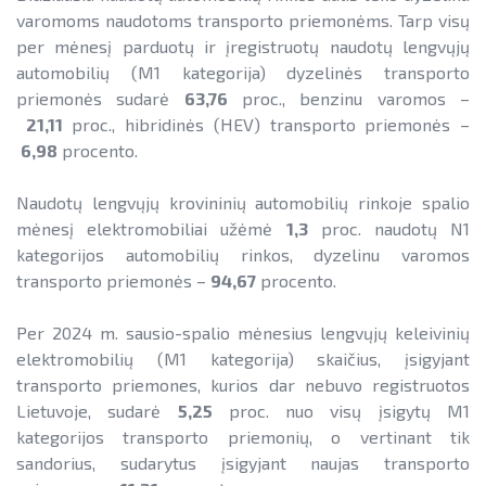
varomoms naudotoms transporto priemonėms. Tarp visų
per mėnesį parduotų ir įregistruotų naudotų lengvųjų
automobilių (M1 kategorija) dyzelinės transporto
priemonės sudarė
63,76
proc., benzinu varomos –
21,11
proc., hibridinės (HEV) transporto priemonės –
6,98
procento.
Naudotų lengvųjų krovininių automobilių rinkoje spalio
mėnesį elektromobiliai užėmė
1,3
proc. naudotų N1
kategorijos automobilių rinkos, dyzelinu varomos
transporto priemonės –
94,67
procento.
Per 2024 m. sausio-spalio mėnesius lengvųjų keleivinių
elektromobilių (M1 kategorija) skaičius, įsigyjant
transporto priemones, kurios dar nebuvo registruotos
Lietuvoje, sudarė
5,25
proc. nuo visų įsigytų M1
kategorijos transporto priemonių, o vertinant tik
sandorius, sudarytus įsigyjant naujas transporto