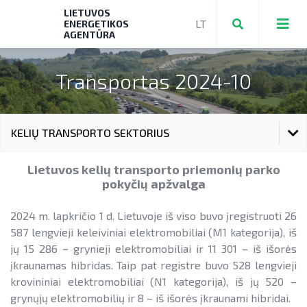
LIETUVOS
ENERGETIKOS
AGENTŪRA
Transportas 2024-10
Teikti ir valdyti paraiškas bei mokėjimo
prašymus
KELIŲ TRANSPORTO SEKTORIUS
Mokėjimo prašymų formos, dokumentai
Aktuali AEI statistika
ENERGETIKA IŠSAMIAI
Lietuvos kelių transporto priemonių parko
► PRIVAČIŲ ELEKTROMOBILIŲ ĮKROVIMO
AIE plėtros galimybių žemėlapis
pokyčių apžvalga
PRIEIGŲ ĮRENGIMAS
ELEKTROS ENERGETIKOS SEKTORIUS
Saulės elektrinių modulių ir elektros
NENS įgyvendinimo stebėsena
2024 m. lapkričio 1 d. Lietuvoje iš viso buvo įregistruoti 26
► KATILŲ KEITIMAS
energijos kaupimo įrenginių kainos
GAMTINIŲ DUJŲ SEKTORIUS
587 lengvieji keleiviniai elektromobiliai (M1 kategorija), iš
NEKS veiksmų plano įgyvendinimo
► PARAMA ENERGIJOS KAUPIMO
jų 15 286 – grynieji elektromobiliai ir 11 301 – iš išorės
Energetikos bendrijos
stebėsena
Energetika išsamiai
DEGALŲ IR NAFTOS SEKTORIUS
ĮRENGINIAMS
įkraunamas hibridas. Taip pat registre buvo 528 lengvieji
Jūrinės vėjo energetikos plėtra
krovininiai elektromobiliai (N1 kategorija), iš jų 520 –
Elektros energetikos sektorius
► PARAMA SAULĖS ELEKTRINĖMS
KELIŲ TRANSPORTO SEKTORIUS
grynųjų elektromobilių ir 8 – iš išorės įkraunami hibridai.
Vandenilis