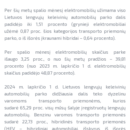
SAUSUMOJE
Gamtinių dujų sektorius
kelių transporto parko pokyčių apžvalgos (mėnesio)
Per šių metų spalio mėnesį elektromobilių užimama viso
Pažangos skatinant AEI plėtrą
Reklaminiai paveikslėliai (baneriai)
Degalų ir naftos sektorius
Lietuvos lengvųjų keleivinių automobilių parko dalis
ataskaitos ir kiti dokumentai
paramai viešinti
vidutinių išlaidų degalams pokyčių apžvalgos
padidėjo iki 1,51 procento (grynieji elektromobiliai
Kelių transporto sektorius
(ketvirčio)
AEI transporte
užėmė 0,87 proc. šios kategorijos transporto priemonių
parko, o iš išorės įkraunami hibridai – 0,64 procento).
Šilumos energijos ir biokuro sektorius
kitos kelių transporto apžvalgos
Informacija apie AEI sistemas ir
įrenginius
Per spalio mėnesį elektromobilių skaičius parke
ŠILUMOS ENERGIJOS IR BIOKURO SEKTORIUS
išaugo 3,25 proc., o nuo šių metų pradžios – 39,81
AIE gamybos įrenginių montuotojų
procento (nuo 2023 m. lapkričio 1 d. elektromobilių
atestavimo sistema
skaičius padidėjo 48,87 procento).
Informacija apie paslaugų teikimą
Savivaldybių AIE naudojimo plėtros
veiksmų planai
2024 m. lapkričio 1 d. Lietuvos lengvųjų keleivinių
LIFE IP EnerLIT
automobilių parko didžiausia dalis teko dyzelinu
Rekomendacijos saulės elektrinėms
varomoms transporto priemonėms, kurios
ENSMOV Plus
įrengti ant stogo
sudarė 65,29 proc. visų mūsų šalyje įregistruotų lengvųjų
EVE didinimo veiksmų planas
PA Energy
automobilių. Benzinu varomos transporto priemonės
Procedūros ir leidimai
sudarė 22,73 proc., hibridinės transporto priemonės
Pažangos įgyvendinant EVE tikslus
CompositeCircle
Leidiniai
(HEV – hibridiniai automobiliai, išskyrus iš išorės
ataskaitos