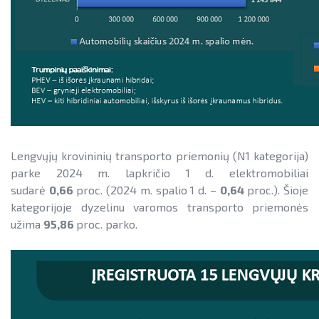
Lengvųjų krovininių transporto priemonių (N1 kategorija)
parke 2024 m. lapkričio 1 d. elektromobiliai
sudarė
0,66
proc. (2024 m. spalio 1 d. –
0,64
proc.). Šioje
kategorijoje dyzelinu varomos transporto priemonės
užima
95,86
proc. parko.