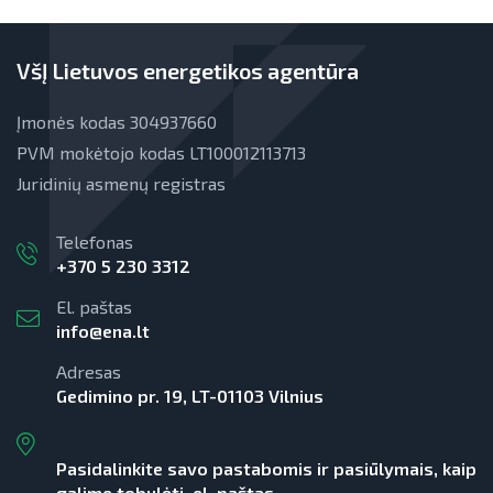
VšĮ Lietuvos energetikos agentūra
Įmonės kodas 304937660
PVM mokėtojo kodas LT100012113713
Juridinių asmenų registras
Telefonas
+370 5 230 3312
El. paštas
info@ena.lt
Adresas
Gedimino pr. 19, LT-01103 Vilnius
Pasidalinkite savo pastabomis ir pasiūlymais, kaip
galime tobulėti, el. paštas