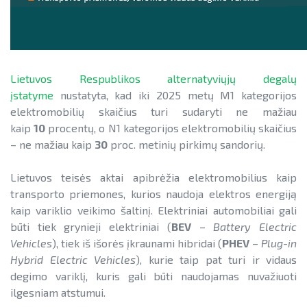
Lietuvos Respublikos alternatyviųjų degalų
įstatyme
nustatyta, kad iki 2025 metų M1 kategorijos
elektromobilių skaičius turi sudaryti ne mažiau
kaip
10
procentų, o N1 kategorijos elektromobilių skaičius
– ne mažiau kaip
30
proc. metinių pirkimų sandorių.
Lietuvos teisės aktai apibrėžia elektromobilius kaip
transporto priemones, kurios naudoja elektros energiją
kaip variklio veikimo šaltinį. Elektriniai automobiliai gali
būti tiek grynieji elektriniai (
BEV
–
Battery Electric
Vehicles
), tiek iš išorės įkraunami hibridai (
PHEV
–
Plug-in
Hybrid Electric Vehicles
), kurie taip pat turi ir vidaus
degimo variklį, kuris gali būti naudojamas nuvažiuoti
ilgesniam atstumui.