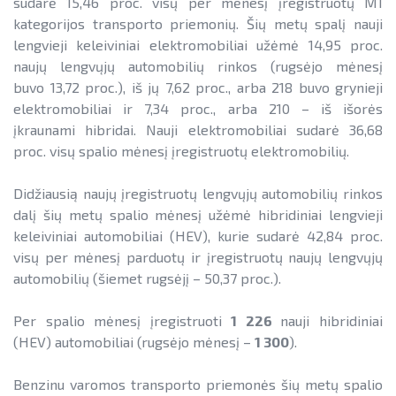
sudarė 15,46 proc. visų per mėnesį įregistruotų M1
kategorijos transporto priemonių. Šių metų spalį nauji
lengvieji keleiviniai elektromobiliai užėmė 14,95 proc.
naujų lengvųjų automobilių rinkos (rugsėjo mėnesį
buvo 13,72 proc.), iš jų 7,62 proc., arba 218 buvo grynieji
elektromobiliai ir 7,34 proc., arba 210 – iš išorės
įkraunami hibridai. Nauji elektromobiliai sudarė 36,68
proc. visų spalio mėnesį įregistruotų elektromobilių.
Didžiausią naujų įregistruotų lengvųjų automobilių rinkos
dalį šių metų spalio mėnesį užėmė hibridiniai lengvieji
keleiviniai automobiliai (HEV), kurie sudarė 42,84 proc.
visų per mėnesį parduotų ir įregistruotų naujų lengvųjų
automobilių (šiemet rugsėjį – 50,37 proc.).
Per spalio mėnesį įregistruoti
1 226
nauji hibridiniai
(HEV) automobiliai (rugsėjo mėnesį –
1 300
).
Benzinu varomos transporto priemonės šių metų spalio