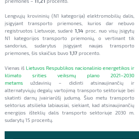
priemones –
11,21
procento.
Lengvųjų krovininių (N1 kategorija) elektromobilių dalis,
įsigyjant transporto priemones, kurios dar nebuvo
registruotos Lietuvoje, sudarė
1,14
proc. nuo visų įsigytų
N1 kategorijos transporto priemonių, o vertinant tik
sandorius, sudarytus įsigyjant naujas transporto
priemones, šis skaičius buvo
1,17
procento.
Vienas iš
Lietuvos Respublikos nacionalinio energetikos ir
klimato srities veiksmų plano 2021–2030
metams
uždavinių – didinti atsinaujinančių ir
alternatyviųjų degalų vartojimą transporto sektoriuje bei
skatinti darnų įvairiarūšį judumą. Šiuo metu transporto
sektorius atsilieka labiausiai, siekiant, kad atsinaujinančių
energijos išteklių dalis transporto sektoriuje 2030 m.
sudarytų 15 procentų.