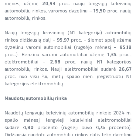
mėnesį užėmė
20,93
proc. naujų lengvųjų keleivinių
automobilių rinkos, varomos dyzelinu –
19,50
proc. naujų
automobilių rinkos.
Naujų lengvųjų krovininių (N1 kategorija) automobilių
rinkos didžiausią dalį –
95,97
proc. – šiemet spalį užėmė
dyzelinu varomi automobiliai (rugsėjo mėnesį –
95,18
proc.). Benzinu varomi automobiliai užėmė
1,34
proc.,
elektromobiliai –
2,68
proc. naujų N1 kategorijos
automobilių rinkos. Nauji elektromobiliai sudarė
26,67
proc. nuo visų šių metų spalio mėn. įregistruotų N1
kategorijos elektromobilių.
Naudotų automobilių rinka
Naudotų lengvųjų keleivinių automobilių rinkoje 2024 m.
spalio mėnesį lengvieji keleiviniai elektromobiliai
sudarė
4,90
procento (rugsėjį buvo
4,75
procento).
Didžiausia naudotų automobilių rinkos dalis teko dyzelinu