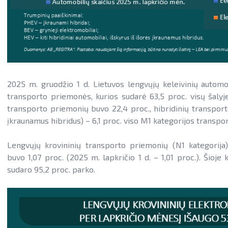
2025 m. gruodžio 1 d. Lietuvos lengvųjų keleivinių autom
transporto priemonės, kurios sudarė 63,5 proc. visų šalyj
transporto priemonių buvo 22,4 proc., hibridinių transport
įkraunamus hibridus) – 6,1 proc. viso M1 kategorijos transp
Lengvųjų krovininių transporto priemonių (N1 kategorija
buvo 1,07 proc. (2025 m. lapkričio 1 d. – 1,01 proc.). Šio
sudaro 95,2 proc. parko.