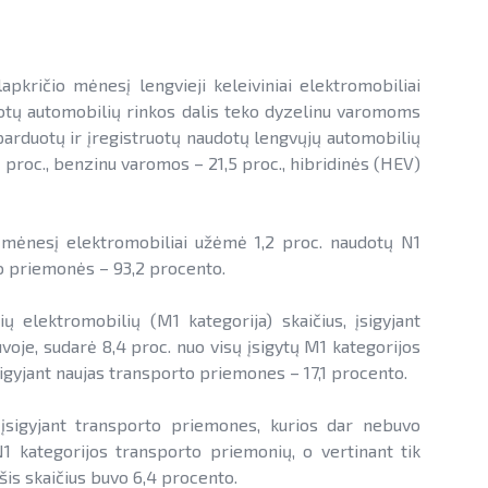
pkričio mėnesį lengvieji keleiviniai elektromobiliai
udotų automobilių rinkos dalis teko dyzelinu varomoms
rduotų ir įregistruotų naudotų lengvųjų automobilių
proc., benzinu varomos – 21,5 proc., hibridinės (HEV)
o mėnesį elektromobiliai užėmė 1,2 proc. naudotų N1
o priemonės – 93,2 procento.
 elektromobilių (M1 kategorija) skaičius, įsigyjant
oje, sudarė 8,4 proc. nuo visų įsigytų M1 kategorijos
sigyjant naujas transporto priemones – 17,1 procento.
, įsigyjant transporto priemones, kurios dar nebuvo
N1 kategorijos transporto priemonių, o vertinant tik
šis skaičius buvo 6,4 procento.