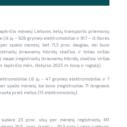
apkričio mėnesį Lietuvos kelių transporto priemonių
i (iš jų – 826 grynieji elektromobiliai ir 917 – iš išorės
 per spalio mėnesį, bet 71,3 proc. daugiau, nei buvo
struotų įkraunamų hibridų skaičius ir toliau viršijo
 naujai įregistruotų įkraunamų hibridų skaičius viršija
. lapkričio mėn., išskyrus 2025 m. kovą ir rugsėjį).
ektromobiliai (iš jų – 47 grynieji elektromobiliai ir 7
 per spalio mėnesį, kai buvo įregistruotas 71 lengvasis
struota prieš metus (15 elektromobilių).
ai sudarė 23 proc. visų per mėnesį registruotų M1
 užėmė 20,5 proc. (spalį – 20,3 proc.) visos Lietuvos