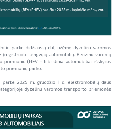
obilių parko didžiausią dalį užėmė dyzelinu varomos
e įregistruotų lengvųjų automobilių. Benzinu varomų
o priemonių (HEV – hibridiniai automobiliai, išskyrus
orto priemonių parko.
) parke 2025 m. gruodžio 1 d. elektromobilių dalis
je kategorijoje dyzelinu varomos transporto priemonės