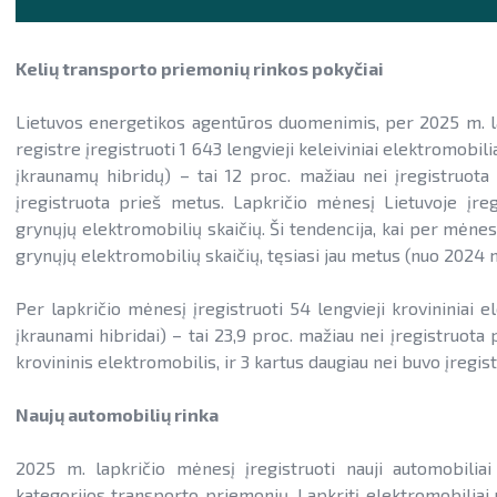
Kelių transporto priemonių rinkos pokyčiai
Lietuvos energetikos agentūros duomenimis, per 2025 m. l
registre įregistruoti 1 643 lengvieji keleiviniai elektromobilia
įkraunamų hibridų) – tai 12 proc. mažiau nei įregistruota
įregistruota prieš metus. Lapkričio mėnesį Lietuvoje įregi
grynųjų elektromobilių skaičių. Ši tendencija, kai per mėnesį
grynųjų elektromobilių skaičių, tęsiasi jau metus (nuo 2024 m
Per lapkričio mėnesį įregistruoti 54 lengvieji krovininiai el
įkraunami hibridai) – tai 23,9 proc. mažiau nei įregistruota
krovininis elektromobilis, ir 3 kartus daugiau nei buvo įregi
Naujų automobilių rinka
2025 m. lapkričio mėnesį įregistruoti nauji automobili
kategorijos transporto priemonių. Lapkritį elektromobiliai