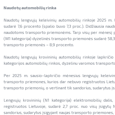
Naudotų automobilių rinka
Naudotų lengvųjų keleivinių automobilių rinkoje 2025 m. la
sudarė 7,6 procento (spalio buvo 7,3 proc.). Didžiausia na
naudotoms transporto priemonėms. Tarp visų per mėnesį pa
(M1 kategorija) dyzelinės transporto priemonės sudarė 58,3 
transporto priemonės – 8,9 procento.
Naudotų lengvųjų krovininių automobilių rinkoje lapkriči
kategorijos automobilių rinkos, dyzelinu varomos transport
Per 2025 m. sausio–lapkričio mėnesius lengvųjų keleivinių
transporto priemones, kurios dar nebuvo registruotos Lietuv
transporto priemonių, o vertinant tik sandorius, sudarytus į
Lengvųjų krovininių (N1 kategorija) elektromobilių dalis
registruotos Lietuvoje, sudarė 2,7 proc. nuo visų įsigytų 
sandorius, sudarytus įsigyjant naujas transporto priemones, 