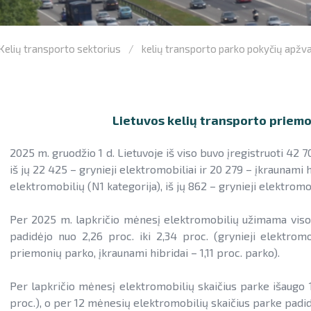
Kelių transporto sektorius
kelių transporto parko pokyčių apžv
Lietuvos kelių transporto priem
2025 m. gruodžio 1 d. Lietuvoje iš viso buvo įregistruoti 42 7
iš jų 22 425 – grynieji elektromobiliai ir 20 279 – įkraunami 
elektromobilių (N1 kategorija), iš jų 862 – grynieji elektromob
Per 2025 m. lapkričio mėnesį elektromobilių užimama viso 
padidėjo nuo 2,26 proc. iki 2,34 proc. (grynieji elektrom
priemonių parko, įkraunami hibridai – 1,11 proc. parko).
Per lapkričio mėnesį elektromobilių skaičius parke išaugo 1
proc.), o per 12 mėnesių elektromobilių skaičius parke padid