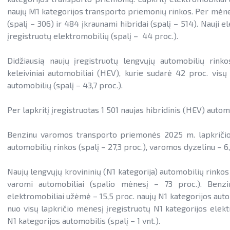
naujų M1 kategorijos transporto priemonių rinkos. Per mėnes
(spalį – 306) ir 484 įkraunami hibridai (spalį – 514). Nauji 
įregistruotų elektromobilių (spalį – 44 proc.).
Didžiausią naujų įregistruotų lengvųjų automobilių rinko
keleiviniai automobiliai (HEV), kurie sudarė 42 proc. vis
automobilių (spalį – 43,7 proc.).
Per lapkritį įregistruotas 1 501 naujas hibridinis (HEV) autom
Benzinu varomos transporto priemonės 2025 m. lapkričio 
automobilių rinkos (spalį – 27,3 proc.), varomos dyzelinu – 6,
Naujų lengvųjų krovininių (N1 kategorija) automobilių rinkos
varomi automobiliai (spalio mėnesį – 73 proc.). Benz
elektromobiliai užėmė – 15,5 proc. naujų N1 kategorijos auto
nuo visų lapkričio mėnesį įregistruotų N1 kategorijos elekt
N1 kategorijos automobilis (spalį – 1 vnt.).