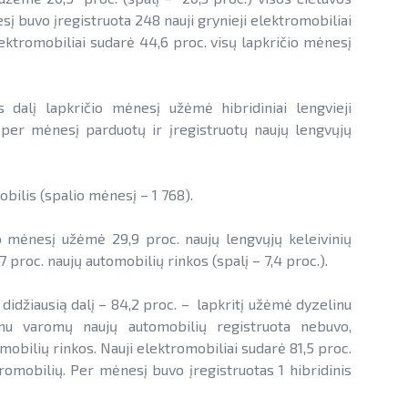
į buvo įregistruota 248 nauji grynieji elektromobiliai
elektromobiliai sudarė 44,6 proc. visų lapkričio mėnesį
s dalį lapkričio mėnesį užėmė hibridiniai lengvieji
ų per mėnesį parduotų ir įregistruotų naujų lengvųjų
obilis (spalio mėnesį – 1 768).
mėnesį užėmė 29,9 proc. naujų lengvųjų keleivinių
7 proc. naujų automobilių rinkos (spalį – 7,4 proc.).
 didžiausią dalį – 84,2 proc. – lapkritį užėmė dyzelinu
inu varomų naujų automobilių registruota nebuvo,
mobilių rinkos. Nauji elektromobiliai sudarė 81,5 proc.
romobilių. Per mėnesį buvo įregistruotas 1 hibridinis