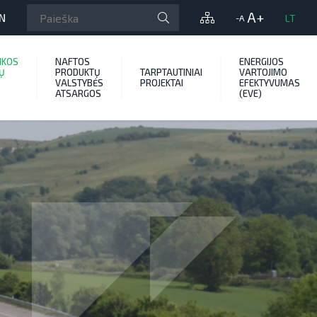
A+
N
LT
-A
IKOS
NAFTOS
ENERGIJOS
Ų
PRODUKTŲ
TARPTAUTINIAI
VARTOJIMO
VALSTYBĖS
PROJEKTAI
EFEKTYVUMAS
ATSARGOS
(EVE)