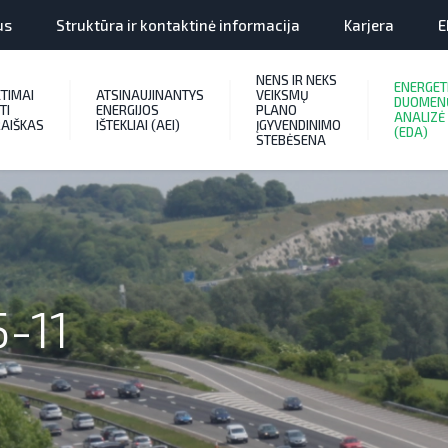
us
Struktūra ir kontaktinė informacija
Karjera
E
NENS IR NEKS
ENERGET
ETIMAI
ATSINAUJINANTYS
VEIKSMŲ
DUOMEN
TI
ENERGIJOS
PLANO
ANALIZĖ
AIŠKAS
IŠTEKLIAI (AEI)
ĮGYVENDINIMO
(EDA)
STEBĖSENA
-11