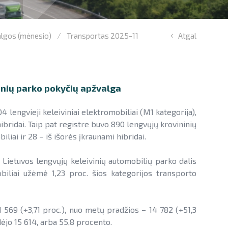
algos (mėnesio)
Transportas 2025-11
Atgal
onių parko pokyčių apžvalga
04 lengvieji keleiviniai elektromobiliai (M1 kategorija),
hibridai. Taip pat registre buvo 890 lengvųjų krovininių
iliai ir 28 – iš išorės įkraunami hibridai.
Lietuvos lengvųjų keleivinių automobilių parko dalis
obiliai užėmė 1,23 proc. šios kategorijos transporto
 569 (+3,71 proc.), nuo metų pradžios – 14 782 (+51,3
ėjo 15 614, arba 55,8 procento.