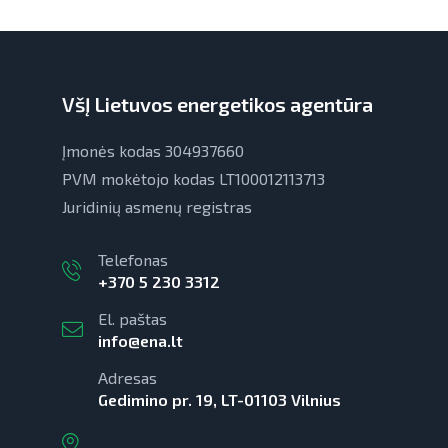
VšĮ Lietuvos energetikos agentūra
Įmonės kodas 304937660
PVM mokėtojo kodas LT100012113713
Juridinių asmenų registras
Telefonas
+370 5 230 3312
El. paštas
info@ena.lt
Adresas
Gedimino pr. 19, LT-01103 Vilnius