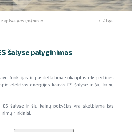
yse apžvalgos (mėnesio)
Atgal
ES šalyse palyginimas
savo funkcijas ir pasitelkdama sukauptas ekspertines
 apie elektros energijos kainas ES šalyse ir šių kainų
 ES šalyse ir šių kainų pokyčius yra skelbiama kas
nimų rinkiniai.