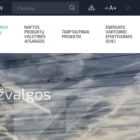
A+
N
LT
-A
IKOS
NAFTOS
ENERGIJOS
Ų
PRODUKTŲ
TARPTAUTINIAI
VARTOJIMO
VALSTYBĖS
PROJEKTAI
EFEKTYVUMAS
ATSARGOS
(EVE)
pžvalgos