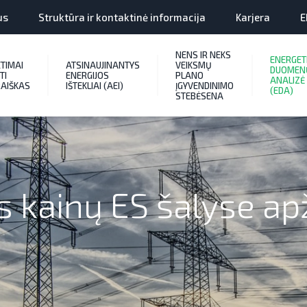
us
Struktūra ir kontaktinė informacija
Karjera
E
NENS IR NEKS
ENERGET
ETIMAI
ATSINAUJINANTYS
VEIKSMŲ
DUOMEN
TI
ENERGIJOS
PLANO
ANALIZĖ
AIŠKAS
IŠTEKLIAI (AEI)
ĮGYVENDINIMO
(EDA)
STEBĖSENA
s kainų ES šalyse a