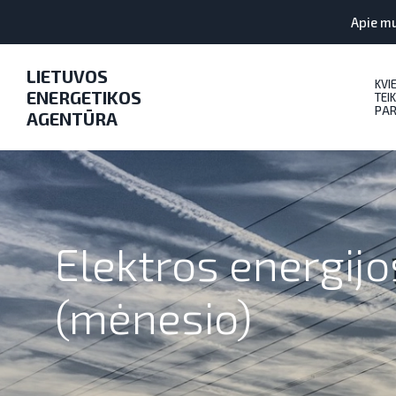
Apie m
LIETUVOS
KVI
ENERGETIKOS
TEIK
PAR
AGENTŪRA
Elektros energijo
(mėnesio)