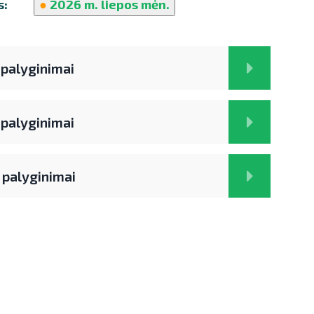
s:
●
2026 m. liepos mėn.
 palyginimai
 palyginimai
 palyginimai