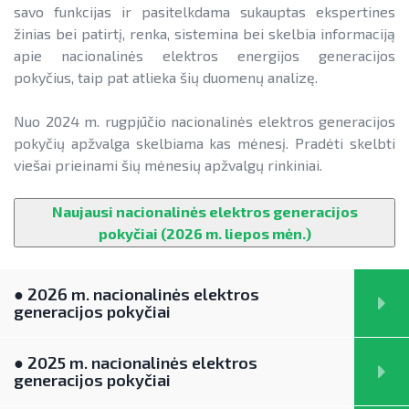
SAUSUMOJE
Gamtinių dujų sektorius
savo funkcijas ir pasitelkdama sukauptas ekspertines
nepriklausomų elektros energijos tiekėjų pasiūlymų
žinias bei patirtį, renka, sistemina bei skelbia informaciją
Pažangos skatinant AEI plėtrą
Reklaminiai paveikslėliai (baneriai)
apžvalgos (savaitės)
Degalų ir naftos sektorius
apie nacionalinės elektros energijos generacijos
ataskaitos ir kiti dokumentai
paramai viešinti
pokyčius, taip pat atlieka šių duomenų analizę.
Kelių transporto sektorius
nacionalinės elektros generacijos pokyčių
AEI transporte
apžvalgos (mėnesio)
Šilumos energijos ir biokuro sektorius
Nuo 2024 m. rugpjūčio nacionalinės elektros generacijos
Informacija apie AEI sistemas ir
pokyčių apžvalga skelbiama kas mėnesį. Pradėti skelbti
elektros energijos kainų ES šalyse apžvalgos
įrenginius
(mėnesio)
viešai prieinami šių mėnesių apžvalgų rinkiniai.
AIE gamybos įrenginių montuotojų
GAMTINIŲ DUJŲ SEKTORIUS
atestavimo sistema
Naujausi nacionalinės elektros generacijos
pokyčiai (2026 m. liepos mėn.)
Informacija apie paslaugų teikimą
DEGALŲ IR NAFTOS SEKTORIUS
Savivaldybių AIE naudojimo plėtros
veiksmų planai
LIFE IP EnerLIT
KELIŲ TRANSPORTO SEKTORIUS
● 2026 m. nacionalinės elektros
Rekomendacijos saulės elektrinėms
generacijos pokyčiai
ENSMOV Plus
įrengti ant stogo
ŠILUMOS ENERGIJOS IR BIOKURO SEKTORIUS
EVE didinimo veiksmų planas
PA Energy
● 2025 m. nacionalinės elektros
Procedūros ir leidimai
generacijos pokyčiai
Pažangos įgyvendinant EVE tikslus
CompositeCircle
Leidiniai
ataskaitos