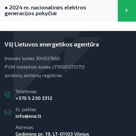
● 2024 m. nacionalinės elektros
LEAPto11
Teisinė aplinka
Energijos tiekėjų ir įmonių sutaupymo
generacijos pokyčiai
susitarimų įgyvendinimas
StreamSAVEplus
Energijos vartojimo auditas
»Projektų archyvas«
VšĮ Lietuvos energetikos agentūra
EVE skatinimo ir viešinimo darbai
EVE vertinimo įrankiai
Įmonės kodas 304937660
PVM mokėtojo kodas LT100012113713
Viešuosius interesus atitinkančių
paslaugų diferencijavimas
Juridinių asmenų registras
Teisinė aplinka
Telefonas
+370 5 230 3312
Viešųjų pastatų atnaujinimas
El. paštas
info@ena.lt
Adresas
Gedimino pr. 19, LT-01103 Vilnius