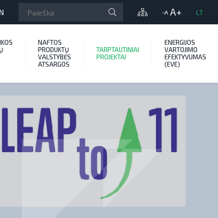
A+
N
LT
-A
IKOS
NAFTOS
ENERGIJOS
Ų
PRODUKTŲ
TARPTAUTINIAI
VARTOJIMO
VALSTYBĖS
PROJEKTAI
EFEKTYVUMAS
ATSARGOS
(EVE)