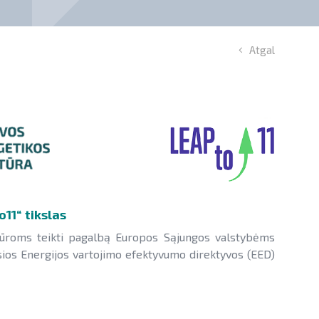
Atgal
11“ tikslas
ūroms teikti pagalbą Europos Sąjungos valstybėms
osios Energijos vartojimo efektyvumo direktyvos (EED)