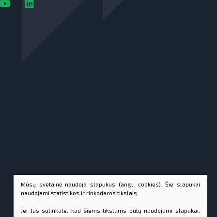
Mūsų svetainė naudoja slapukus (angl. cookies). Šie slapukai
naudojami statistikos ir rinkodaros tikslais.
Jei Jūs sutinkate, kad šiems tikslams būtų naudojami slapukai,