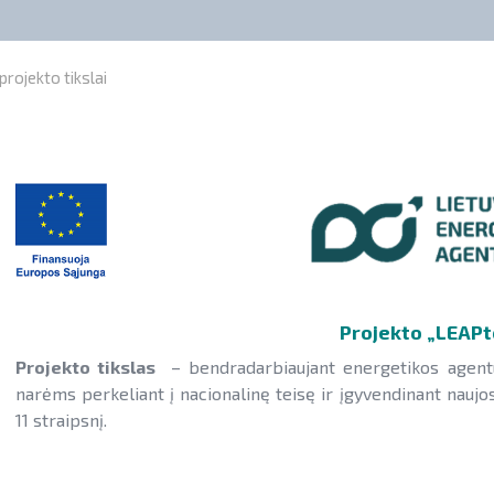
projekto tikslai
Projekto „LEAPto
Projekto tikslas
– bendradarbiaujant energetikos agent
narėms perkeliant į nacionalinę teisę ir įgyvendinant nauj
11 straipsnį.