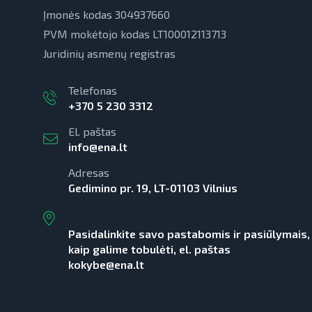
Įmonės kodas 304937660
PVM mokėtojo kodas LT100012113713
Juridinių asmenų registras
Telefonas
+370 5 230 3312
El. paštas
info@ena.lt
Adresas
Gedimino pr. 19, LT-01103 Vilnius
Pasidalinkite savo pastabomis ir pasiūlymais,
kaip galime tobulėti, el. paštas
kokybe@ena.lt