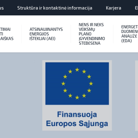
us
Struktūra ir kontaktinė informacija
Karjera
E
NENS IR NEKS
ENERGET
ETIMAI
ATSINAUJINANTYS
VEIKSMŲ
DUOMEN
TI
ENERGIJOS
PLANO
ANALIZĖ
AIŠKAS
IŠTEKLIAI (AEI)
ĮGYVENDINIMO
(EDA)
STEBĖSENA