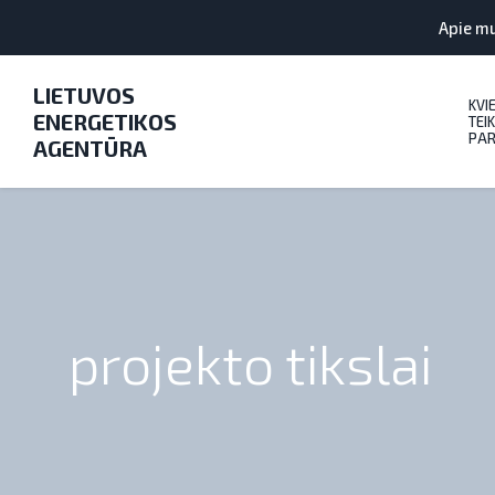
Apie m
LIETUVOS
KVI
ENERGETIKOS
TEIK
PAR
AGENTŪRA
projekto tikslai