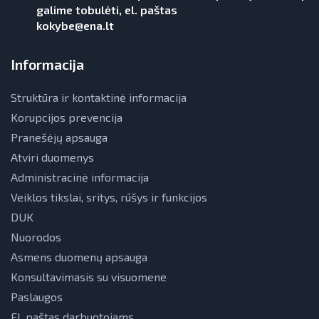
galime tobulėti, el. paštas
kokybe@ena.lt
Informacija
Struktūra ir kontaktinė informacija
Korupcijos prevencija
Pranešėjų apsauga
Atviri duomenys
Administracinė informacija
Veiklos tikslai, sritys, rūšys ir funkcijos
DUK
Nuorodos
Asmens duomenų apsauga
Konsultavimasis su visuomene
Paslaugos
El. paštas darbuotojams