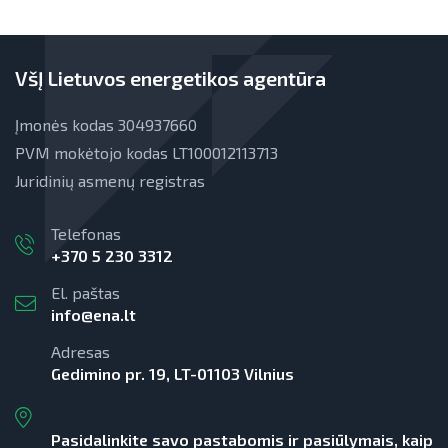
EVE skatinimo ir viešinimo darbai
Teisinė aplinka
EVE vertinimo įrankiai
VšĮ Lietuvos energetikos agentūra
Viešuosius interesus atitinkančių
paslaugų diferencijavimas
Įmonės kodas 304937660
Teisinė aplinka
PVM mokėtojo kodas LT100012113713
Juridinių asmenų registras
Viešųjų pastatų atnaujinimas
Telefonas
+370 5 230 3312
El. paštas
info@ena.lt
Adresas
Gedimino pr. 19, LT-01103 Vilnius
Pasidalinkite savo pastabomis ir pasiūlymais, kaip