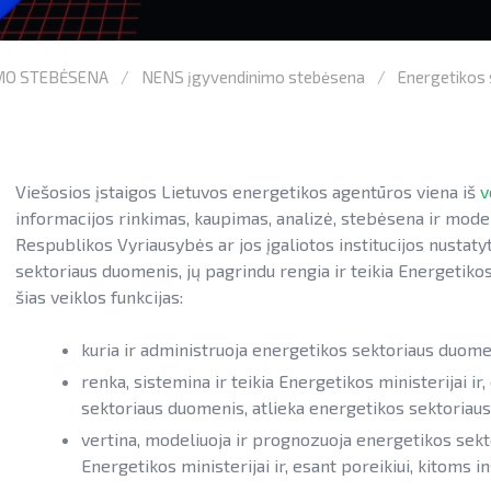
IMO STEBĖSENA
NENS įgyvendinimo stebėsena
Energetikos 
Viešosios įstaigos Lietuvos energetikos agentūros viena iš
v
informacijos rinkimas, kaupimas, analizė, stebėsena ir mode
Respublikos Vyriausybės ar jos įgaliotos institucijos nustaty
sektoriaus duomenis, jų pagrindu rengia ir teikia Energetiko
šias veiklos funkcijas:
kuria ir administruoja energetikos sektoriaus duom
renka, sistemina ir teikia Energetikos ministerijai ir
sektoriaus duomenis, atlieka energetikos sektoriau
vertina, modeliuoja ir prognozuoja energetikos sekto
Energetikos ministerijai ir, esant poreikiui, kitoms in