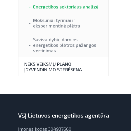
Energetikos sektoriaus analizė
Moksliniai tyrimai ir
eksperimentinė plėtra
Savivaldybių darnios
energetikos plėtros pažangos
vertinimas
NEKS VEIKSMŲ PLANO
ĮGYVENDINIMO STEBĖSENA
VšĮ Lietuvos energetikos agentūra
Įmonės kodas 304937660