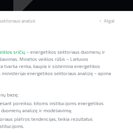
sektoriaus analizė
Atgal
eiklos sričių
– energetikos sektoriaus duomenų ir
liavimas. Minėtos veiklos rūšis – Lietuvos
ta tvarka renka, kaupia ir sistemina energetikos
s ministerijai energetikos sektoriaus analizę – apima
enų bazę;
, esant poreikiui, kitoms institucijoms energetikos
s duomenų analizę ir modeliavimą;
riaus plėtros tendencijas, teikia rezultatus
stitucijoms.