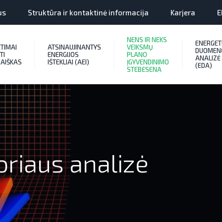
us
Struktūra ir kontaktinė informacija
Karjera
E
NENS IR NEKS
ENERGET
ETIMAI
ATSINAUJINANTYS
VEIKSMŲ
DUOMEN
TI
ENERGIJOS
PLANO
ANALIZĖ
AIŠKAS
IŠTEKLIAI (AEI)
ĮGYVENDINIMO
(EDA)
STEBĖSENA
oriaus analizė