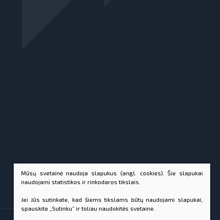
Mūsų svetainė naudoja slapukus (angl. cookies). Šie slapukai
naudojami statistikos ir rinkodaros tikslais.
Jei Jūs sutinkate, kad šiems tikslams būtų naudojami slapukai,
spauskite „Sutinku“ ir toliau naudokitės svetaine.