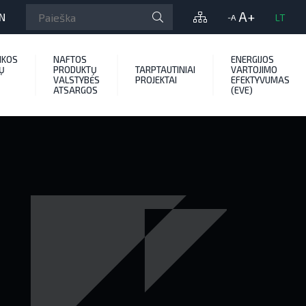
A+
N
LT
-A
IKOS
NAFTOS
ENERGIJOS
Ų
PRODUKTŲ
TARPTAUTINIAI
VARTOJIMO
VALSTYBĖS
PROJEKTAI
EFEKTYVUMAS
ATSARGOS
(EVE)