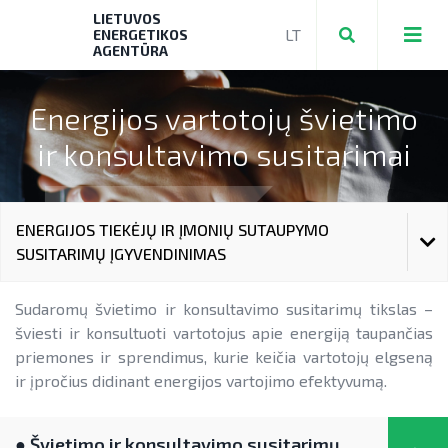
LIETUVOS
ENERGETIKOS
AGENTŪRA
Energijos vartotojų švietimo
ir konsultavimo susitarimai
Teikti ir valdyti paraiškas bei mokėjimo
prašymus
Mokėjimo prašymų formos, dokumentai
Aktuali AEI statistika
ENERGIJOS TIEKĖJŲ IR ĮMONIŲ SUTAUPYMO
SUSITARIMŲ ĮGYVENDINIMAS
► PRIVAČIŲ ELEKTROMOBILIŲ ĮKROVIMO
AIE plėtros galimybių žemėlapis
PRIEIGŲ ĮRENGIMAS
Saulės elektrinių modulių ir elektros
EVE DIDINIMO VEIKSMŲ PLANAS
Sudaromų švietimo ir konsultavimo susitarimų tikslas –
NENS įgyvendinimo stebėsena
► KATILŲ KEITIMAS
energijos kaupimo įrenginių kainos
šviesti ir konsultuoti vartotojus apie energiją taupančias
NEKS veiksmų plano įgyvendinimo
PAŽANGOS ĮGYVENDINANT EVE TIKSLUS ATASKAITOS
priemones ir sprendimus, kurie keičia vartotojų elgseną
► PARAMA ENERGIJOS KAUPIMO
Energetikos bendrijos
stebėsena
Energetika išsamiai
ir įpročius didinant energijos vartojimo efektyvumą.
ĮRENGINIAMS
ENERGIJOS TIEKĖJŲ IR ĮMONIŲ SUTAUPYMO SUSITARIMŲ
Jūrinės vėjo energetikos plėtra
ĮGYVENDINIMAS
Elektros energetikos sektorius
► PARAMA SAULĖS ELEKTRINĖMS
● Švietimo ir konsultavimo susitarimų
Vandenilis