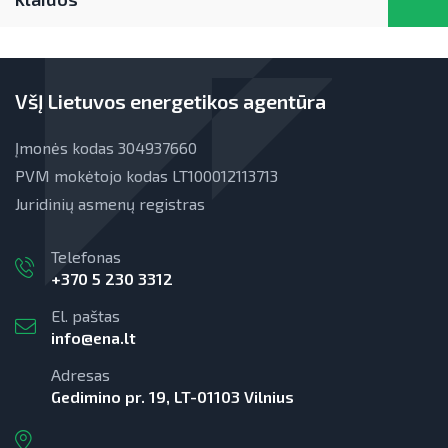
Teisinė aplinka
Teisinė aplinka
Viešųjų pastatų atnaujinimas
VšĮ Lietuvos energetikos agentūra
Įmonės kodas 304937660
PVM mokėtojo kodas LT100012113713
Juridinių asmenų registras
Telefonas
+370 5 230 3312
El. paštas
info@ena.lt
Adresas
Gedimino pr. 19, LT-01103 Vilnius