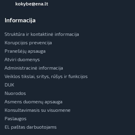
kokybe@ena.lt
Teisinė aplinka
Teisinė aplinka
Informacija
Viešųjų pastatų atnaujinimas
Struktūra ir kontaktinė informacija
Korupcijos prevencija
Pranešėjų apsauga
Atviri duomenys
Administracinė informacija
Veiklos tikslai, sritys, rūšys ir funkcijos
DUK
Nuorodos
Asmens duomenų apsauga
Konsultavimasis su visuomene
Paslaugos
El. paštas darbuotojams