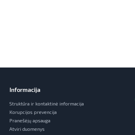
Informacija
Struktūra ir kontaktinė informacija
Korupcijos prevencija
Pranešėjų apsauga
Atviri duomenys