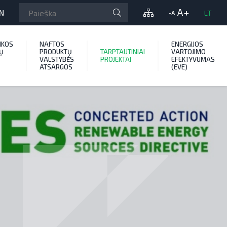
A+
N
LT
-A
IKOS
NAFTOS
ENERGIJOS
Ų
PRODUKTŲ
TARPTAUTINIAI
VARTOJIMO
VALSTYBĖS
PROJEKTAI
EFEKTYVUMAS
ATSARGOS
(EVE)