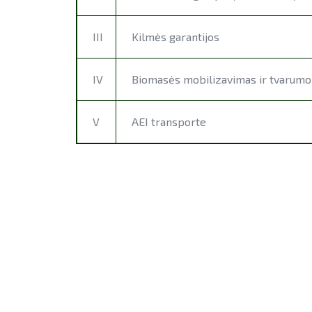
III
Kilmės garantijos
IV
Biomasės mobilizavimas ir tvarumo k
V
AEI transporte