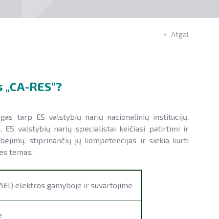
Atgal
s „CA-RES“?
gas tarp ES valstybių narių nacionalinių institucijų,
ES valstybių narių specialistai keičiasi patirtimi ir
ėjimų, stiprinančių jų kompetencijas ir siekia kurti
nes temas:
 (AEI) elektros gamyboje ir suvartojime
e