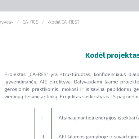
chyvas«
CA-RES
•kodėl CA-RES?
Kodėl projekta
Projektas „CA-RES“ yra struktūruotas, konfidencialus dialo
įgyvendinančių AIE direktyvą. Dalyvaudami šiame projekte, 
gerosiomis praktikomis, mokosi ir įsisavina papildomų geb
vieningą teisinę aplinką. Projektas suskirstytas į 5 pagrindi
I
Atsinaujinantieji energijos ištekliai
II
AEI šilumos gamyboje ir suvartojim