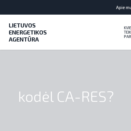
Apie m
LIETUVOS
KVI
ENERGETIKOS
TEIK
PAR
AGENTŪRA
kodėl CA-RES?