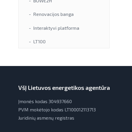
BOWE2H
Renovacijos banga
Interaktyvi platforma
LT100
VšĮ Lietuvos energetikos agentūra
Įmonės kodas 304937660
PVM mokėtojo kodas LT100012113713
Juridinių asmenų registras