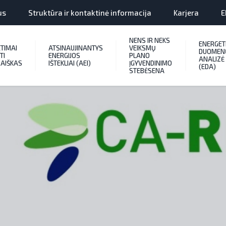
us
Struktūra ir kontaktinė informacija
Karjera
E
NENS IR NEKS
ENERGET
ETIMAI
ATSINAUJINANTYS
VEIKSMŲ
DUOMEN
TI
ENERGIJOS
PLANO
ANALIZĖ
AIŠKAS
IŠTEKLIAI (AEI)
ĮGYVENDINIMO
(EDA)
STEBĖSENA