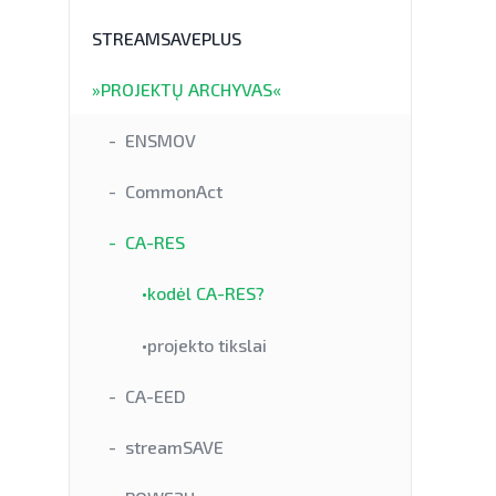
STREAMSAVEPLUS
»PROJEKTŲ ARCHYVAS«
ENSMOV
CommonAct
CA-RES
•kodėl CA-RES?
•projekto tikslai
CA-EED
streamSAVE