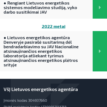
● Rengiant Lietuvos energetikos
Pažangos įgyvendinant EVE tikslus
sistemos modeliavimo studiją, vyko
Teisinė aplinka
ataskaitos
LT100
darbo susitikimai JAV
Energijos tiekėjų ir įmonių sutaupymo
kodėl LT100?
susitarimų įgyvendinimas
2022 metai
projekto tikslai
Energijos vartojimo auditas
● Lietuvos energetikos agentūra
Denveryje pasirašė susitarimą dėl
projekto rezultatai
EVE skatinimo ir viešinimo darbai
bendradarbiavimo su JAV Nacionaline
atsinaujinančios energetikos
EVE vertinimo įrankiai
laboratorija atliekant tyrimus
atsinaujinančios energetikos plėtros
Viešuosius interesus atitinkančių
srityje
paslaugų diferencijavimas
Teisinė aplinka
Viešųjų pastatų atnaujinimas
VšĮ Lietuvos energetikos agentūra
Įmonės kodas 304937660
PVM mokėtojo kodas LT100012113713