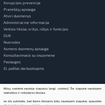
Korupcijos prevencija
Pranešėjų apsauga
Atviri duomenys
Administracinė informacija
Veiklos tikslai, sritys, rūšys ir funkcijos
DUK
Nuorodos
Asmens duomenų apsauga
Konsultavimasis su visuomene
Paslaugos
El. paštas darbuotojams
Mūsų svetainė naudoja slapukus (angl. cookies). Šie slapukai naudojami
statistikos ir rinkodaros tikslais.
Jei Jūs sutinkate, kad šiems tikslams būtų naudojami slapukai, spauskite