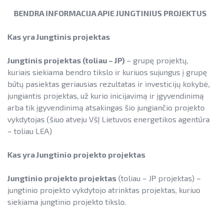
SAUSUMOJE
BENDRA INFORMACIJA APIE JUNGTINIUS PROJEKTUS
► PARAMA ENERGIJOS KAUPIMO ĮRENGINIAMS
Reklaminiai paveikslėliai (baneriai)
paramai viešinti
Kas yra Jungtinis projektas
► PARAMA SAULĖS ELEKTRINĖMS SAUSUMOJE
Jungtinis projektas (toliau – JP)
– grupę projektų,
mokymų medžiaga
kuriais siekiama bendro tikslo ir kuriuos sujungus į grupę
būtų pasiektas geriausias rezultatas ir investicijų kokybė,
galiojantys kvietimai teikti paraiškas
jungiantis projektas, už kurio inicijavimą ir įgyvendinimą
Aktuali AEI statistika
arba tik įgyvendinimą atsakingas šio jungiančio projekto
baigę galioti kvietimai teikti paraiškas
AIE plėtros galimybių žemėlapis
vykdytojas (šiuo atveju VšĮ Lietuvos energetikos agentūra
– toliau LEA)
DUK
Saulės elektrinių modulių ir elektros
NENS įgyvendinimo stebėsena
energijos kaupimo įrenginių kainos
REKLAMINIAI PAVEIKSLĖLIAI (BANERIAI) PARAMAI
Kas yra Jungtinio projekto projektas
NEKS veiksmų plano įgyvendinimo
VIEŠINTI
Energetikos bendrijos
stebėsena
Energetika išsamiai
Jungtinio projekto projektas
(toliau – JP projektas) –
Jūrinės vėjo energetikos plėtra
jungtinio projekto vykdytojo atrinktas projektas, kuriuo
Elektros energetikos sektorius
siekiama jungtinio projekto tikslo.
Vandenilis
Informacija apie paslaugų teikimą
Gamtinių dujų sektorius