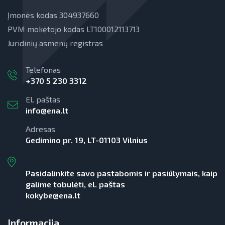
Įmonės kodas 304937660
PVM mokėtojo kodas LT100012113713
Juridinių asmenų registras
Telefonas
+370 5 230 3312
El. paštas
info@ena.lt
Adresas
Gedimino pr. 19, LT-01103 Vilnius
Pasidalinkite savo pastabomis ir pasiūlymais, kaip
galime tobulėti, el. paštas
kokybe@ena.lt
Informacija