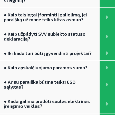
steigimą?
Teisinė aplinka
Viešųjų pastatų atnaujinimas
● Kaip teisingai įforminti įgaliojimą, jei
paraišką už mane teiks kitas asmuo?
● Kaip užpildyti SVV subjekto statuso
deklaraciją?
● Iki kada turi būti įgyvendinti projektai?
● Kaip apskaičiuojama paramos suma?
● Ar su paraiška būtina teikti ESO
sąlygas?
● Kada galima pradėti saulės elektrinės
įrengimo veiklas?