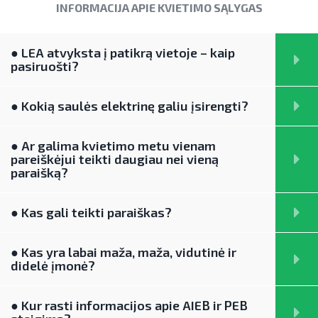
INFORMACIJA APIE KVIETIMO SĄLYGAS
Pažangos skatinant AEI plėtrą
LIFE IP EnerLIT
Degalų ir naftos sektorius
ataskaitos ir kiti dokumentai
ENSMOV Plus
Kelių transporto sektorius
● LEA atvyksta į patikrą vietoje – kaip
AEI transporte
pasiruošti?
EVE didinimo veiksmų planas
PA Energy
Šilumos energijos ir biokuro sektorius
Informacija apie AEI sistemas ir
Pažangos įgyvendinant EVE tikslus
įrenginius
CompositeCircle
● Kokią saulės elektrinę galiu įsirengti?
ataskaitos
AIE gamybos įrenginių montuotojų
LEAPto11
Energijos tiekėjų ir įmonių sutaupymo
● Ar galima kvietimo metu vienam
atestavimo sistema
pareiškėjui teikti daugiau nei vieną
susitarimų įgyvendinimas
StreamSAVEplus
paraišką?
Savivaldybių AIE naudojimo plėtros
Energijos vartojimo auditas
»Projektų archyvas«
veiksmų planai
● Kas gali teikti paraiškas?
EVE skatinimo ir viešinimo darbai
Rekomendacijos saulės elektrinėms
įrengti ant stogo
EVE vertinimo įrankiai
● Kas yra labai maža, maža, vidutinė ir
didelė įmonė?
Procedūros ir leidimai
Viešuosius interesus atitinkančių
paslaugų diferencijavimas
Leidiniai
● Kur rasti informacijos apie AIEB ir PEB
Teisinė aplinka