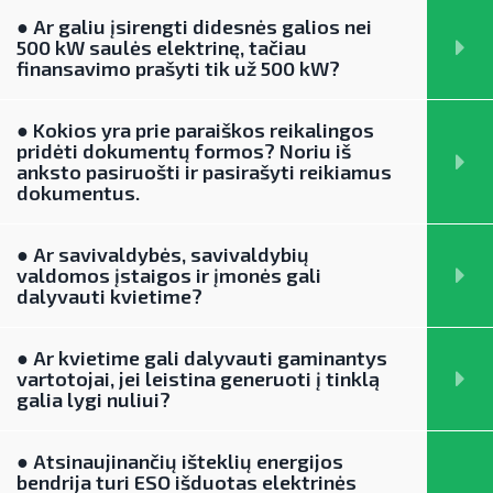
● Ar galiu įsirengti didesnės galios nei
500 kW saulės elektrinę, tačiau
finansavimo prašyti tik už 500 kW?
● Kokios yra prie paraiškos reikalingos
pridėti dokumentų formos? Noriu iš
anksto pasiruošti ir pasirašyti reikiamus
dokumentus.
● Ar savivaldybės, savivaldybių
valdomos įstaigos ir įmonės gali
dalyvauti kvietime?
● Ar kvietime gali dalyvauti gaminantys
vartotojai, jei leistina generuoti į tinklą
galia lygi nuliui?
● Atsinaujinančių išteklių energijos
bendrija turi ESO išduotas elektrinės